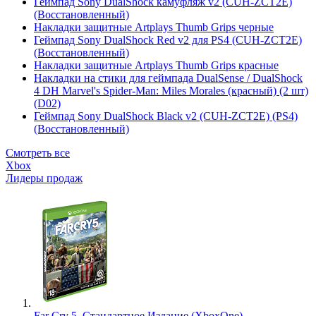
Геймпад Sony DualShock камуфляж v2 (CUH-ZCT2E)
(Восстановленный)
Накладки защитные Artplays Thumb Grips черные
Геймпад Sony DualShock Red v2 для PS4 (CUH-ZCT2E)
(Восстановленный)
Накладки защитные Artplays Thumb Grips красные
Накладки на стики для геймпада DualSense / DualShock
4 DH Marvel's Spider-Man: Miles Morales (красный) (2 шт)
(D02)
Геймпад Sony DualShock Black v2 (CUH-ZCT2E) (PS4)
(Восстановленный)
Смотреть все
Xbox
Лидеры продаж
Far Cry 5. Стандартное Издание (XboxOne)