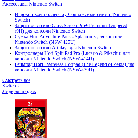
Аксессуары Nintendo Switch
Игровой контроллер Joy-Con красный синий (Nintendo
Switch)
Защитное стекло Glass Screen Pro+ Premium Tempered
(9H) для консоли Nintendo Switch
Сумка Hori Adventure Pack - Splatoon 3 для консоли
Nintendo Switch (NSW-425U)
Защитное стекло Artplays для Nintendo Switch
Контроллеры Hori Split Pad Pro (Lucario & Pikachu) для
консоли Nintendo Switch (NSW-414U)
Геймпад Hori - Wireless Horipad (The Legend of Zelda) для
консоли Nintendo Switch (NSW-479U)
Смотреть все
Switch 2
Лидеры продаж