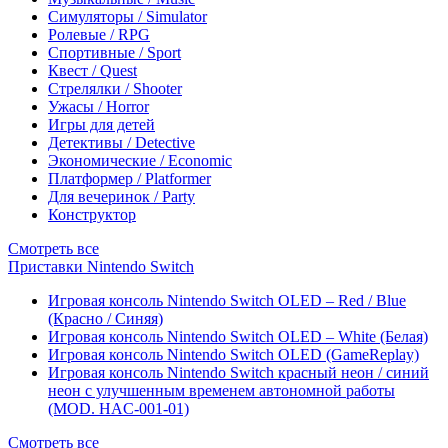
Симуляторы / Simulator
Ролевые / RPG
Спортивные / Sport
Квест / Quest
Стрелялки / Shooter
Ужасы / Horror
Игры для детей
Детективы / Detective
Экономические / Economic
Платформер / Platformer
Для вечеринок / Party
Конструктор
Смотреть все
Приставки Nintendo Switch
Игровая консоль Nintendo Switch OLED – Red / Blue
(Красно / Синяя)
Игровая консоль Nintendo Switch OLED – White (Белая)
Игровая консоль Nintendo Switch OLED (GameReplay)
Игровая консоль Nintendo Switch красный неон / синий
неон с улучшенным временем автономной работы
(MOD. HAC-001-01)
Смотреть все