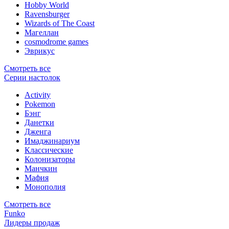
Hobby World
Ravensburger
Wizards of The Coast
Магеллан
сosmodrome games
Эврикус
Смотреть все
Серии настолок
Activity
Pokemon
Бэнг
Данетки
Дженга
Имаджинариум
Классические
Колонизаторы
Манчкин
Мафия
Монополия
Смотреть все
Funko
Лидеры продаж