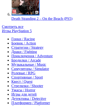
Death Stranding 2 – On the Beach (PS5)
Смотреть все
Игры PlayStation 5
Гонки / Racing
Боевик / Action
Стратегии / Strategy
Драки / Fighting
Приключения / Adventure
Бродилки / Arcade
Музыкальные / Music
Симуляторы / Simulator
Ролевые / RPG
Спортивные / Sport
Квест / Quest
Стрелялки / Shooter
Ужасы / Horror
Игры для детей
Детективы / Detective
Платформер / Platformer