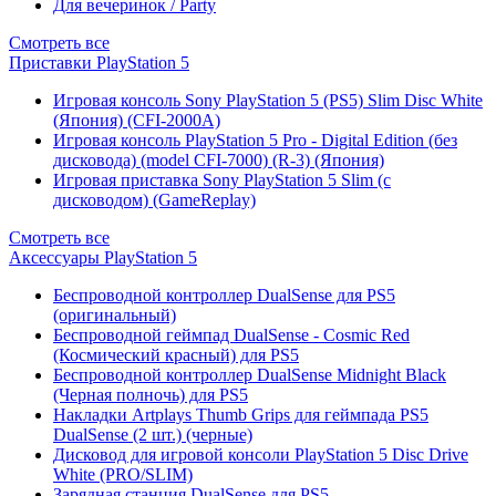
Для вечеринок / Party
Смотреть все
Приставки PlayStation 5
Игровая консоль Sony PlayStation 5 (PS5) Slim Disc White
(Япония) (CFI-2000A)
Игровая консоль PlayStation 5 Pro - Digital Edition (без
дисковода) (model CFI-7000) (R-3) (Япония)
Игровая приставка Sony PlayStation 5 Slim (с
дисководом) (GameReplay)
Смотреть все
Аксессуары PlayStation 5
Беспроводной контроллер DualSense для PS5
(оригинальный)
Беспроводной геймпад DualSense - Cosmic Red
(Космический красный) для PS5
Беспроводной контроллер DualSense Midnight Black
(Черная полночь) для PS5
Накладки Artplays Thumb Grips для геймпада PS5
DualSense (2 шт.) (черные)
Дисковод для игровой консоли PlayStation 5 Disc Drive
White (PRO/SLIM)
Зарядная станция DualSense для PS5