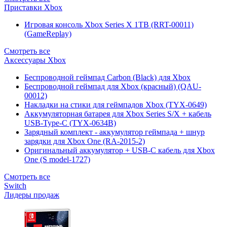
Приставки Xbox
Игровая консоль Xbox Series X 1TB (RRT-00011)
(GameReplay)
Смотреть все
Аксессуары Xbox
Беспроводной геймпад Carbon (Black) для Xbox
Беспроводной геймпад для Xbox (красный) (QAU-
00012)
Накладки на стики для геймпадов Xbox (TYX-0649)
Аккумуляторная батарея для Xbox Series S/X + кабель
USB-Type-C (TYX-0634B)
Зарядный комплект - аккумулятор геймпада + шнур
зарядки для Xbox One (RA-2015-2)
Оригинальный аккумулятор + USB-C кабель для Xbox
One (S model-1727)
Смотреть все
Switch
Лидеры продаж