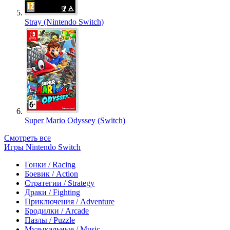
Stray (Nintendo Switch)
Super Mario Odyssey (Switch)
Смотреть все
Игры Nintendo Switch
Гонки / Racing
Боевик / Action
Стратегии / Strategy
Драки / Fighting
Приключения / Adventure
Бродилки / Arcade
Пазлы / Puzzle
Музыкальные / Music