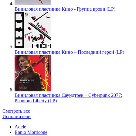
Виниловая пластинка Кино - Группа крови (LP)
Виниловая пластинка Кино – Последний герой (LP)
Виниловая пластинка Саундтрек – Cyberpunk 2077:
Phantom Liberty (LP)
Смотреть все
Исполнители
Adele
Ennio Morricone