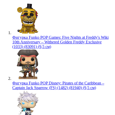
Фигурка Funko POP Games: Five Nights at Freddy's Wiki
10th Anniversary – Withered Golden Freddy Exclusive
(1033) (83091) (9,5 см)
Фигурка Funko POP Disney: Pirates of the Caribbean –
Captain Jack Sparrow (FS) (1482) (81940) (9,5 см)