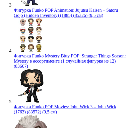
Фигурка Funko POP Animation: Jujutsu Kaisen – Satoru
Gojo (Hidden Inventory) (1885) (85326) (9,5 см)
Фигурка Funko Mystery Bitty POP: Stranger Things Season:
Mystery в ассортименте (1 случайная фигурка из 12)
(83667)
Фигурка Funko POP Movies: John Wick 3 – John Wick
(1763) (83572) (9,5 см)