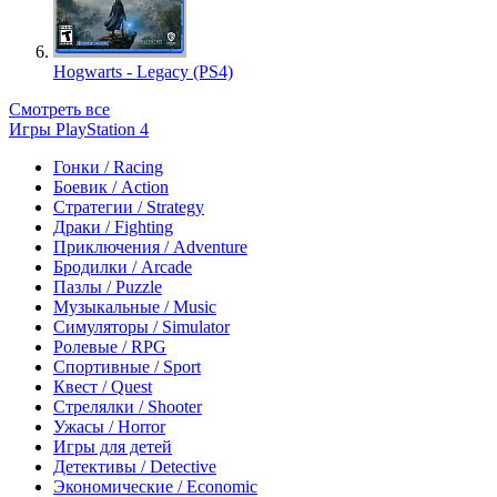
Hogwarts - Legacy (PS4)
Смотреть все
Игры PlayStation 4
Гонки / Racing
Боевик / Action
Стратегии / Strategy
Драки / Fighting
Приключения / Adventure
Бродилки / Arcade
Пазлы / Puzzle
Музыкальные / Music
Симуляторы / Simulator
Ролевые / RPG
Спортивные / Sport
Квест / Quest
Стрелялки / Shooter
Ужасы / Horror
Игры для детей
Детективы / Detective
Экономические / Economic