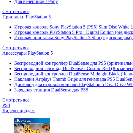
Для вечеринок / Party
Смотреть все
Приставки PlayStation 5
Игровая консоль Sony PlayStation 5 (PS5) Slim Disc White
Игровая консоль PlayStation 5 Pro - Digital Edition (без ди
Игровая приставка Sony PlayStation 5 Slim (с дисководом)
Смотреть все
Аксессуары PlayStation 5
Беспроводной контроллер DualSense для PS5 (оригиналь
Беспроводной геймпад DualSense - Cosmic Red (Космичес
Беспроводной контроллер DualSense Midnight Black (Черн
Накладки Artplays Thumb Grips для геймпада PS5 DualSens
Дисковод для игровой консоли PlayStation 5 Disc Drive W
Зарядная станция DualSense для PS5
Смотреть все
PS4
Лидеры продаж