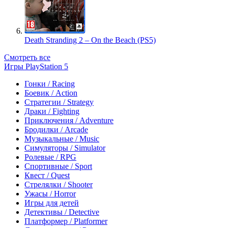
Death Stranding 2 – On the Beach (PS5)
Смотреть все
Игры PlayStation 5
Гонки / Racing
Боевик / Action
Стратегии / Strategy
Драки / Fighting
Приключения / Adventure
Бродилки / Arcade
Музыкальные / Music
Симуляторы / Simulator
Ролевые / RPG
Спортивные / Sport
Квест / Quest
Стрелялки / Shooter
Ужасы / Horror
Игры для детей
Детективы / Detective
Платформер / Platformer