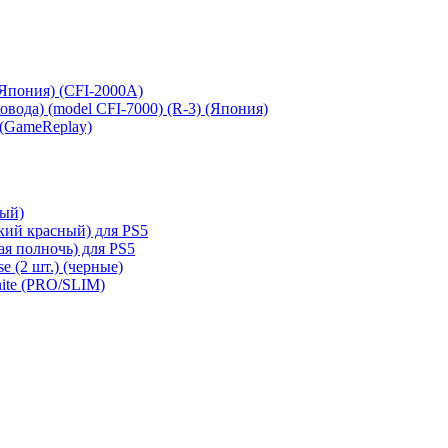
 (Япония) (CFI-2000A)
сковода) (model CFI-7000) (R-3) (Япония)
 (GameReplay)
ный)
кий красный) для PS5
ая полночь) для PS5
e (2 шт.) (черные)
hite (PRO/SLIM)