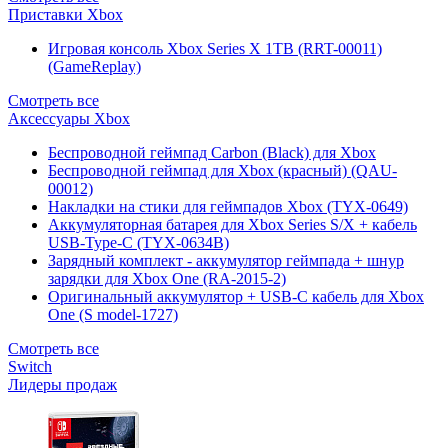
Приставки Xbox
Игровая консоль Xbox Series X 1TB (RRT-00011)
(GameReplay)
Смотреть все
Аксессуары Xbox
Беспроводной геймпад Carbon (Black) для Xbox
Беспроводной геймпад для Xbox (красный) (QAU-
00012)
Накладки на стики для геймпадов Xbox (TYX-0649)
Аккумуляторная батарея для Xbox Series S/X + кабель
USB-Type-C (TYX-0634B)
Зарядный комплект - аккумулятор геймпада + шнур
зарядки для Xbox One (RA-2015-2)
Оригинальный аккумулятор + USB-C кабель для Xbox
One (S model-1727)
Смотреть все
Switch
Лидеры продаж