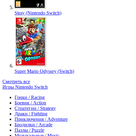
Stray (Nintendo Switch)
Super Mario Odyssey (Switch)
Смотреть все
Игры Nintendo Switch
Гонки / Racing
Боевик / Action
Стратегии / Strategy
Драки / Fighting
Приключения / Adventure
Бродилки / Arcade
Пазлы / Puzzle
Музыкальные / Music