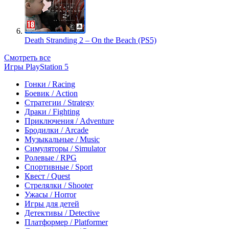
Death Stranding 2 – On the Beach (PS5)
Смотреть все
Игры PlayStation 5
Гонки / Racing
Боевик / Action
Стратегии / Strategy
Драки / Fighting
Приключения / Adventure
Бродилки / Arcade
Музыкальные / Music
Симуляторы / Simulator
Ролевые / RPG
Спортивные / Sport
Квест / Quest
Стрелялки / Shooter
Ужасы / Horror
Игры для детей
Детективы / Detective
Платформер / Platformer