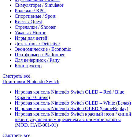
Симуляторы / Simulator
Ролевые / RPG
Спортивные / Sport
Квест / Quest
Стрелялки / Shooter
Ужасы / Horror
Игры для детей
Детективы / Detective
Экономические / Economic
Платформер / Platformer
Для вечеринок / Party
Конструктор
Смотреть все
Приставки Nintendo Switch
Игровая консоль Nintendo Switch OLED – Red / Blue
(Красно / Синяя)
Игровая консоль Nintendo Switch OLED – White (Белая)
Игровая консоль Nintendo Switch OLED (GameReplay)
Игровая консоль Nintendo Switch красный неон / синий
неон с улучшенным временем автономной работы
(MOD. HAC-001-01)
Смотреть все