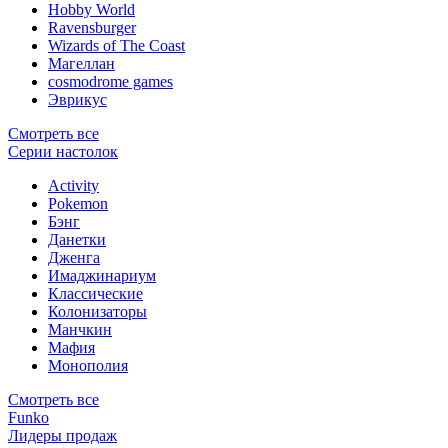
Hobby World
Ravensburger
Wizards of The Coast
Магеллан
сosmodrome games
Эврикус
Смотреть все
Серии настолок
Activity
Pokemon
Бэнг
Данетки
Дженга
Имаджинариум
Классические
Колонизаторы
Манчкин
Мафия
Монополия
Смотреть все
Funko
Лидеры продаж