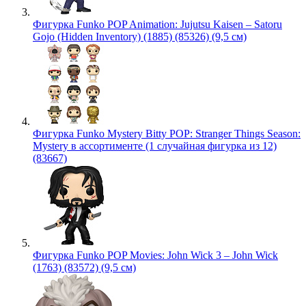
Фигурка Funko POP Animation: Jujutsu Kaisen – Satoru
Gojo (Hidden Inventory) (1885) (85326) (9,5 см)
Фигурка Funko Mystery Bitty POP: Stranger Things Season:
Mystery в ассортименте (1 случайная фигурка из 12)
(83667)
Фигурка Funko POP Movies: John Wick 3 – John Wick
(1763) (83572) (9,5 см)