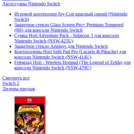
Аксессуары Nintendo Switch
Игровой контроллер Joy-Con красный синий (Nintendo
Switch)
Защитное стекло Glass Screen Pro+ Premium Tempered
(9H) для консоли Nintendo Switch
Сумка Hori Adventure Pack - Splatoon 3 для консоли
Nintendo Switch (NSW-425U)
Защитное стекло Artplays для Nintendo Switch
Контроллеры Hori Split Pad Pro (Lucario & Pikachu) для
консоли Nintendo Switch (NSW-414U)
Геймпад Hori - Wireless Horipad (The Legend of Zelda) для
консоли Nintendo Switch (NSW-479U)
Смотреть все
Switch 2
Лидеры продаж