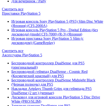
Для вечеринок / Party
Смотреть все
Приставки PlayStation 5
Игровая консоль Sony PlayStation 5 (PS5) Slim Disc White
(Япония) (CFI-2000A)
Игровая консоль PlayStation 5 Pro - Digital Edition (без
дисковода) (model CFI-7000) (R-3) (Япония)
Игровая приставка Sony PlayStation 5 Slim (с
дисководом) (GameReplay)
Смотреть все
Аксессуары PlayStation 5
Беспроводной контроллер DualSense для PS5
(оригинальный)
Беспроводной геймпад DualSense - Cosmic Red
(Космический красный) для PS5
Беспроводной контроллер DualSense Midnight Black
(Черная полночь) для PS5
Накладки Artplays Thumb Grips для геймпада PS5
DualSense (2 шт.) (черные)
Дисковод для игровой консоли PlayStation 5 Disc Drive
White (PRO/SLIM)
Зарядная станция DualSense для PS5