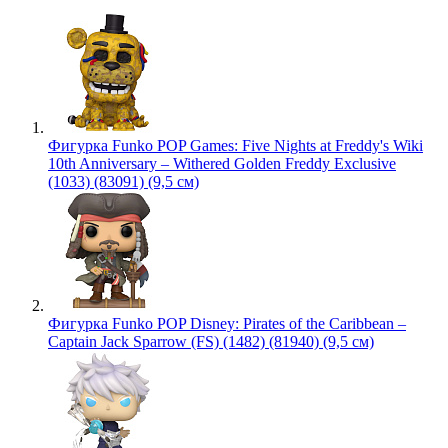
Фигурка Funko POP Games: Five Nights at Freddy's Wiki
10th Anniversary – Withered Golden Freddy Exclusive
(1033) (83091) (9,5 см)
Фигурка Funko POP Disney: Pirates of the Caribbean –
Captain Jack Sparrow (FS) (1482) (81940) (9,5 см)