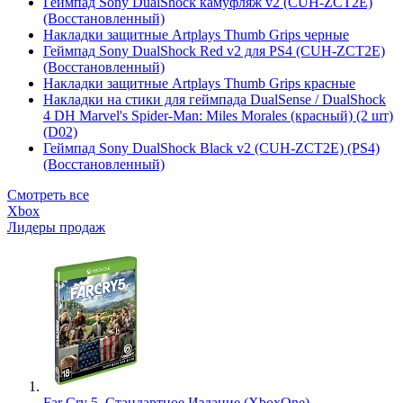
Геймпад Sony DualShock камуфляж v2 (CUH-ZCT2E)
(Восстановленный)
Накладки защитные Artplays Thumb Grips черные
Геймпад Sony DualShock Red v2 для PS4 (CUH-ZCT2E)
(Восстановленный)
Накладки защитные Artplays Thumb Grips красные
Накладки на стики для геймпада DualSense / DualShock
4 DH Marvel's Spider-Man: Miles Morales (красный) (2 шт)
(D02)
Геймпад Sony DualShock Black v2 (CUH-ZCT2E) (PS4)
(Восстановленный)
Смотреть все
Xbox
Лидеры продаж
Far Cry 5. Стандартное Издание (XboxOne)