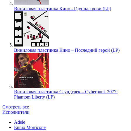
Виниловая пластинка Кино - Группа крови (LP)
Виниловая пластинка Кино – Последний герой (LP)
Виниловая пластинка Саундтрек – Cyberpunk 2077:
Phantom Liberty (LP)
Смотреть все
Исполнители
Adele
Ennio Morricone