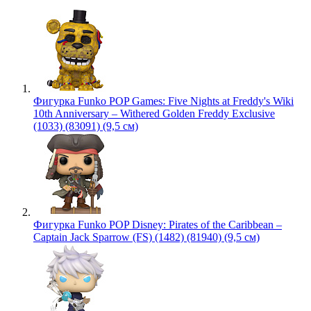
Фигурка Funko POP Games: Five Nights at Freddy's Wiki
10th Anniversary – Withered Golden Freddy Exclusive
(1033) (83091) (9,5 см)
Фигурка Funko POP Disney: Pirates of the Caribbean –
Captain Jack Sparrow (FS) (1482) (81940) (9,5 см)