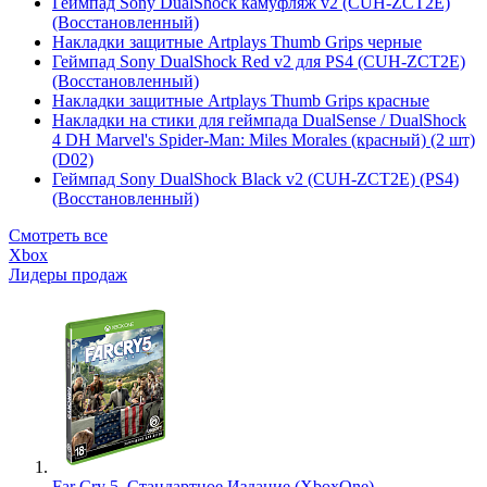
Геймпад Sony DualShock камуфляж v2 (CUH-ZCT2E)
(Восстановленный)
Накладки защитные Artplays Thumb Grips черные
Геймпад Sony DualShock Red v2 для PS4 (CUH-ZCT2E)
(Восстановленный)
Накладки защитные Artplays Thumb Grips красные
Накладки на стики для геймпада DualSense / DualShock
4 DH Marvel's Spider-Man: Miles Morales (красный) (2 шт)
(D02)
Геймпад Sony DualShock Black v2 (CUH-ZCT2E) (PS4)
(Восстановленный)
Смотреть все
Xbox
Лидеры продаж
Far Cry 5. Стандартное Издание (XboxOne)