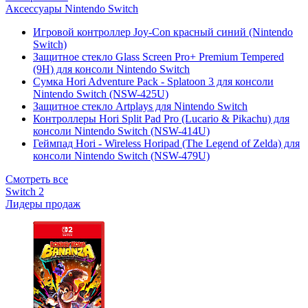
Аксессуары Nintendo Switch
Игровой контроллер Joy-Con красный синий (Nintendo
Switch)
Защитное стекло Glass Screen Pro+ Premium Tempered
(9H) для консоли Nintendo Switch
Сумка Hori Adventure Pack - Splatoon 3 для консоли
Nintendo Switch (NSW-425U)
Защитное стекло Artplays для Nintendo Switch
Контроллеры Hori Split Pad Pro (Lucario & Pikachu) для
консоли Nintendo Switch (NSW-414U)
Геймпад Hori - Wireless Horipad (The Legend of Zelda) для
консоли Nintendo Switch (NSW-479U)
Смотреть все
Switch 2
Лидеры продаж