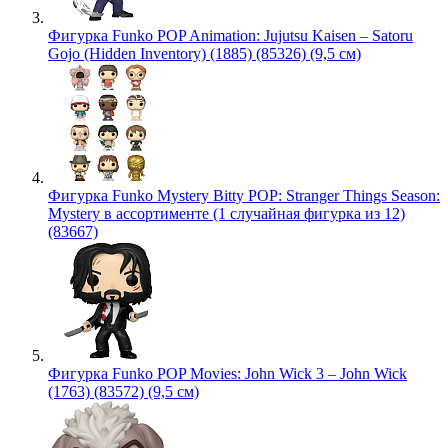
Фигурка Funko POP Animation: Jujutsu Kaisen – Satoru
Gojo (Hidden Inventory) (1885) (85326) (9,5 см)
Фигурка Funko Mystery Bitty POP: Stranger Things Season:
Mystery в ассортименте (1 случайная фигурка из 12)
(83667)
Фигурка Funko POP Movies: John Wick 3 – John Wick
(1763) (83572) (9,5 см)