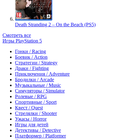
Death Stranding 2 – On the Beach (PS5)
Смотреть все
Игры PlayStation 5
Гонки / Racing
Боевик / Action
Стратегии / Strategy
Драки / Fighting
Приключения / Adventure
Бродилки / Arcade
Музыкальные / Music
Симуляторы / Simulator
Ролевые / RPG
Спортивные / Sport
Квест / Quest
Стрелялки / Shooter
Ужасы / Horror
Игры для детей
Детективы / Detective
Платформер / Platformer