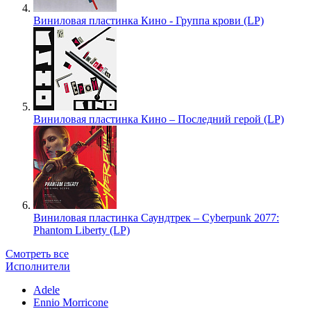
Виниловая пластинка Кино - Группа крови (LP)
Виниловая пластинка Кино – Последний герой (LP)
Виниловая пластинка Саундтрек – Cyberpunk 2077:
Phantom Liberty (LP)
Смотреть все
Исполнители
Adele
Ennio Morricone