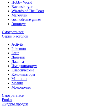
Hobby World
Ravensburger
Wizards of The Coast
Магеллан
сosmodrome games
Эврикус
Смотреть все
Серии настолок
Activity
Pokemon
Бэнг
Данетки
Дженга
Имаджинариум
Классические
Колонизаторы
Манчкин
Мафия
Монополия
Смотреть все
Funko
Лидеры продаж