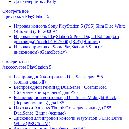
Для вечеринок / Party
Смотреть все
Приставки PlayStation 5
Игровая консоль Sony PlayStation 5 (PS5) Slim Disc White
(Япония) (CFI-2000A)
Игровая консоль PlayStation 5 Pro - Digital Edition (без
дисковода) (model CFI-7000) (R-3) (Япония)
Игровая приставка Sony PlayStation 5 Slim (с
дисководом) (GameReplay)
Смотреть все
Аксессуары PlayStation 5
Беспроводной контроллер DualSense для PS5
(оригинальный)
Беспроводной геймпад DualSense - Cosmic Red
(Космический красный) для PS5
Беспроводной контроллер DualSense Midnight Black
(Черная полночь) для PS5
Накладки Artplays Thumb Grips для геймпада PS5
DualSense (2 шт.) (черные)
Дисковод для игровой консоли PlayStation 5 Disc Drive
White (PRO/SLIM)
Зарядная станция DualSense для PS5