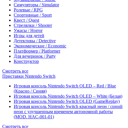
Симуляторы / Simulator
Ролевые / RPG
Спортивные / Sport
Квест / Quest
Стрелялки / Shooter
Ужасы / Horror
Игры для детей
Детективы / Detective
Экономические / Economic
Платформер / Platformer
Для вечеринок / Party
Конструктор
Смотреть все
Приставки Nintendo Switch
Игровая консоль Nintendo Switch OLED – Red / Blue
(Красно / Синяя)
Игровая консоль Nintendo Switch OLED – White (Белая)
Игровая консоль Nintendo Switch OLED (GameReplay)
Игровая консоль Nintendo Switch красный неон / синий
неон с улучшенным временем автономной работы
(MOD. HAC-001-01)
Смотреть все