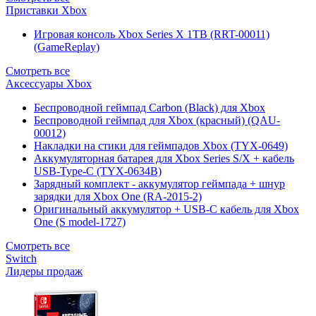
Приставки Xbox
Игровая консоль Xbox Series X 1TB (RRT-00011)
(GameReplay)
Смотреть все
Аксессуары Xbox
Беспроводной геймпад Carbon (Black) для Xbox
Беспроводной геймпад для Xbox (красный) (QAU-
00012)
Накладки на стики для геймпадов Xbox (TYX-0649)
Аккумуляторная батарея для Xbox Series S/X + кабель
USB-Type-C (TYX-0634B)
Зарядный комплект - аккумулятор геймпада + шнур
зарядки для Xbox One (RA-2015-2)
Оригинальный аккумулятор + USB-C кабель для Xbox
One (S model-1727)
Смотреть все
Switch
Лидеры продаж