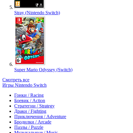
Stray (Nintendo Switch)
Super Mario Odyssey (Switch)
Смотреть все
Игры Nintendo Switch
Гонки / Racing
Боевик / Action
Стратегии / Strategy
Драки / Fighting
Приключения / Adventure
Бродилки / Arcade
Пазлы / Puzzle
Музыкальные / Music