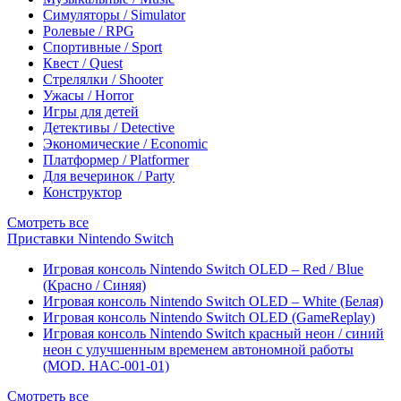
Симуляторы / Simulator
Ролевые / RPG
Спортивные / Sport
Квест / Quest
Стрелялки / Shooter
Ужасы / Horror
Игры для детей
Детективы / Detective
Экономические / Economic
Платформер / Platformer
Для вечеринок / Party
Конструктор
Смотреть все
Приставки Nintendo Switch
Игровая консоль Nintendo Switch OLED – Red / Blue
(Красно / Синяя)
Игровая консоль Nintendo Switch OLED – White (Белая)
Игровая консоль Nintendo Switch OLED (GameReplay)
Игровая консоль Nintendo Switch красный неон / синий
неон с улучшенным временем автономной работы
(MOD. HAC-001-01)
Смотреть все