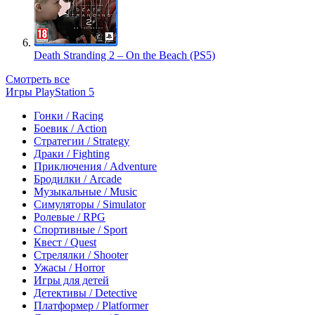
Death Stranding 2 – On the Beach (PS5)
Смотреть все
Игры PlayStation 5
Гонки / Racing
Боевик / Action
Стратегии / Strategy
Драки / Fighting
Приключения / Adventure
Бродилки / Arcade
Музыкальные / Music
Симуляторы / Simulator
Ролевые / RPG
Спортивные / Sport
Квест / Quest
Стрелялки / Shooter
Ужасы / Horror
Игры для детей
Детективы / Detective
Платформер / Platformer