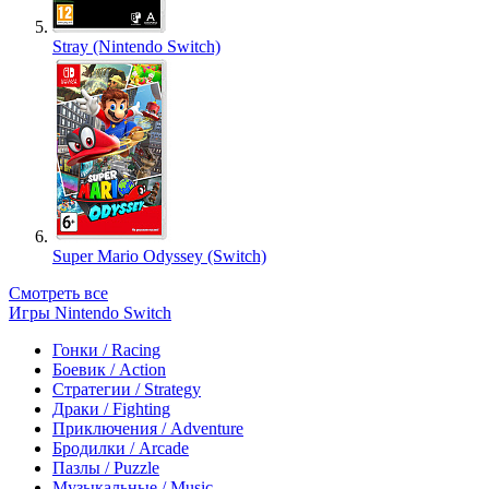
Stray (Nintendo Switch)
Super Mario Odyssey (Switch)
Смотреть все
Игры Nintendo Switch
Гонки / Racing
Боевик / Action
Стратегии / Strategy
Драки / Fighting
Приключения / Adventure
Бродилки / Arcade
Пазлы / Puzzle
Музыкальные / Music