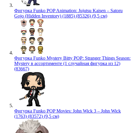
Фигурка Funko POP Animation: Jujutsu Kaisen – Satoru
Gojo (Hidden Inventory) (1885) (85326) (9,5 см)
Фигурка Funko Mystery Bitty POP: Stranger Things Season:
Mystery в ассортименте (1 случайная фигурка из 12)
(83667)
Фигурка Funko POP Movies: John Wick 3 – John Wick
(1763) (83572) (9,5 см)