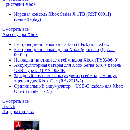
Приставки Xbox
Игровая консоль Xbox Series X 1TB (RRT-00011)
(GameReplay)
Смотреть все
Аксессуары Xbox
Беспроводной геймпад Carbon (Black) для Xbox
Беспроводной геймпад для Xbox (красный) (QAU-
00012)
Накладки на стики для геймпадов Xbox (TYX-0649)
Аккумуляторная батарея для Xbox Series S/X + кабель
USB-Type-C (TYX-0634B)
Зарядный комплект - аккумулятор геймпада + шнур
зарядки для Xbox One (RA-2015-2)
Оригинальный аккумулятор + USB-C кабель для Xbox
One (S model-1727)
Смотреть все
Switch
Лидеры продаж