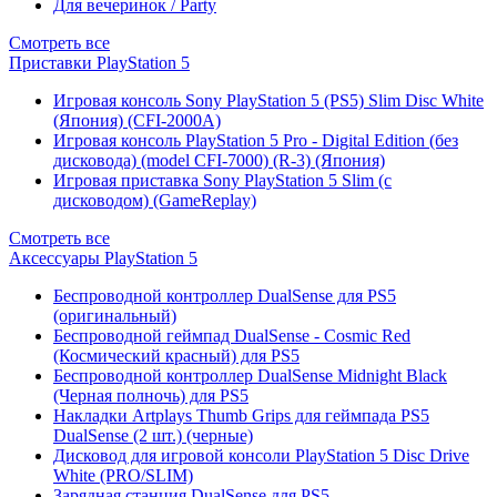
Для вечеринок / Party
Смотреть все
Приставки PlayStation 5
Игровая консоль Sony PlayStation 5 (PS5) Slim Disc White
(Япония) (CFI-2000A)
Игровая консоль PlayStation 5 Pro - Digital Edition (без
дисковода) (model CFI-7000) (R-3) (Япония)
Игровая приставка Sony PlayStation 5 Slim (с
дисководом) (GameReplay)
Смотреть все
Аксессуары PlayStation 5
Беспроводной контроллер DualSense для PS5
(оригинальный)
Беспроводной геймпад DualSense - Cosmic Red
(Космический красный) для PS5
Беспроводной контроллер DualSense Midnight Black
(Черная полночь) для PS5
Накладки Artplays Thumb Grips для геймпада PS5
DualSense (2 шт.) (черные)
Дисковод для игровой консоли PlayStation 5 Disc Drive
White (PRO/SLIM)
Зарядная станция DualSense для PS5