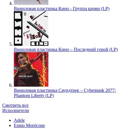
Виниловая пластинка Кино - Группа крови (LP)
Виниловая пластинка Кино – Последний герой (LP)
Виниловая пластинка Саундтрек – Cyberpunk 2077:
Phantom Liberty (LP)
Смотреть все
Исполнители
Adele
Ennio Morricone