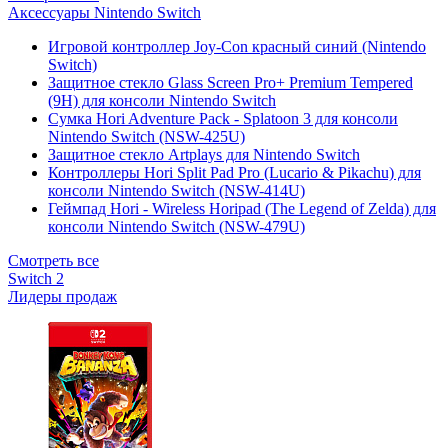
Аксессуары Nintendo Switch
Игровой контроллер Joy-Con красный синий (Nintendo
Switch)
Защитное стекло Glass Screen Pro+ Premium Tempered
(9H) для консоли Nintendo Switch
Сумка Hori Adventure Pack - Splatoon 3 для консоли
Nintendo Switch (NSW-425U)
Защитное стекло Artplays для Nintendo Switch
Контроллеры Hori Split Pad Pro (Lucario & Pikachu) для
консоли Nintendo Switch (NSW-414U)
Геймпад Hori - Wireless Horipad (The Legend of Zelda) для
консоли Nintendo Switch (NSW-479U)
Смотреть все
Switch 2
Лидеры продаж