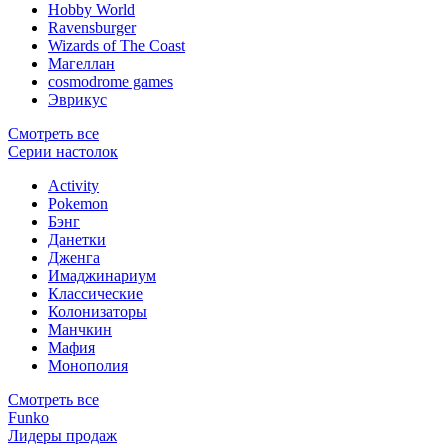
Hobby World
Ravensburger
Wizards of The Coast
Магеллан
сosmodrome games
Эврикус
Смотреть все
Серии настолок
Activity
Pokemon
Бэнг
Данетки
Дженга
Имаджинариум
Классические
Колонизаторы
Манчкин
Мафия
Монополия
Смотреть все
Funko
Лидеры продаж