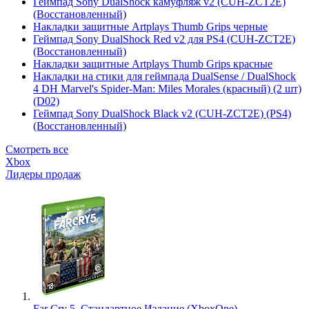
Геймпад Sony DualShock камуфляж v2 (CUH-ZCT2E)
(Восстановленный)
Накладки защитные Artplays Thumb Grips черные
Геймпад Sony DualShock Red v2 для PS4 (CUH-ZCT2E)
(Восстановленный)
Накладки защитные Artplays Thumb Grips красные
Накладки на стики для геймпада DualSense / DualShock
4 DH Marvel's Spider-Man: Miles Morales (красный) (2 шт)
(D02)
Геймпад Sony DualShock Black v2 (CUH-ZCT2E) (PS4)
(Восстановленный)
Смотреть все
Xbox
Лидеры продаж
Far Cry 5. Стандартное Издание (XboxOne)