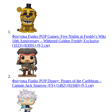
Фигурка Funko POP Games: Five Nights at Freddy's Wiki
10th Anniversary – Withered Golden Freddy Exclusive
(1033) (83091) (9,5 см)
Фигурка Funko POP Disney: Pirates of the Caribbean –
Captain Jack Sparrow (FS) (1482) (81940) (9,5 см)