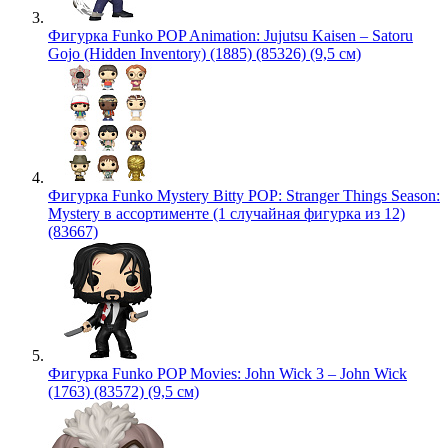
Фигурка Funko POP Animation: Jujutsu Kaisen – Satoru
Gojo (Hidden Inventory) (1885) (85326) (9,5 см)
Фигурка Funko Mystery Bitty POP: Stranger Things Season:
Mystery в ассортименте (1 случайная фигурка из 12)
(83667)
Фигурка Funko POP Movies: John Wick 3 – John Wick
(1763) (83572) (9,5 см)