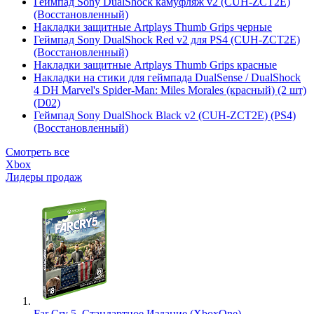
Геймпад Sony DualShock камуфляж v2 (CUH-ZCT2E)
(Восстановленный)
Накладки защитные Artplays Thumb Grips черные
Геймпад Sony DualShock Red v2 для PS4 (CUH-ZCT2E)
(Восстановленный)
Накладки защитные Artplays Thumb Grips красные
Накладки на стики для геймпада DualSense / DualShock
4 DH Marvel's Spider-Man: Miles Morales (красный) (2 шт)
(D02)
Геймпад Sony DualShock Black v2 (CUH-ZCT2E) (PS4)
(Восстановленный)
Смотреть все
Xbox
Лидеры продаж
Far Cry 5. Стандартное Издание (XboxOne)