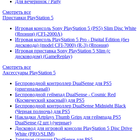
Для вечеринок / Party
Смотреть все
Приставки PlayStation 5
Игровая консоль Sony PlayStation 5 (PS5) Slim Disc White
(Япония) (CFI-2000A)
Игровая консоль PlayStation 5 Pro - Digital Edition (без
дисковода) (model CFI-7000) (R-3) (Япония)
Игровая приставка Sony PlayStation 5 Slim (с
дисководом) (GameReplay)
Смотреть все
Аксессуары PlayStation 5
Беспроводной контроллер DualSense для PS5
(оригинальный)
Беспроводной геймпад DualSense - Cosmic Red
(Космический красный) для PS5
Беспроводной контроллер DualSense Midnight Black
(Черная полночь) для PS5
Накладки Artplays Thumb Grips для геймпада PS5
DualSense (2 шт.) (черные)
Дисковод для игровой консоли PlayStation 5 Disc Drive
White (PRO/SLIM)
Зарядная станция DualSense для PS5