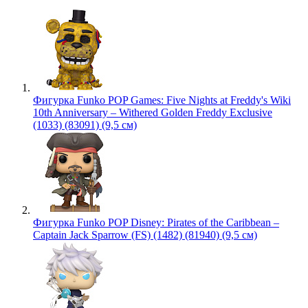
Фигурка Funko POP Games: Five Nights at Freddy's Wiki
10th Anniversary – Withered Golden Freddy Exclusive
(1033) (83091) (9,5 см)
Фигурка Funko POP Disney: Pirates of the Caribbean –
Captain Jack Sparrow (FS) (1482) (81940) (9,5 см)