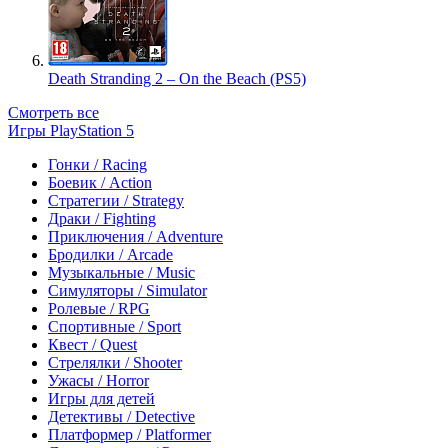
Death Stranding 2 – On the Beach (PS5)
Смотреть все
Игры PlayStation 5
Гонки / Racing
Боевик / Action
Стратегии / Strategy
Драки / Fighting
Приключения / Adventure
Бродилки / Arcade
Музыкальные / Music
Симуляторы / Simulator
Ролевые / RPG
Спортивные / Sport
Квест / Quest
Стрелялки / Shooter
Ужасы / Horror
Игры для детей
Детективы / Detective
Платформер / Platformer