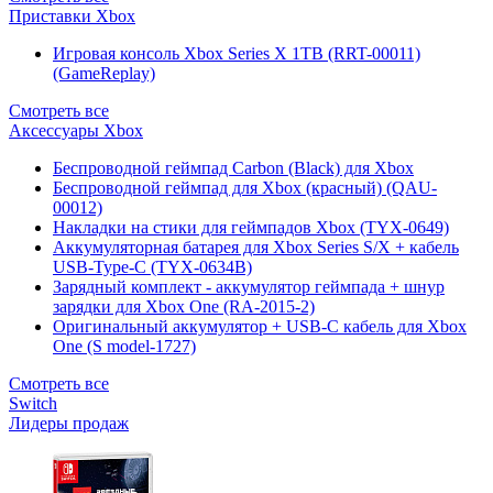
Приставки Xbox
Игровая консоль Xbox Series X 1TB (RRT-00011)
(GameReplay)
Смотреть все
Аксессуары Xbox
Беспроводной геймпад Carbon (Black) для Xbox
Беспроводной геймпад для Xbox (красный) (QAU-
00012)
Накладки на стики для геймпадов Xbox (TYX-0649)
Аккумуляторная батарея для Xbox Series S/X + кабель
USB-Type-C (TYX-0634B)
Зарядный комплект - аккумулятор геймпада + шнур
зарядки для Xbox One (RA-2015-2)
Оригинальный аккумулятор + USB-C кабель для Xbox
One (S model-1727)
Смотреть все
Switch
Лидеры продаж