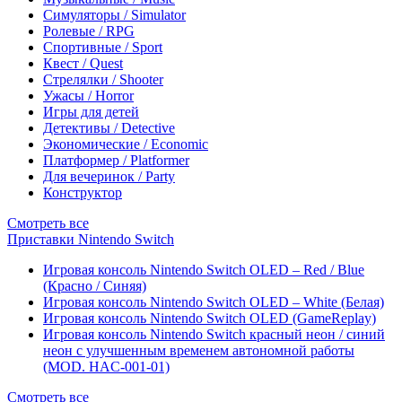
Симуляторы / Simulator
Ролевые / RPG
Спортивные / Sport
Квест / Quest
Стрелялки / Shooter
Ужасы / Horror
Игры для детей
Детективы / Detective
Экономические / Economic
Платформер / Platformer
Для вечеринок / Party
Конструктор
Смотреть все
Приставки Nintendo Switch
Игровая консоль Nintendo Switch OLED – Red / Blue
(Красно / Синяя)
Игровая консоль Nintendo Switch OLED – White (Белая)
Игровая консоль Nintendo Switch OLED (GameReplay)
Игровая консоль Nintendo Switch красный неон / синий
неон с улучшенным временем автономной работы
(MOD. HAC-001-01)
Смотреть все