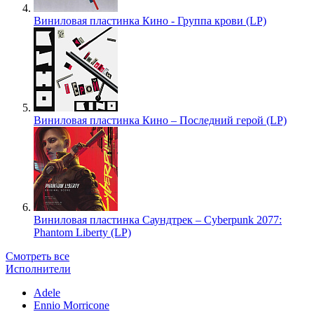
Виниловая пластинка Кино - Группа крови (LP)
Виниловая пластинка Кино – Последний герой (LP)
Виниловая пластинка Саундтрек – Cyberpunk 2077:
Phantom Liberty (LP)
Смотреть все
Исполнители
Adele
Ennio Morricone