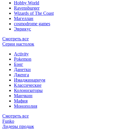
Hobby World
Ravensburger
Wizards of The Coast
Магеллан
сosmodrome games
Эврикус
Смотреть все
Серии настолок
Activity
Pokemon
Бэнг
Данетки
Дженга
Имаджинариум
Классические
Колонизаторы
Манчкин
Мафия
Монополия
Смотреть все
Funko
Лидеры продаж