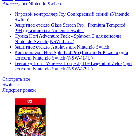
Аксессуары Nintendo Switch
Игровой контроллер Joy-Con красный синий (Nintendo
Switch)
Защитное стекло Glass Screen Pro+ Premium Tempered
(9H) для консоли Nintendo Switch
Сумка Hori Adventure Pack - Splatoon 3 для консоли
Nintendo Switch (NSW-425U)
Защитное стекло Artplays для Nintendo Switch
Контроллеры Hori Split Pad Pro (Lucario & Pikachu) для
консоли Nintendo Switch (NSW-414U)
Геймпад Hori - Wireless Horipad (The Legend of Zelda) для
консоли Nintendo Switch (NSW-479U)
Смотреть все
Switch 2
Лидеры продаж