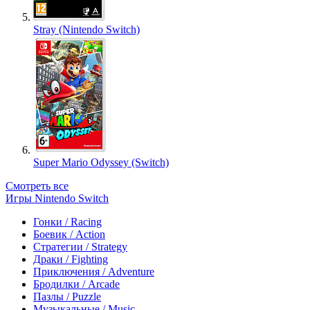
Stray (Nintendo Switch)
Super Mario Odyssey (Switch)
Смотреть все
Игры Nintendo Switch
Гонки / Racing
Боевик / Action
Стратегии / Strategy
Драки / Fighting
Приключения / Adventure
Бродилки / Arcade
Пазлы / Puzzle
Музыкальные / Music