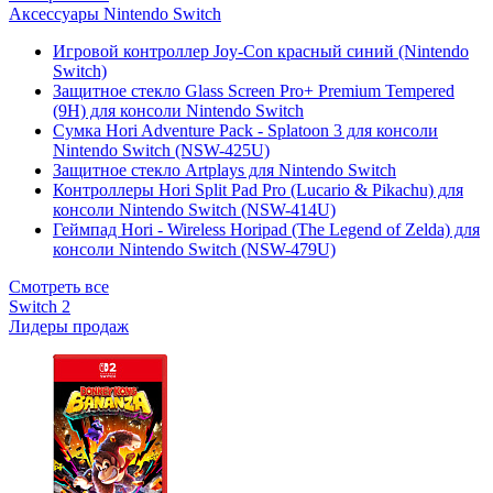
Аксессуары Nintendo Switch
Игровой контроллер Joy-Con красный синий (Nintendo
Switch)
Защитное стекло Glass Screen Pro+ Premium Tempered
(9H) для консоли Nintendo Switch
Сумка Hori Adventure Pack - Splatoon 3 для консоли
Nintendo Switch (NSW-425U)
Защитное стекло Artplays для Nintendo Switch
Контроллеры Hori Split Pad Pro (Lucario & Pikachu) для
консоли Nintendo Switch (NSW-414U)
Геймпад Hori - Wireless Horipad (The Legend of Zelda) для
консоли Nintendo Switch (NSW-479U)
Смотреть все
Switch 2
Лидеры продаж