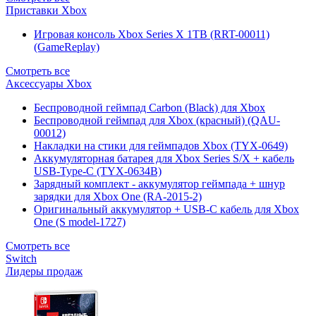
Приставки Xbox
Игровая консоль Xbox Series X 1TB (RRT-00011)
(GameReplay)
Смотреть все
Аксессуары Xbox
Беспроводной геймпад Carbon (Black) для Xbox
Беспроводной геймпад для Xbox (красный) (QAU-
00012)
Накладки на стики для геймпадов Xbox (TYX-0649)
Аккумуляторная батарея для Xbox Series S/X + кабель
USB-Type-C (TYX-0634B)
Зарядный комплект - аккумулятор геймпада + шнур
зарядки для Xbox One (RA-2015-2)
Оригинальный аккумулятор + USB-C кабель для Xbox
One (S model-1727)
Смотреть все
Switch
Лидеры продаж