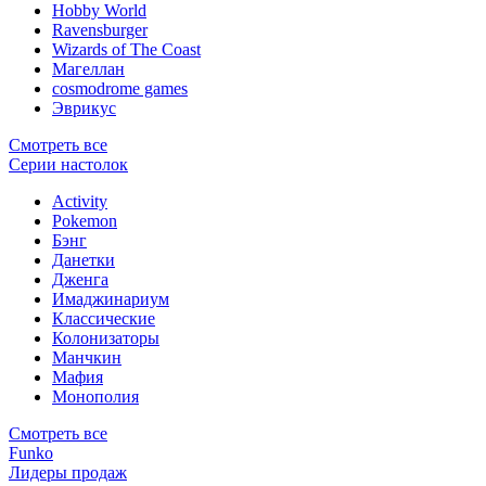
Hobby World
Ravensburger
Wizards of The Coast
Магеллан
сosmodrome games
Эврикус
Смотреть все
Серии настолок
Activity
Pokemon
Бэнг
Данетки
Дженга
Имаджинариум
Классические
Колонизаторы
Манчкин
Мафия
Монополия
Смотреть все
Funko
Лидеры продаж