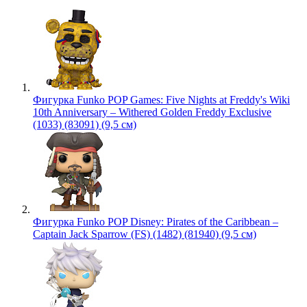
Фигурка Funko POP Games: Five Nights at Freddy's Wiki
10th Anniversary – Withered Golden Freddy Exclusive
(1033) (83091) (9,5 см)
Фигурка Funko POP Disney: Pirates of the Caribbean –
Captain Jack Sparrow (FS) (1482) (81940) (9,5 см)