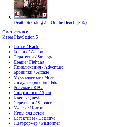
Death Stranding 2 – On the Beach (PS5)
Смотреть все
Игры PlayStation 5
Гонки / Racing
Боевик / Action
Стратегии / Strategy
Драки / Fighting
Приключения / Adventure
Бродилки / Arcade
Музыкальные / Music
Симуляторы / Simulator
Ролевые / RPG
Спортивные / Sport
Квест / Quest
Стрелялки / Shooter
Ужасы / Horror
Игры для детей
Детективы / Detective
Платформер / Platformer