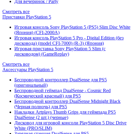
Для вечеринок / Party
Смотреть все
Приставки PlayStation 5
Игровая консоль Sony PlayStation 5 (PS5) Slim Disc White
(Япония) (CFI-2000A)
Игровая консоль PlayStation 5 Pro - Digital Edition (без
дисковода) (model CFI-7000) (R-3) (Япония)
Игровая приставка Sony PlayStation 5 Slim (с
дисководом) (GameReplay)
Смотреть все
Аксессуары PlayStation 5
Беспроводной контроллер DualSense для PS5
(оригинальный)
Беспроводной геймпад DualSense - Cosmic Red
(Космический красный) для PS5
Беспроводной контроллер DualSense Midnight Black
(Черная полночь) для PS5
Накладки Artplays Thumb Grips для геймпада PS5
DualSense (2 шт.) (черные)
Дисковод для игровой консоли PlayStation 5 Disc Drive
White (PRO/SLIM)
Зарядная станция DualSense для PS5