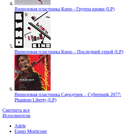
Виниловая пластинка Кино - Группа крови (LP)
Виниловая пластинка Кино – Последний герой (LP)
Виниловая пластинка Саундтрек – Cyberpunk 2077:
Phantom Liberty (LP)
Смотреть все
Исполнители
Adele
Ennio Morricone