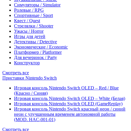
Симуляторы / Simulator
Ролевые / RPG
Спортивные / Sport
Квест / Quest
Стрелялки / Shooter
Ужасы / Horror
Игры для детей
Детективы / Detective
Экономические / Economic
Платформер / Platformer
Для вечеринок / Party
Конструктор
Смотреть все
Приставки Nintendo Switch
Игровая консоль Nintendo Switch OLED – Red / Blue
(Красно / Синяя)
Игровая консоль Nintendo Switch OLED – White (Белая)
Игровая консоль Nintendo Switch OLED (GameReplay)
Игровая консоль Nintendo Switch красный неон / синий
неон с улучшенным временем автономной работы
(MOD. HAC-001-01)
Смотреть все