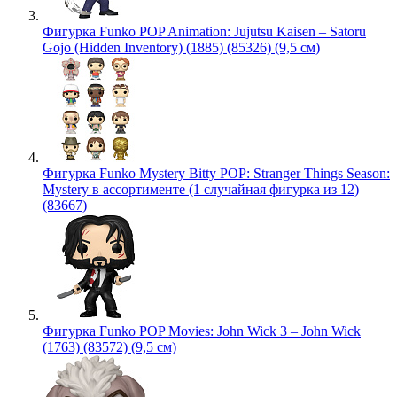
Фигурка Funko POP Animation: Jujutsu Kaisen – Satoru
Gojo (Hidden Inventory) (1885) (85326) (9,5 см)
Фигурка Funko Mystery Bitty POP: Stranger Things Season:
Mystery в ассортименте (1 случайная фигурка из 12)
(83667)
Фигурка Funko POP Movies: John Wick 3 – John Wick
(1763) (83572) (9,5 см)