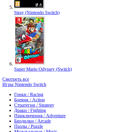
Stray (Nintendo Switch)
Super Mario Odyssey (Switch)
Смотреть все
Игры Nintendo Switch
Гонки / Racing
Боевик / Action
Стратегии / Strategy
Драки / Fighting
Приключения / Adventure
Бродилки / Arcade
Пазлы / Puzzle
Музыкальные / Music