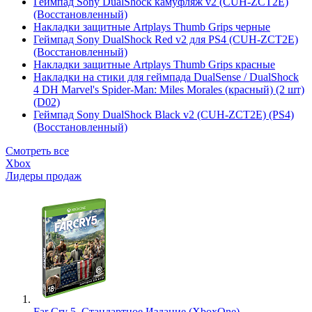
Геймпад Sony DualShock камуфляж v2 (CUH-ZCT2E)
(Восстановленный)
Накладки защитные Artplays Thumb Grips черные
Геймпад Sony DualShock Red v2 для PS4 (CUH-ZCT2E)
(Восстановленный)
Накладки защитные Artplays Thumb Grips красные
Накладки на стики для геймпада DualSense / DualShock
4 DH Marvel's Spider-Man: Miles Morales (красный) (2 шт)
(D02)
Геймпад Sony DualShock Black v2 (CUH-ZCT2E) (PS4)
(Восстановленный)
Смотреть все
Xbox
Лидеры продаж
Far Cry 5. Стандартное Издание (XboxOne)