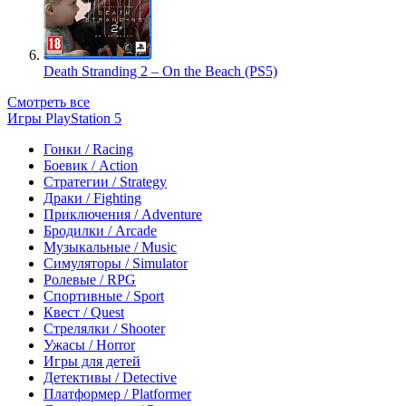
Death Stranding 2 – On the Beach (PS5)
Смотреть все
Игры PlayStation 5
Гонки / Racing
Боевик / Action
Стратегии / Strategy
Драки / Fighting
Приключения / Adventure
Бродилки / Arcade
Музыкальные / Music
Симуляторы / Simulator
Ролевые / RPG
Спортивные / Sport
Квест / Quest
Стрелялки / Shooter
Ужасы / Horror
Игры для детей
Детективы / Detective
Платформер / Platformer