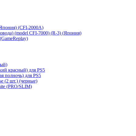
 (Япония) (CFI-2000A)
сковода) (model CFI-7000) (R-3) (Япония)
 (GameReplay)
ный)
кий красный) для PS5
ая полночь) для PS5
e (2 шт.) (черные)
hite (PRO/SLIM)