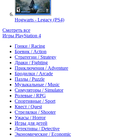
Hogwarts - Legacy (PS4)
Смотреть все
Игры PlayStation 4
Гонки / Racing
Боевик / Action
Стратегии / Strategy
Драки / Fighting
Приключения / Adventure
Бродилки / Arcade
Пазлы / Puzzle
Музыкальные / Music
Симуляторы / Simulator
Ролевые / RPG
Спортивные / Sport
Квест / Quest
Стрелялки / Shooter
Ужасы / Horror
Игры для детей
Детективы / Detective
Экономические / Economic