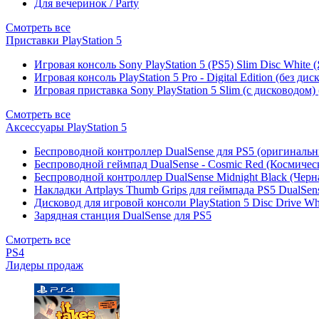
Для вечеринок / Party
Смотреть все
Приставки PlayStation 5
Игровая консоль Sony PlayStation 5 (PS5) Slim Disc White
Игровая консоль PlayStation 5 Pro - Digital Edition (без ди
Игровая приставка Sony PlayStation 5 Slim (с дисководом)
Смотреть все
Аксессуары PlayStation 5
Беспроводной контроллер DualSense для PS5 (оригиналь
Беспроводной геймпад DualSense - Cosmic Red (Космичес
Беспроводной контроллер DualSense Midnight Black (Черн
Накладки Artplays Thumb Grips для геймпада PS5 DualSens
Дисковод для игровой консоли PlayStation 5 Disc Drive W
Зарядная станция DualSense для PS5
Смотреть все
PS4
Лидеры продаж