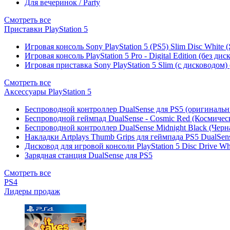
Для вечеринок / Party
Смотреть все
Приставки PlayStation 5
Игровая консоль Sony PlayStation 5 (PS5) Slim Disc White
Игровая консоль PlayStation 5 Pro - Digital Edition (без ди
Игровая приставка Sony PlayStation 5 Slim (с дисководом)
Смотреть все
Аксессуары PlayStation 5
Беспроводной контроллер DualSense для PS5 (оригиналь
Беспроводной геймпад DualSense - Cosmic Red (Космичес
Беспроводной контроллер DualSense Midnight Black (Черн
Накладки Artplays Thumb Grips для геймпада PS5 DualSens
Дисковод для игровой консоли PlayStation 5 Disc Drive W
Зарядная станция DualSense для PS5
Смотреть все
PS4
Лидеры продаж