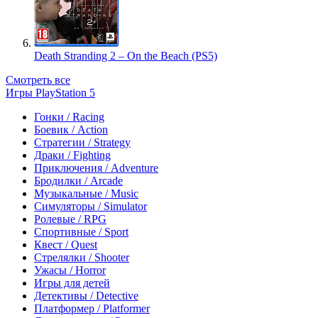
Death Stranding 2 – On the Beach (PS5)
Смотреть все
Игры PlayStation 5
Гонки / Racing
Боевик / Action
Стратегии / Strategy
Драки / Fighting
Приключения / Adventure
Бродилки / Arcade
Музыкальные / Music
Симуляторы / Simulator
Ролевые / RPG
Спортивные / Sport
Квест / Quest
Стрелялки / Shooter
Ужасы / Horror
Игры для детей
Детективы / Detective
Платформер / Platformer