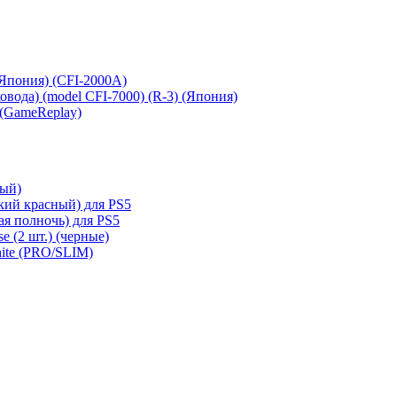
 (Япония) (CFI-2000A)
сковода) (model CFI-7000) (R-3) (Япония)
 (GameReplay)
ный)
кий красный) для PS5
ая полночь) для PS5
e (2 шт.) (черные)
hite (PRO/SLIM)