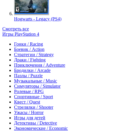
Hogwarts - Legacy (PS4)
Смотреть все
Игры PlayStation 4
Гонки / Racing
Боевик / Action
Стратегии / Strategy
Драки / Fighting
Приключения / Adventure
Бродилки / Arcade
Пазлы / Puzzle
Музыкальные / Music
Симуляторы / Simulator
Ролевые / RPG
Спортивные / Sport
Квест / Quest
Стрелялки / Shooter
Ужасы / Horror
Игры для детей
Детективы / Detective
Экономические / Economic