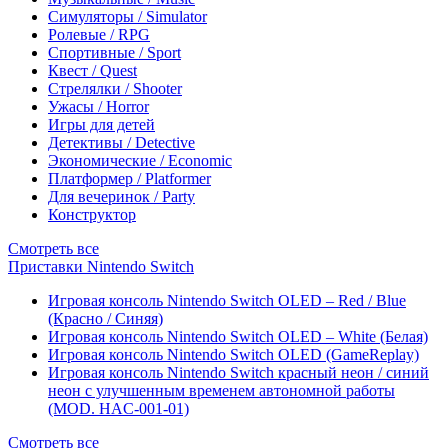
Симуляторы / Simulator
Ролевые / RPG
Спортивные / Sport
Квест / Quest
Стрелялки / Shooter
Ужасы / Horror
Игры для детей
Детективы / Detective
Экономические / Economic
Платформер / Platformer
Для вечеринок / Party
Конструктор
Смотреть все
Приставки Nintendo Switch
Игровая консоль Nintendo Switch OLED – Red / Blue
(Красно / Синяя)
Игровая консоль Nintendo Switch OLED – White (Белая)
Игровая консоль Nintendo Switch OLED (GameReplay)
Игровая консоль Nintendo Switch красный неон / синий
неон с улучшенным временем автономной работы
(MOD. HAC-001-01)
Смотреть все