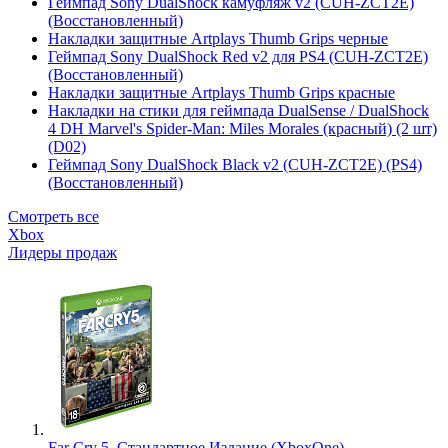
Геймпад Sony DualShock камуфляж v2 (CUH-ZCT2E)
(Восстановленный)
Накладки защитные Artplays Thumb Grips черные
Геймпад Sony DualShock Red v2 для PS4 (CUH-ZCT2E)
(Восстановленный)
Накладки защитные Artplays Thumb Grips красные
Накладки на стики для геймпада DualSense / DualShock
4 DH Marvel's Spider-Man: Miles Morales (красный) (2 шт)
(D02)
Геймпад Sony DualShock Black v2 (CUH-ZCT2E) (PS4)
(Восстановленный)
Смотреть все
Xbox
Лидеры продаж
Far Cry 5. Стандартное Издание (XboxOne)