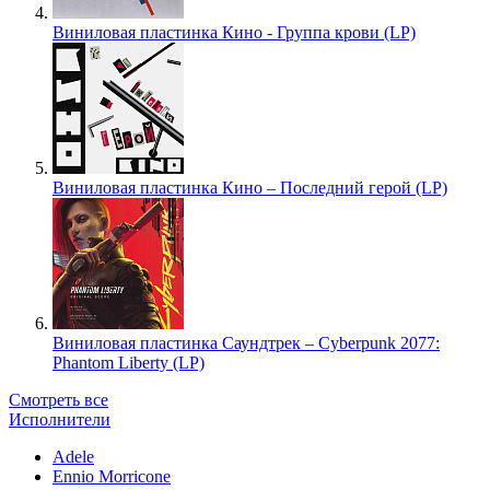
Виниловая пластинка Кино - Группа крови (LP)
Виниловая пластинка Кино – Последний герой (LP)
Виниловая пластинка Саундтрек – Cyberpunk 2077:
Phantom Liberty (LP)
Смотреть все
Исполнители
Adele
Ennio Morricone