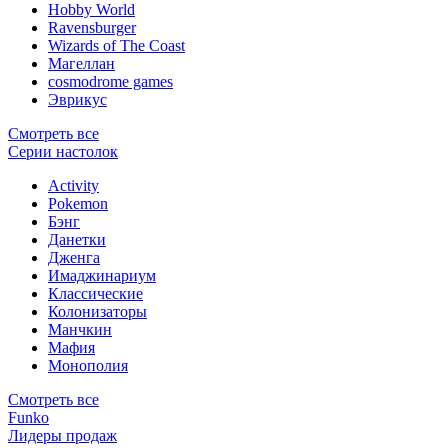
Hobby World
Ravensburger
Wizards of The Coast
Магеллан
сosmodrome games
Эврикус
Смотреть все
Серии настолок
Activity
Pokemon
Бэнг
Данетки
Дженга
Имаджинариум
Классические
Колонизаторы
Манчкин
Мафия
Монополия
Смотреть все
Funko
Лидеры продаж