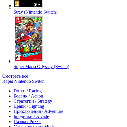
Stray (Nintendo Switch)
Super Mario Odyssey (Switch)
Смотреть все
Игры Nintendo Switch
Гонки / Racing
Боевик / Action
Стратегии / Strategy
Драки / Fighting
Приключения / Adventure
Бродилки / Arcade
Пазлы / Puzzle
Музыкальные / Music