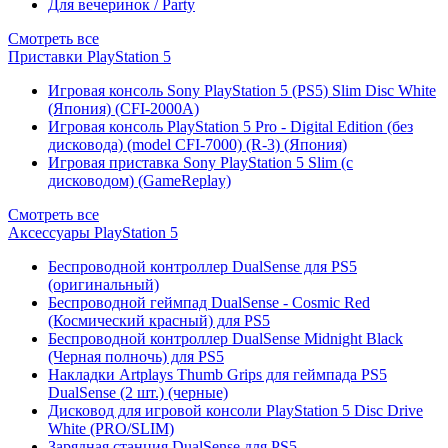
Для вечеринок / Party
Смотреть все
Приставки PlayStation 5
Игровая консоль Sony PlayStation 5 (PS5) Slim Disc White
(Япония) (CFI-2000A)
Игровая консоль PlayStation 5 Pro - Digital Edition (без
дисковода) (model CFI-7000) (R-3) (Япония)
Игровая приставка Sony PlayStation 5 Slim (с
дисководом) (GameReplay)
Смотреть все
Аксессуары PlayStation 5
Беспроводной контроллер DualSense для PS5
(оригинальный)
Беспроводной геймпад DualSense - Cosmic Red
(Космический красный) для PS5
Беспроводной контроллер DualSense Midnight Black
(Черная полночь) для PS5
Накладки Artplays Thumb Grips для геймпада PS5
DualSense (2 шт.) (черные)
Дисковод для игровой консоли PlayStation 5 Disc Drive
White (PRO/SLIM)
Зарядная станция DualSense для PS5