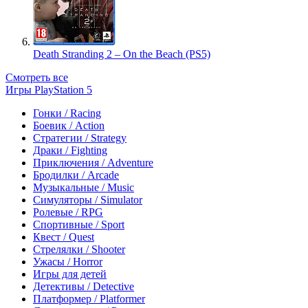
Death Stranding 2 – On the Beach (PS5)
Смотреть все
Игры PlayStation 5
Гонки / Racing
Боевик / Action
Стратегии / Strategy
Драки / Fighting
Приключения / Adventure
Бродилки / Arcade
Музыкальные / Music
Симуляторы / Simulator
Ролевые / RPG
Спортивные / Sport
Квест / Quest
Стрелялки / Shooter
Ужасы / Horror
Игры для детей
Детективы / Detective
Платформер / Platformer