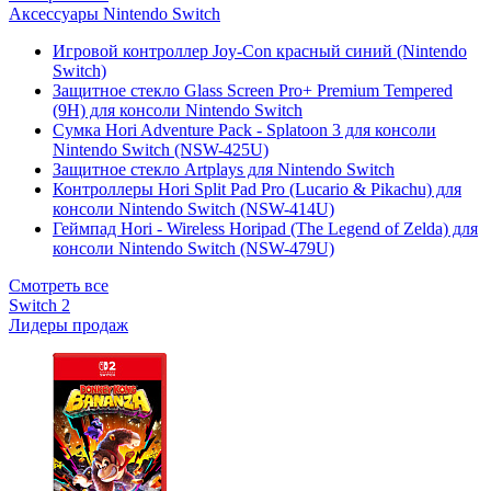
Аксессуары Nintendo Switch
Игровой контроллер Joy-Con красный синий (Nintendo
Switch)
Защитное стекло Glass Screen Pro+ Premium Tempered
(9H) для консоли Nintendo Switch
Сумка Hori Adventure Pack - Splatoon 3 для консоли
Nintendo Switch (NSW-425U)
Защитное стекло Artplays для Nintendo Switch
Контроллеры Hori Split Pad Pro (Lucario & Pikachu) для
консоли Nintendo Switch (NSW-414U)
Геймпад Hori - Wireless Horipad (The Legend of Zelda) для
консоли Nintendo Switch (NSW-479U)
Смотреть все
Switch 2
Лидеры продаж