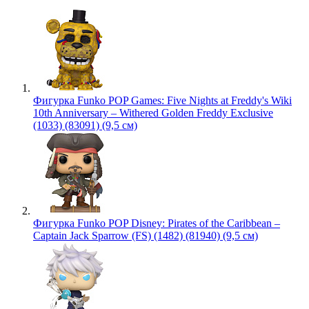
Фигурка Funko POP Games: Five Nights at Freddy's Wiki
10th Anniversary – Withered Golden Freddy Exclusive
(1033) (83091) (9,5 см)
Фигурка Funko POP Disney: Pirates of the Caribbean –
Captain Jack Sparrow (FS) (1482) (81940) (9,5 см)