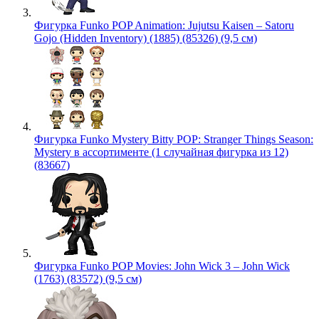
Фигурка Funko POP Animation: Jujutsu Kaisen – Satoru
Gojo (Hidden Inventory) (1885) (85326) (9,5 см)
Фигурка Funko Mystery Bitty POP: Stranger Things Season:
Mystery в ассортименте (1 случайная фигурка из 12)
(83667)
Фигурка Funko POP Movies: John Wick 3 – John Wick
(1763) (83572) (9,5 см)