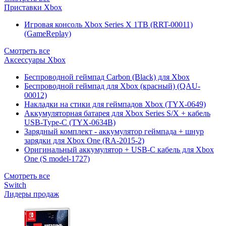
Приставки Xbox
Игровая консоль Xbox Series X 1TB (RRT-00011)
(GameReplay)
Смотреть все
Аксессуары Xbox
Беспроводной геймпад Carbon (Black) для Xbox
Беспроводной геймпад для Xbox (красный) (QAU-
00012)
Накладки на стики для геймпадов Xbox (TYX-0649)
Аккумуляторная батарея для Xbox Series S/X + кабель
USB-Type-C (TYX-0634B)
Зарядный комплект - аккумулятор геймпада + шнур
зарядки для Xbox One (RA-2015-2)
Оригинальный аккумулятор + USB-C кабель для Xbox
One (S model-1727)
Смотреть все
Switch
Лидеры продаж