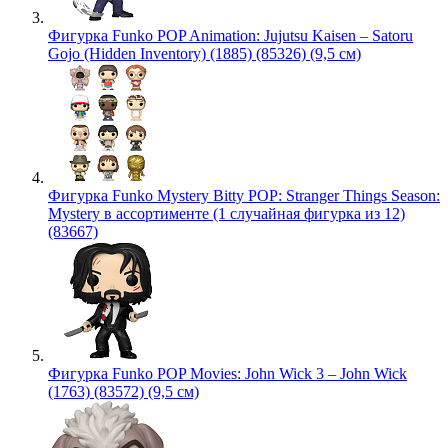
Фигурка Funko POP Animation: Jujutsu Kaisen – Satoru
Gojo (Hidden Inventory) (1885) (85326) (9,5 см)
Фигурка Funko Mystery Bitty POP: Stranger Things Season:
Mystery в ассортименте (1 случайная фигурка из 12)
(83667)
Фигурка Funko POP Movies: John Wick 3 – John Wick
(1763) (83572) (9,5 см)