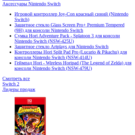
Аксессуары Nintendo Switch
Игровой контроллер Joy-Con красный синий (Nintendo
Switch)
Защитное стекло Glass Screen Pro+ Premium Tempered
(9H) для консоли Nintendo Switch
Сумка Hori Adventure Pack - Splatoon 3 для консоли
Nintendo Switch (NSW-425U)
Защитное стекло Artplays для Nintendo Switch
Контроллеры Hori Split Pad Pro (Lucario & Pikachu) для
консоли Nintendo Switch (NSW-414U)
Геймпад Hori - Wireless Horipad (The Legend of Zelda) для
консоли Nintendo Switch (NSW-479U)
Смотреть все
Switch 2
Лидеры продаж