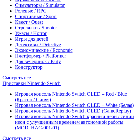
Симуляторы / Simulator
Ролевые / RPG
Спортивные / Sport
Квест / Quest
Стрелялки / Shooter
Ужасы / Horror
Игры для детей
Детективы / Detective
Экономические / Economic
Платформер / Platformer
Для вечеринок / Party
Конструктор
Смотреть все
Приставки Nintendo Switch
Игровая консоль Nintendo Switch OLED – Red / Blue
(Красно / Синяя)
Игровая консоль Nintendo Switch OLED – White (Белая)
Игровая консоль Nintendo Switch OLED (GameReplay)
Игровая консоль Nintendo Switch красный неон / синий
неон с улучшенным временем автономной работы
(MOD. HAC-001-01)
Смотреть все