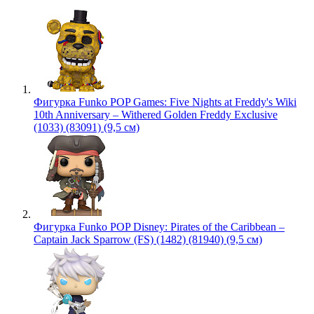
Фигурка Funko POP Games: Five Nights at Freddy's Wiki
10th Anniversary – Withered Golden Freddy Exclusive
(1033) (83091) (9,5 см)
Фигурка Funko POP Disney: Pirates of the Caribbean –
Captain Jack Sparrow (FS) (1482) (81940) (9,5 см)