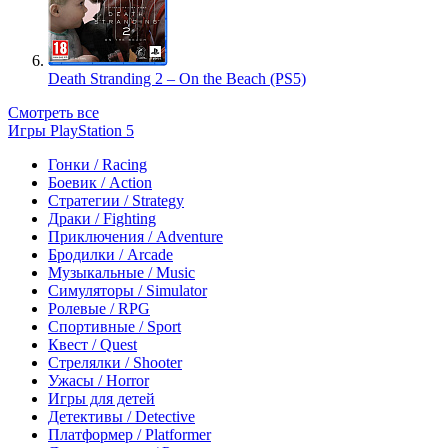
Death Stranding 2 – On the Beach (PS5)
Смотреть все
Игры PlayStation 5
Гонки / Racing
Боевик / Action
Стратегии / Strategy
Драки / Fighting
Приключения / Adventure
Бродилки / Arcade
Музыкальные / Music
Симуляторы / Simulator
Ролевые / RPG
Спортивные / Sport
Квест / Quest
Стрелялки / Shooter
Ужасы / Horror
Игры для детей
Детективы / Detective
Платформер / Platformer