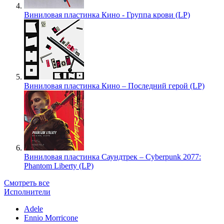
Виниловая пластинка Кино - Группа крови (LP)
Виниловая пластинка Кино – Последний герой (LP)
Виниловая пластинка Саундтрек – Cyberpunk 2077:
Phantom Liberty (LP)
Смотреть все
Исполнители
Adele
Ennio Morricone