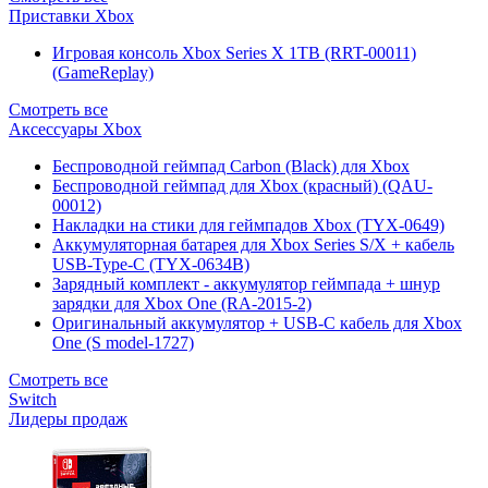
Приставки Xbox
Игровая консоль Xbox Series X 1TB (RRT-00011)
(GameReplay)
Смотреть все
Аксессуары Xbox
Беспроводной геймпад Carbon (Black) для Xbox
Беспроводной геймпад для Xbox (красный) (QAU-
00012)
Накладки на стики для геймпадов Xbox (TYX-0649)
Аккумуляторная батарея для Xbox Series S/X + кабель
USB-Type-C (TYX-0634B)
Зарядный комплект - аккумулятор геймпада + шнур
зарядки для Xbox One (RA-2015-2)
Оригинальный аккумулятор + USB-C кабель для Xbox
One (S model-1727)
Смотреть все
Switch
Лидеры продаж