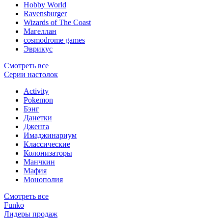
Hobby World
Ravensburger
Wizards of The Coast
Магеллан
сosmodrome games
Эврикус
Смотреть все
Серии настолок
Activity
Pokemon
Бэнг
Данетки
Дженга
Имаджинариум
Классические
Колонизаторы
Манчкин
Мафия
Монополия
Смотреть все
Funko
Лидеры продаж