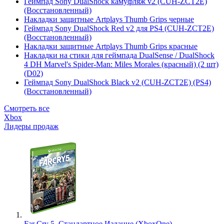
Геймпад Sony DualShock камуфляж v2 (CUH-ZCT2E)
(Восстановленный)
Накладки защитные Artplays Thumb Grips черные
Геймпад Sony DualShock Red v2 для PS4 (CUH-ZCT2E)
(Восстановленный)
Накладки защитные Artplays Thumb Grips красные
Накладки на стики для геймпада DualSense / DualShock
4 DH Marvel's Spider-Man: Miles Morales (красный) (2 шт)
(D02)
Геймпад Sony DualShock Black v2 (CUH-ZCT2E) (PS4)
(Восстановленный)
Смотреть все
Xbox
Лидеры продаж
Far Cry 5. Стандартное Издание (XboxOne)