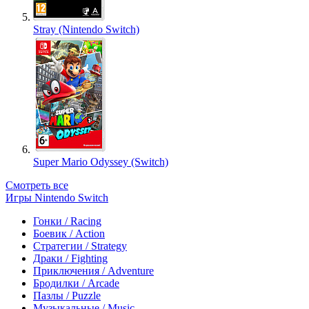
Stray (Nintendo Switch)
Super Mario Odyssey (Switch)
Смотреть все
Игры Nintendo Switch
Гонки / Racing
Боевик / Action
Стратегии / Strategy
Драки / Fighting
Приключения / Adventure
Бродилки / Arcade
Пазлы / Puzzle
Музыкальные / Music