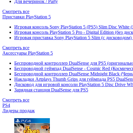
Для вечеринок / Party
Смотреть все
Приставки PlayStation 5
Игровая консоль Sony PlayStation 5 (PS5) Slim Disc White
Игровая консоль PlayStation 5 Pro - Digital Edition (без ди
Игровая приставка Sony PlayStation 5 Slim (с дисководом)
Смотреть все
Аксессуары PlayStation 5
Беспроводной контроллер DualSense для PS5 (оригиналь
Беспроводной геймпад DualSense - Cosmic Red (Космичес
Беспроводной контроллер DualSense Midnight Black (Черн
Накладки Artplays Thumb Grips для геймпада PS5 DualSens
Дисковод для игровой консоли PlayStation 5 Disc Drive W
Зарядная станция DualSense для PS5
Смотреть все
PS4
Лидеры продаж