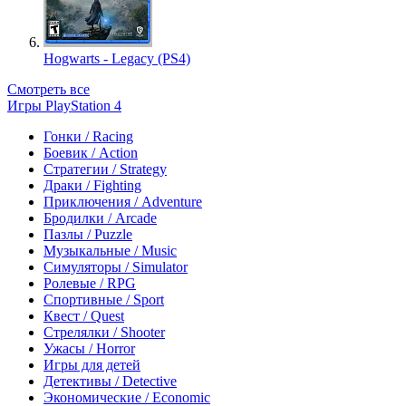
Hogwarts - Legacy (PS4)
Смотреть все
Игры PlayStation 4
Гонки / Racing
Боевик / Action
Стратегии / Strategy
Драки / Fighting
Приключения / Adventure
Бродилки / Arcade
Пазлы / Puzzle
Музыкальные / Music
Симуляторы / Simulator
Ролевые / RPG
Спортивные / Sport
Квест / Quest
Стрелялки / Shooter
Ужасы / Horror
Игры для детей
Детективы / Detective
Экономические / Economic