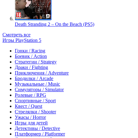
Death Stranding 2 – On the Beach (PS5)
Смотреть все
Игры PlayStation 5
Гонки / Racing
Боевик / Action
Стратегии / Strategy
Драки / Fighting
Приключения / Adventure
Бродилки / Arcade
Музыкальные / Music
Симуляторы / Simulator
Ролевые / RPG
Спортивные / Sport
Квест / Quest
Стрелялки / Shooter
Ужасы / Horror
Игры для детей
Детективы / Detective
Платформер / Platformer