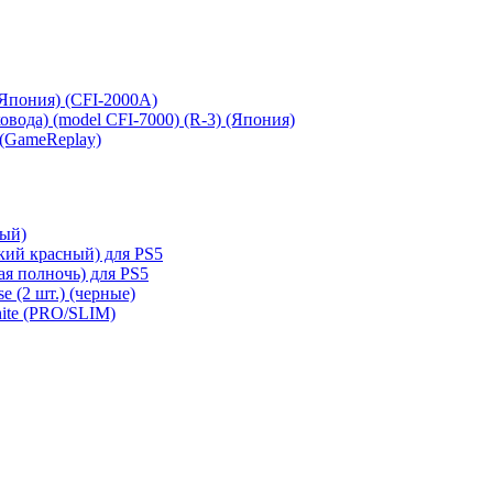
 (Япония) (CFI-2000A)
сковода) (model CFI-7000) (R-3) (Япония)
 (GameReplay)
ный)
кий красный) для PS5
ая полночь) для PS5
e (2 шт.) (черные)
hite (PRO/SLIM)