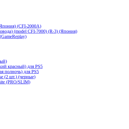
 (Япония) (CFI-2000A)
сковода) (model CFI-7000) (R-3) (Япония)
 (GameReplay)
ный)
кий красный) для PS5
ая полночь) для PS5
e (2 шт.) (черные)
hite (PRO/SLIM)