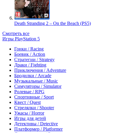
Death Stranding 2 – On the Beach (PS5)
Смотреть все
Игры PlayStation 5
Гонки / Racing
Боевик / Action
Стратегии / Strategy
Драки / Fighting
Приключения / Adventure
Бродилки / Arcade
Музыкальные / Music
Симуляторы / Simulator
Ролевые / RPG
Спортивные / Sport
Квест / Quest
Стрелялки / Shooter
Ужасы / Horror
Игры для детей
Детективы / Detective
Платформер / Platformer