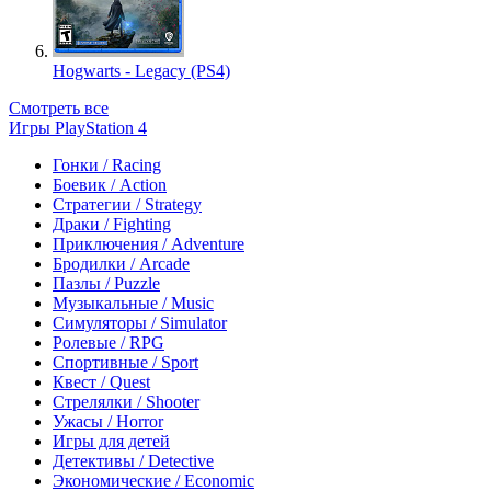
Hogwarts - Legacy (PS4)
Смотреть все
Игры PlayStation 4
Гонки / Racing
Боевик / Action
Стратегии / Strategy
Драки / Fighting
Приключения / Adventure
Бродилки / Arcade
Пазлы / Puzzle
Музыкальные / Music
Симуляторы / Simulator
Ролевые / RPG
Спортивные / Sport
Квест / Quest
Стрелялки / Shooter
Ужасы / Horror
Игры для детей
Детективы / Detective
Экономические / Economic