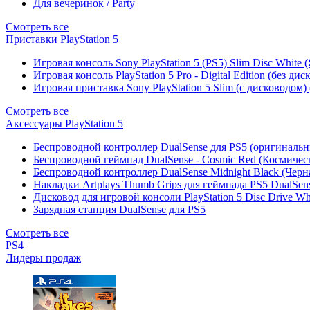
Для вечеринок / Party
Смотреть все
Приставки PlayStation 5
Игровая консоль Sony PlayStation 5 (PS5) Slim Disc White
Игровая консоль PlayStation 5 Pro - Digital Edition (без ди
Игровая приставка Sony PlayStation 5 Slim (с дисководом)
Смотреть все
Аксессуары PlayStation 5
Беспроводной контроллер DualSense для PS5 (оригиналь
Беспроводной геймпад DualSense - Cosmic Red (Космичес
Беспроводной контроллер DualSense Midnight Black (Черн
Накладки Artplays Thumb Grips для геймпада PS5 DualSens
Дисковод для игровой консоли PlayStation 5 Disc Drive W
Зарядная станция DualSense для PS5
Смотреть все
PS4
Лидеры продаж