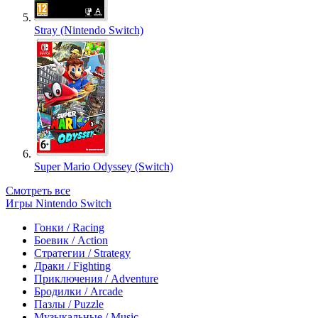
Stray (Nintendo Switch)
Super Mario Odyssey (Switch)
Смотреть все
Игры Nintendo Switch
Гонки / Racing
Боевик / Action
Стратегии / Strategy
Драки / Fighting
Приключения / Adventure
Бродилки / Arcade
Пазлы / Puzzle
Музыкальные / Music