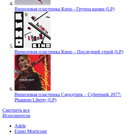
Виниловая пластинка Кино - Группа крови (LP)
Виниловая пластинка Кино – Последний герой (LP)
Виниловая пластинка Саундтрек – Cyberpunk 2077:
Phantom Liberty (LP)
Смотреть все
Исполнители
Adele
Ennio Morricone