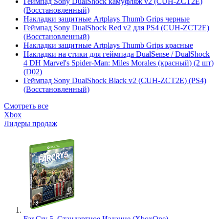
Геймпад Sony DualShock камуфляж v2 (CUH-ZCT2E)
(Восстановленный)
Накладки защитные Artplays Thumb Grips черные
Геймпад Sony DualShock Red v2 для PS4 (CUH-ZCT2E)
(Восстановленный)
Накладки защитные Artplays Thumb Grips красные
Накладки на стики для геймпада DualSense / DualShock
4 DH Marvel's Spider-Man: Miles Morales (красный) (2 шт)
(D02)
Геймпад Sony DualShock Black v2 (CUH-ZCT2E) (PS4)
(Восстановленный)
Смотреть все
Xbox
Лидеры продаж
Far Cry 5. Стандартное Издание (XboxOne)