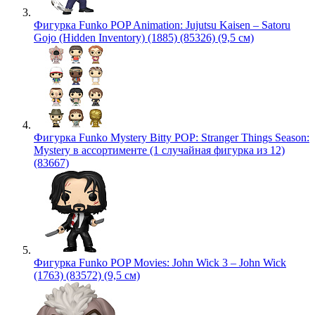
Фигурка Funko POP Animation: Jujutsu Kaisen – Satoru
Gojo (Hidden Inventory) (1885) (85326) (9,5 см)
Фигурка Funko Mystery Bitty POP: Stranger Things Season:
Mystery в ассортименте (1 случайная фигурка из 12)
(83667)
Фигурка Funko POP Movies: John Wick 3 – John Wick
(1763) (83572) (9,5 см)