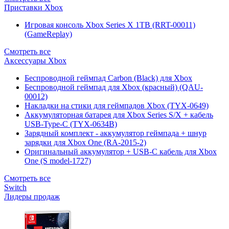
Приставки Xbox
Игровая консоль Xbox Series X 1TB (RRT-00011)
(GameReplay)
Смотреть все
Аксессуары Xbox
Беспроводной геймпад Carbon (Black) для Xbox
Беспроводной геймпад для Xbox (красный) (QAU-
00012)
Накладки на стики для геймпадов Xbox (TYX-0649)
Аккумуляторная батарея для Xbox Series S/X + кабель
USB-Type-C (TYX-0634B)
Зарядный комплект - аккумулятор геймпада + шнур
зарядки для Xbox One (RA-2015-2)
Оригинальный аккумулятор + USB-C кабель для Xbox
One (S model-1727)
Смотреть все
Switch
Лидеры продаж