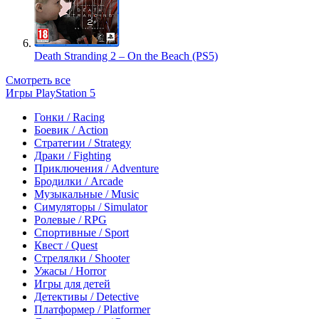
Death Stranding 2 – On the Beach (PS5)
Смотреть все
Игры PlayStation 5
Гонки / Racing
Боевик / Action
Стратегии / Strategy
Драки / Fighting
Приключения / Adventure
Бродилки / Arcade
Музыкальные / Music
Симуляторы / Simulator
Ролевые / RPG
Спортивные / Sport
Квест / Quest
Стрелялки / Shooter
Ужасы / Horror
Игры для детей
Детективы / Detective
Платформер / Platformer