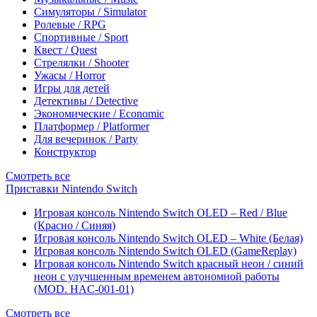
Симуляторы / Simulator
Ролевые / RPG
Спортивные / Sport
Квест / Quest
Стрелялки / Shooter
Ужасы / Horror
Игры для детей
Детективы / Detective
Экономические / Economic
Платформер / Platformer
Для вечеринок / Party
Конструктор
Смотреть все
Приставки Nintendo Switch
Игровая консоль Nintendo Switch OLED – Red / Blue
(Красно / Синяя)
Игровая консоль Nintendo Switch OLED – White (Белая)
Игровая консоль Nintendo Switch OLED (GameReplay)
Игровая консоль Nintendo Switch красный неон / синий
неон с улучшенным временем автономной работы
(MOD. HAC-001-01)
Смотреть все