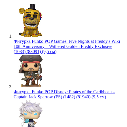
Фигурка Funko POP Games: Five Nights at Freddy's Wiki
10th Anniversary – Withered Golden Freddy Exclusive
(1033) (83091) (9,5 см)
Фигурка Funko POP Disney: Pirates of the Caribbean –
Captain Jack Sparrow (FS) (1482) (81940) (9,5 см)