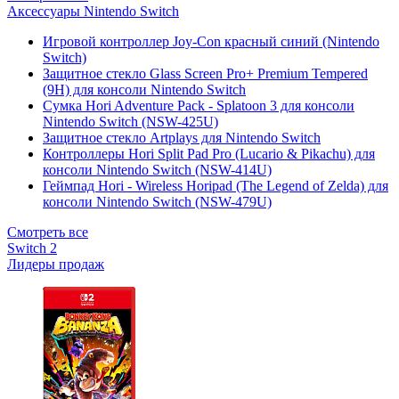
Аксессуары Nintendo Switch
Игровой контроллер Joy-Con красный синий (Nintendo
Switch)
Защитное стекло Glass Screen Pro+ Premium Tempered
(9H) для консоли Nintendo Switch
Сумка Hori Adventure Pack - Splatoon 3 для консоли
Nintendo Switch (NSW-425U)
Защитное стекло Artplays для Nintendo Switch
Контроллеры Hori Split Pad Pro (Lucario & Pikachu) для
консоли Nintendo Switch (NSW-414U)
Геймпад Hori - Wireless Horipad (The Legend of Zelda) для
консоли Nintendo Switch (NSW-479U)
Смотреть все
Switch 2
Лидеры продаж