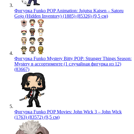
Фигурка Funko POP Animation: Jujutsu Kaisen – Satoru
Gojo (Hidden Inventory) (1885) (85326) (9,5 см)
Фигурка Funko Mystery Bitty POP: Stranger Things Season:
Mystery в ассортименте (1 случайная фигурка из 12)
(83667)
Фигурка Funko POP Movies: John Wick 3 – John Wick
(1763) (83572) (9,5 см)