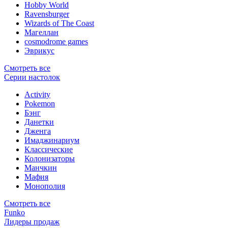
Hobby World
Ravensburger
Wizards of The Coast
Магеллан
сosmodrome games
Эврикус
Смотреть все
Серии настолок
Activity
Pokemon
Бэнг
Данетки
Дженга
Имаджинариум
Классические
Колонизаторы
Манчкин
Мафия
Монополия
Смотреть все
Funko
Лидеры продаж