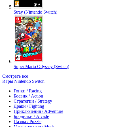
Stray (Nintendo Switch)
Super Mario Odyssey (Switch)
Смотреть все
Игры Nintendo Switch
Гонки / Racing
Боевик / Action
Стратегии / Strategy
Драки / Fighting
Приключения / Adventure
Бродилки / Arcade
Пазлы / Puzzle
Музыкальные / Music