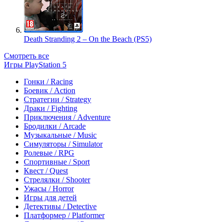
Death Stranding 2 – On the Beach (PS5)
Смотреть все
Игры PlayStation 5
Гонки / Racing
Боевик / Action
Стратегии / Strategy
Драки / Fighting
Приключения / Adventure
Бродилки / Arcade
Музыкальные / Music
Симуляторы / Simulator
Ролевые / RPG
Спортивные / Sport
Квест / Quest
Стрелялки / Shooter
Ужасы / Horror
Игры для детей
Детективы / Detective
Платформер / Platformer