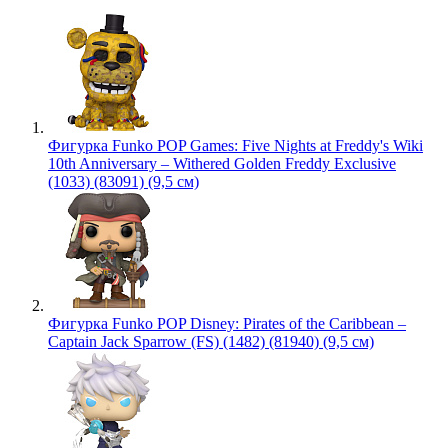
Фигурка Funko POP Games: Five Nights at Freddy's Wiki
10th Anniversary – Withered Golden Freddy Exclusive
(1033) (83091) (9,5 см)
Фигурка Funko POP Disney: Pirates of the Caribbean –
Captain Jack Sparrow (FS) (1482) (81940) (9,5 см)