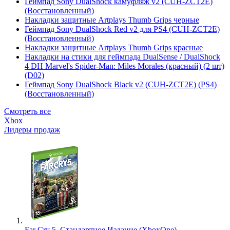
Геймпад Sony DualShock камуфляж v2 (CUH-ZCT2E)
(Восстановленный)
Накладки защитные Artplays Thumb Grips черные
Геймпад Sony DualShock Red v2 для PS4 (CUH-ZCT2E)
(Восстановленный)
Накладки защитные Artplays Thumb Grips красные
Накладки на стики для геймпада DualSense / DualShock
4 DH Marvel's Spider-Man: Miles Morales (красный) (2 шт)
(D02)
Геймпад Sony DualShock Black v2 (CUH-ZCT2E) (PS4)
(Восстановленный)
Смотреть все
Xbox
Лидеры продаж
Far Cry 5. Стандартное Издание (XboxOne)