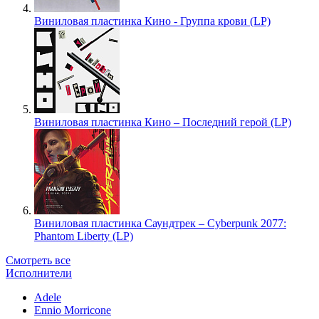
Виниловая пластинка Кино - Группа крови (LP)
Виниловая пластинка Кино – Последний герой (LP)
Виниловая пластинка Саундтрек – Cyberpunk 2077:
Phantom Liberty (LP)
Смотреть все
Исполнители
Adele
Ennio Morricone