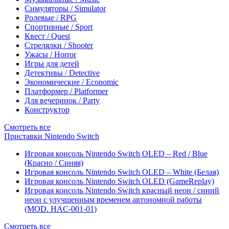
Симуляторы / Simulator
Ролевые / RPG
Спортивные / Sport
Квест / Quest
Стрелялки / Shooter
Ужасы / Horror
Игры для детей
Детективы / Detective
Экономические / Economic
Платформер / Platformer
Для вечеринок / Party
Конструктор
Смотреть все
Приставки Nintendo Switch
Игровая консоль Nintendo Switch OLED – Red / Blue
(Красно / Синяя)
Игровая консоль Nintendo Switch OLED – White (Белая)
Игровая консоль Nintendo Switch OLED (GameReplay)
Игровая консоль Nintendo Switch красный неон / синий
неон с улучшенным временем автономной работы
(MOD. HAC-001-01)
Смотреть все