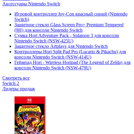
Аксессуары Nintendo Switch
Игровой контроллер Joy-Con красный синий (Nintendo
Switch)
Защитное стекло Glass Screen Pro+ Premium Tempered
(9H) для консоли Nintendo Switch
Сумка Hori Adventure Pack - Splatoon 3 для консоли
Nintendo Switch (NSW-425U)
Защитное стекло Artplays для Nintendo Switch
Контроллеры Hori Split Pad Pro (Lucario & Pikachu) для
консоли Nintendo Switch (NSW-414U)
Геймпад Hori - Wireless Horipad (The Legend of Zelda) для
консоли Nintendo Switch (NSW-479U)
Смотреть все
Switch 2
Лидеры продаж