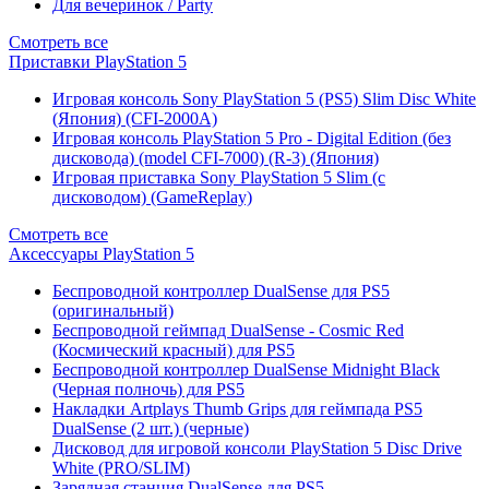
Для вечеринок / Party
Смотреть все
Приставки PlayStation 5
Игровая консоль Sony PlayStation 5 (PS5) Slim Disc White
(Япония) (CFI-2000A)
Игровая консоль PlayStation 5 Pro - Digital Edition (без
дисковода) (model CFI-7000) (R-3) (Япония)
Игровая приставка Sony PlayStation 5 Slim (с
дисководом) (GameReplay)
Смотреть все
Аксессуары PlayStation 5
Беспроводной контроллер DualSense для PS5
(оригинальный)
Беспроводной геймпад DualSense - Cosmic Red
(Космический красный) для PS5
Беспроводной контроллер DualSense Midnight Black
(Черная полночь) для PS5
Накладки Artplays Thumb Grips для геймпада PS5
DualSense (2 шт.) (черные)
Дисковод для игровой консоли PlayStation 5 Disc Drive
White (PRO/SLIM)
Зарядная станция DualSense для PS5