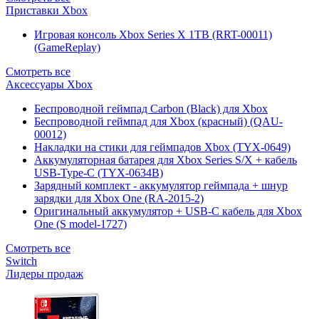
Приставки Xbox
Игровая консоль Xbox Series X 1TB (RRT-00011)
(GameReplay)
Смотреть все
Аксессуары Xbox
Беспроводной геймпад Carbon (Black) для Xbox
Беспроводной геймпад для Xbox (красный) (QAU-
00012)
Накладки на стики для геймпадов Xbox (TYX-0649)
Аккумуляторная батарея для Xbox Series S/X + кабель
USB-Type-C (TYX-0634B)
Зарядный комплект - аккумулятор геймпада + шнур
зарядки для Xbox One (RA-2015-2)
Оригинальный аккумулятор + USB-C кабель для Xbox
One (S model-1727)
Смотреть все
Switch
Лидеры продаж