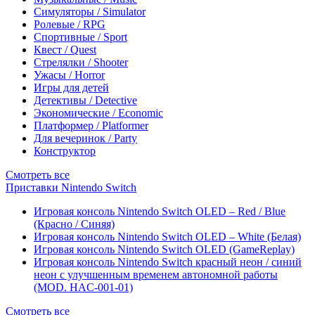
Симуляторы / Simulator
Ролевые / RPG
Спортивные / Sport
Квест / Quest
Стрелялки / Shooter
Ужасы / Horror
Игры для детей
Детективы / Detective
Экономические / Economic
Платформер / Platformer
Для вечеринок / Party
Конструктор
Смотреть все
Приставки Nintendo Switch
Игровая консоль Nintendo Switch OLED – Red / Blue
(Красно / Синяя)
Игровая консоль Nintendo Switch OLED – White (Белая)
Игровая консоль Nintendo Switch OLED (GameReplay)
Игровая консоль Nintendo Switch красный неон / синий
неон с улучшенным временем автономной работы
(MOD. HAC-001-01)
Смотреть все