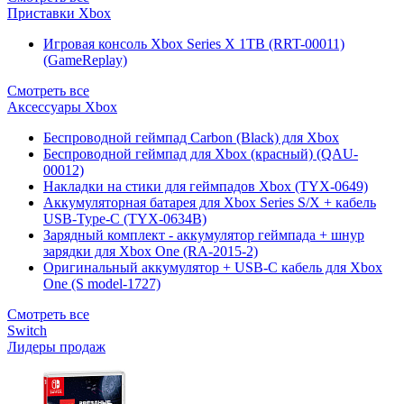
Приставки Xbox
Игровая консоль Xbox Series X 1TB (RRT-00011)
(GameReplay)
Смотреть все
Аксессуары Xbox
Беспроводной геймпад Carbon (Black) для Xbox
Беспроводной геймпад для Xbox (красный) (QAU-
00012)
Накладки на стики для геймпадов Xbox (TYX-0649)
Аккумуляторная батарея для Xbox Series S/X + кабель
USB-Type-C (TYX-0634B)
Зарядный комплект - аккумулятор геймпада + шнур
зарядки для Xbox One (RA-2015-2)
Оригинальный аккумулятор + USB-C кабель для Xbox
One (S model-1727)
Смотреть все
Switch
Лидеры продаж