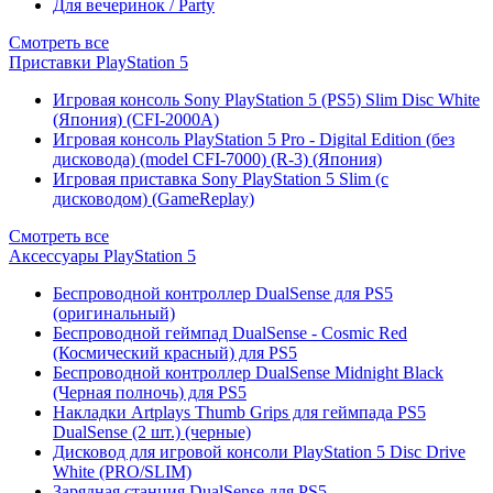
Для вечеринок / Party
Смотреть все
Приставки PlayStation 5
Игровая консоль Sony PlayStation 5 (PS5) Slim Disc White
(Япония) (CFI-2000A)
Игровая консоль PlayStation 5 Pro - Digital Edition (без
дисковода) (model CFI-7000) (R-3) (Япония)
Игровая приставка Sony PlayStation 5 Slim (с
дисководом) (GameReplay)
Смотреть все
Аксессуары PlayStation 5
Беспроводной контроллер DualSense для PS5
(оригинальный)
Беспроводной геймпад DualSense - Cosmic Red
(Космический красный) для PS5
Беспроводной контроллер DualSense Midnight Black
(Черная полночь) для PS5
Накладки Artplays Thumb Grips для геймпада PS5
DualSense (2 шт.) (черные)
Дисковод для игровой консоли PlayStation 5 Disc Drive
White (PRO/SLIM)
Зарядная станция DualSense для PS5