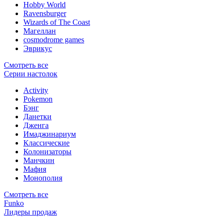
Hobby World
Ravensburger
Wizards of The Coast
Магеллан
сosmodrome games
Эврикус
Смотреть все
Серии настолок
Activity
Pokemon
Бэнг
Данетки
Дженга
Имаджинариум
Классические
Колонизаторы
Манчкин
Мафия
Монополия
Смотреть все
Funko
Лидеры продаж