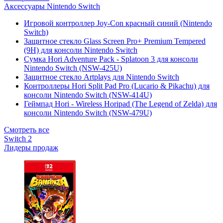
Аксессуары Nintendo Switch
Игровой контроллер Joy-Con красный синий (Nintendo
Switch)
Защитное стекло Glass Screen Pro+ Premium Tempered
(9H) для консоли Nintendo Switch
Сумка Hori Adventure Pack - Splatoon 3 для консоли
Nintendo Switch (NSW-425U)
Защитное стекло Artplays для Nintendo Switch
Контроллеры Hori Split Pad Pro (Lucario & Pikachu) для
консоли Nintendo Switch (NSW-414U)
Геймпад Hori - Wireless Horipad (The Legend of Zelda) для
консоли Nintendo Switch (NSW-479U)
Смотреть все
Switch 2
Лидеры продаж