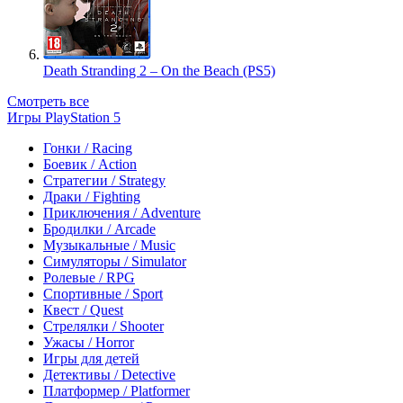
Death Stranding 2 – On the Beach (PS5)
Смотреть все
Игры PlayStation 5
Гонки / Racing
Боевик / Action
Стратегии / Strategy
Драки / Fighting
Приключения / Adventure
Бродилки / Arcade
Музыкальные / Music
Симуляторы / Simulator
Ролевые / RPG
Спортивные / Sport
Квест / Quest
Стрелялки / Shooter
Ужасы / Horror
Игры для детей
Детективы / Detective
Платформер / Platformer