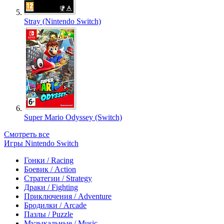
Stray (Nintendo Switch)
Super Mario Odyssey (Switch)
Смотреть все
Игры Nintendo Switch
Гонки / Racing
Боевик / Action
Стратегии / Strategy
Драки / Fighting
Приключения / Adventure
Бродилки / Arcade
Пазлы / Puzzle
Музыкальные / Music