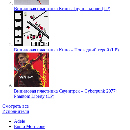
Виниловая пластинка Кино - Группа крови (LP)
Виниловая пластинка Кино – Последний герой (LP)
Виниловая пластинка Саундтрек – Cyberpunk 2077:
Phantom Liberty (LP)
Смотреть все
Исполнители
Adele
Ennio Morricone