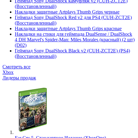
Геймпад Sony DualShock камуфляж v2 (CUH-ZCT2E)
(Восстановленный)
Накладки защитные Artplays Thumb Grips черные
Геймпад Sony DualShock Red v2 для PS4 (CUH-ZCT2E)
(Восстановленный)
Накладки защитные Artplays Thumb Grips красные
Накладки на стики для геймпада DualSense / DualShock
4 DH Marvel's Spider-Man: Miles Morales (красный) (2 шт)
(D02)
Геймпад Sony DualShock Black v2 (CUH-ZCT2E) (PS4)
(Восстановленный)
Смотреть все
Xbox
Лидеры продаж
Far Cry 5. Стандартное Издание (XboxOne)