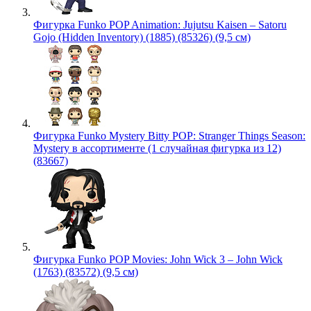
Фигурка Funko POP Animation: Jujutsu Kaisen – Satoru
Gojo (Hidden Inventory) (1885) (85326) (9,5 см)
Фигурка Funko Mystery Bitty POP: Stranger Things Season:
Mystery в ассортименте (1 случайная фигурка из 12)
(83667)
Фигурка Funko POP Movies: John Wick 3 – John Wick
(1763) (83572) (9,5 см)