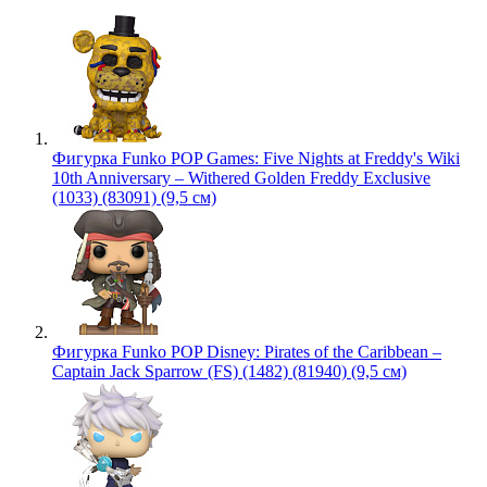
Фигурка Funko POP Games: Five Nights at Freddy's Wiki
10th Anniversary – Withered Golden Freddy Exclusive
(1033) (83091) (9,5 см)
Фигурка Funko POP Disney: Pirates of the Caribbean –
Captain Jack Sparrow (FS) (1482) (81940) (9,5 см)