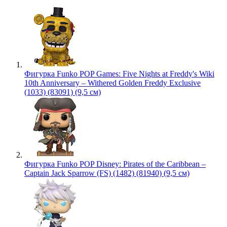
Фигурка Funko POP Games: Five Nights at Freddy's Wiki
10th Anniversary – Withered Golden Freddy Exclusive
(1033) (83091) (9,5 см)
Фигурка Funko POP Disney: Pirates of the Caribbean –
Captain Jack Sparrow (FS) (1482) (81940) (9,5 см)