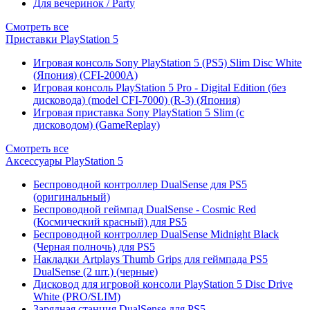
Для вечеринок / Party
Смотреть все
Приставки PlayStation 5
Игровая консоль Sony PlayStation 5 (PS5) Slim Disc White
(Япония) (CFI-2000A)
Игровая консоль PlayStation 5 Pro - Digital Edition (без
дисковода) (model CFI-7000) (R-3) (Япония)
Игровая приставка Sony PlayStation 5 Slim (с
дисководом) (GameReplay)
Смотреть все
Аксессуары PlayStation 5
Беспроводной контроллер DualSense для PS5
(оригинальный)
Беспроводной геймпад DualSense - Cosmic Red
(Космический красный) для PS5
Беспроводной контроллер DualSense Midnight Black
(Черная полночь) для PS5
Накладки Artplays Thumb Grips для геймпада PS5
DualSense (2 шт.) (черные)
Дисковод для игровой консоли PlayStation 5 Disc Drive
White (PRO/SLIM)
Зарядная станция DualSense для PS5