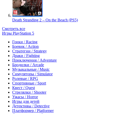
Death Stranding 2 – On the Beach (PS5)
Смотреть все
Игры PlayStation 5
Гонки / Racing
Боевик / Action
Стратегии / Strategy
Драки / Fighting
Приключения / Adventure
Бродилки / Arcade
Музыкальные / Music
Симуляторы / Simulator
Ролевые / RPG
Спортивные / Sport
Квест / Quest
Стрелялки / Shooter
Ужасы / Horror
Игры для детей
Детективы / Detective
Платформер / Platformer