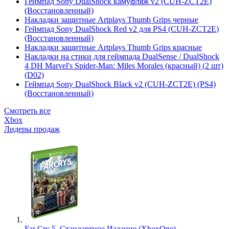
Геймпад Sony DualShock камуфляж v2 (CUH-ZCT2E)
(Восстановленный)
Накладки защитные Artplays Thumb Grips черные
Геймпад Sony DualShock Red v2 для PS4 (CUH-ZCT2E)
(Восстановленный)
Накладки защитные Artplays Thumb Grips красные
Накладки на стики для геймпада DualSense / DualShock
4 DH Marvel's Spider-Man: Miles Morales (красный) (2 шт)
(D02)
Геймпад Sony DualShock Black v2 (CUH-ZCT2E) (PS4)
(Восстановленный)
Смотреть все
Xbox
Лидеры продаж
Far Cry 5. Стандартное Издание (XboxOne)