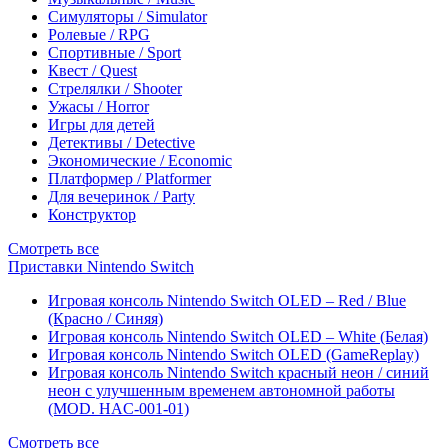
Симуляторы / Simulator
Ролевые / RPG
Спортивные / Sport
Квест / Quest
Стрелялки / Shooter
Ужасы / Horror
Игры для детей
Детективы / Detective
Экономические / Economic
Платформер / Platformer
Для вечеринок / Party
Конструктор
Смотреть все
Приставки Nintendo Switch
Игровая консоль Nintendo Switch OLED – Red / Blue
(Красно / Синяя)
Игровая консоль Nintendo Switch OLED – White (Белая)
Игровая консоль Nintendo Switch OLED (GameReplay)
Игровая консоль Nintendo Switch красный неон / синий
неон с улучшенным временем автономной работы
(MOD. HAC-001-01)
Смотреть все