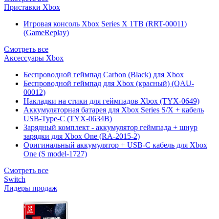
Приставки Xbox
Игровая консоль Xbox Series X 1TB (RRT-00011)
(GameReplay)
Смотреть все
Аксессуары Xbox
Беспроводной геймпад Carbon (Black) для Xbox
Беспроводной геймпад для Xbox (красный) (QAU-
00012)
Накладки на стики для геймпадов Xbox (TYX-0649)
Аккумуляторная батарея для Xbox Series S/X + кабель
USB-Type-C (TYX-0634B)
Зарядный комплект - аккумулятор геймпада + шнур
зарядки для Xbox One (RA-2015-2)
Оригинальный аккумулятор + USB-C кабель для Xbox
One (S model-1727)
Смотреть все
Switch
Лидеры продаж