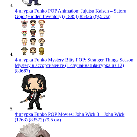
Фигурка Funko POP Animation: Jujutsu Kaisen – Satoru
Gojo (Hidden Inventory) (1885) (85326) (9,5 см)
Фигурка Funko Mystery Bitty POP: Stranger Things Season:
Mystery в ассортименте (1 случайная фигурка из 12)
(83667)
Фигурка Funko POP Movies: John Wick 3 – John Wick
(1763) (83572) (9,5 см)