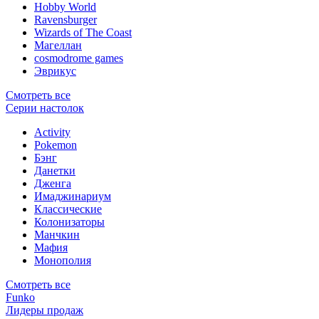
Hobby World
Ravensburger
Wizards of The Coast
Магеллан
сosmodrome games
Эврикус
Смотреть все
Серии настолок
Activity
Pokemon
Бэнг
Данетки
Дженга
Имаджинариум
Классические
Колонизаторы
Манчкин
Мафия
Монополия
Смотреть все
Funko
Лидеры продаж