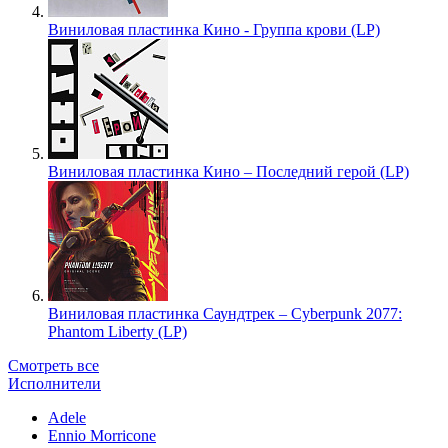
Виниловая пластинка Кино - Группа крови (LP)
Виниловая пластинка Кино – Последний герой (LP)
Виниловая пластинка Саундтрек – Cyberpunk 2077:
Phantom Liberty (LP)
Смотреть все
Исполнители
Adele
Ennio Morricone