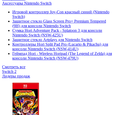
Аксессуары Nintendo Switch
Игровой контроллер Joy-Con красный синий (Nintendo
Switch)
Защитное стекло Glass Screen Pro+ Premium Tempered
(9H) для консоли Nintendo Switch
Сумка Hori Adventure Pack - Splatoon 3 для консоли
Nintendo Switch (NSW-425U)
Защитное стекло Artplays для Nintendo Switch
Контроллеры Hori Split Pad Pro (Lucario & Pikachu) для
консоли Nintendo Switch (NSW-414U)
Геймпад Hori - Wireless Horipad (The Legend of Zelda) для
консоли Nintendo Switch (NSW-479U)
Смотреть все
Switch 2
Лидеры продаж