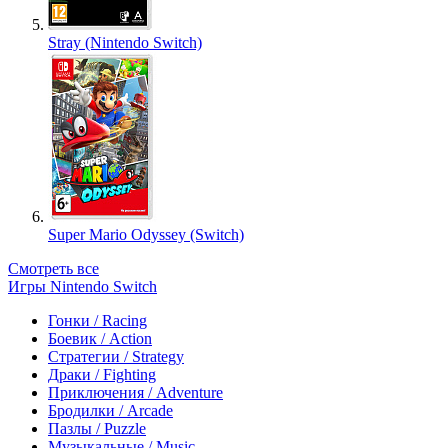
Stray (Nintendo Switch)
Super Mario Odyssey (Switch)
Смотреть все
Игры Nintendo Switch
Гонки / Racing
Боевик / Action
Стратегии / Strategy
Драки / Fighting
Приключения / Adventure
Бродилки / Arcade
Пазлы / Puzzle
Музыкальные / Music