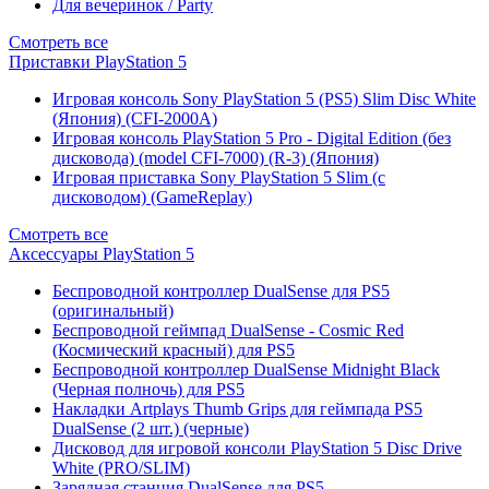
Для вечеринок / Party
Смотреть все
Приставки PlayStation 5
Игровая консоль Sony PlayStation 5 (PS5) Slim Disc White
(Япония) (CFI-2000A)
Игровая консоль PlayStation 5 Pro - Digital Edition (без
дисковода) (model CFI-7000) (R-3) (Япония)
Игровая приставка Sony PlayStation 5 Slim (с
дисководом) (GameReplay)
Смотреть все
Аксессуары PlayStation 5
Беспроводной контроллер DualSense для PS5
(оригинальный)
Беспроводной геймпад DualSense - Cosmic Red
(Космический красный) для PS5
Беспроводной контроллер DualSense Midnight Black
(Черная полночь) для PS5
Накладки Artplays Thumb Grips для геймпада PS5
DualSense (2 шт.) (черные)
Дисковод для игровой консоли PlayStation 5 Disc Drive
White (PRO/SLIM)
Зарядная станция DualSense для PS5