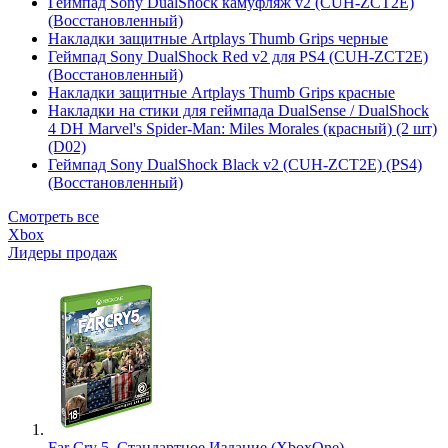
Геймпад Sony DualShock камуфляж v2 (CUH-ZCT2E)
(Восстановленный)
Накладки защитные Artplays Thumb Grips черные
Геймпад Sony DualShock Red v2 для PS4 (CUH-ZCT2E)
(Восстановленный)
Накладки защитные Artplays Thumb Grips красные
Накладки на стики для геймпада DualSense / DualShock
4 DH Marvel's Spider-Man: Miles Morales (красный) (2 шт)
(D02)
Геймпад Sony DualShock Black v2 (CUH-ZCT2E) (PS4)
(Восстановленный)
Смотреть все
Xbox
Лидеры продаж
Far Cry 5. Стандартное Издание (XboxOne)