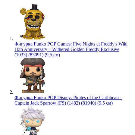
Фигурка Funko POP Games: Five Nights at Freddy's Wiki
10th Anniversary – Withered Golden Freddy Exclusive
(1033) (83091) (9,5 см)
Фигурка Funko POP Disney: Pirates of the Caribbean –
Captain Jack Sparrow (FS) (1482) (81940) (9,5 см)