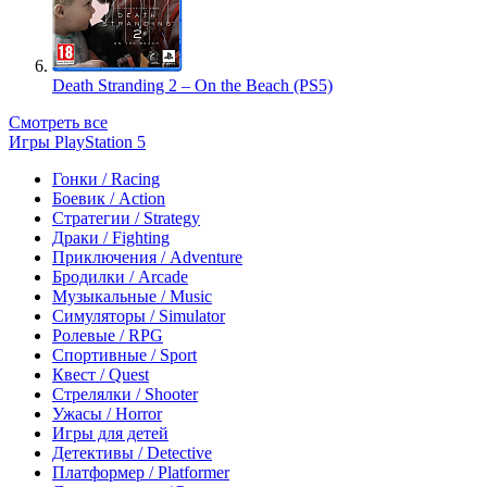
Death Stranding 2 – On the Beach (PS5)
Смотреть все
Игры PlayStation 5
Гонки / Racing
Боевик / Action
Стратегии / Strategy
Драки / Fighting
Приключения / Adventure
Бродилки / Arcade
Музыкальные / Music
Симуляторы / Simulator
Ролевые / RPG
Спортивные / Sport
Квест / Quest
Стрелялки / Shooter
Ужасы / Horror
Игры для детей
Детективы / Detective
Платформер / Platformer