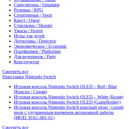
Симуляторы / Simulator
Ролевые / RPG
Спортивные / Sport
Квест / Quest
Стрелялки / Shooter
Ужасы / Horror
Игры для детей
Детективы / Detective
Экономические / Economic
Платформер / Platformer
Для вечеринок / Party
Конструктор
Смотреть все
Приставки Nintendo Switch
Игровая консоль Nintendo Switch OLED – Red / Blue
(Красно / Синяя)
Игровая консоль Nintendo Switch OLED – White (Белая)
Игровая консоль Nintendo Switch OLED (GameReplay)
Игровая консоль Nintendo Switch красный неон / синий
неон с улучшенным временем автономной работы
(MOD. HAC-001-01)
Смотреть все