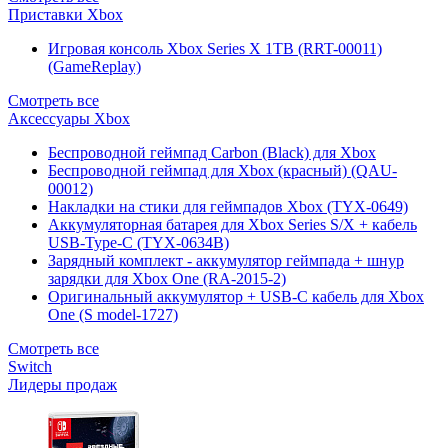
Приставки Xbox
Игровая консоль Xbox Series X 1TB (RRT-00011)
(GameReplay)
Смотреть все
Аксессуары Xbox
Беспроводной геймпад Carbon (Black) для Xbox
Беспроводной геймпад для Xbox (красный) (QAU-
00012)
Накладки на стики для геймпадов Xbox (TYX-0649)
Аккумуляторная батарея для Xbox Series S/X + кабель
USB-Type-C (TYX-0634B)
Зарядный комплект - аккумулятор геймпада + шнур
зарядки для Xbox One (RA-2015-2)
Оригинальный аккумулятор + USB-C кабель для Xbox
One (S model-1727)
Смотреть все
Switch
Лидеры продаж