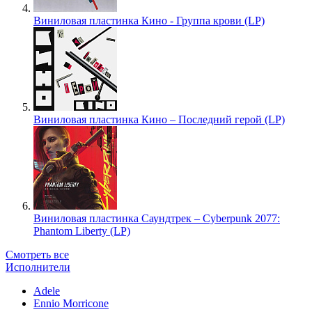
Виниловая пластинка Кино - Группа крови (LP)
Виниловая пластинка Кино – Последний герой (LP)
Виниловая пластинка Саундтрек – Cyberpunk 2077:
Phantom Liberty (LP)
Смотреть все
Исполнители
Adele
Ennio Morricone