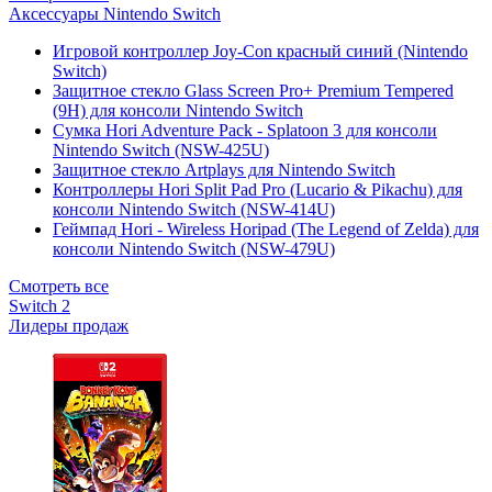
Аксессуары Nintendo Switch
Игровой контроллер Joy-Con красный синий (Nintendo
Switch)
Защитное стекло Glass Screen Pro+ Premium Tempered
(9H) для консоли Nintendo Switch
Сумка Hori Adventure Pack - Splatoon 3 для консоли
Nintendo Switch (NSW-425U)
Защитное стекло Artplays для Nintendo Switch
Контроллеры Hori Split Pad Pro (Lucario & Pikachu) для
консоли Nintendo Switch (NSW-414U)
Геймпад Hori - Wireless Horipad (The Legend of Zelda) для
консоли Nintendo Switch (NSW-479U)
Смотреть все
Switch 2
Лидеры продаж