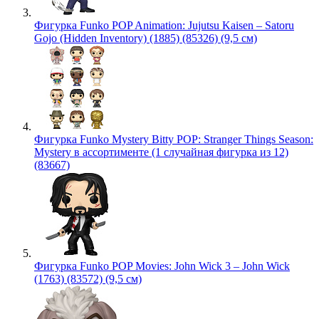
Фигурка Funko POP Animation: Jujutsu Kaisen – Satoru
Gojo (Hidden Inventory) (1885) (85326) (9,5 см)
Фигурка Funko Mystery Bitty POP: Stranger Things Season:
Mystery в ассортименте (1 случайная фигурка из 12)
(83667)
Фигурка Funko POP Movies: John Wick 3 – John Wick
(1763) (83572) (9,5 см)