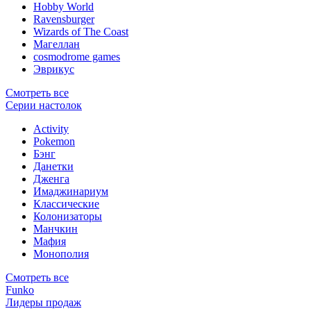
Hobby World
Ravensburger
Wizards of The Coast
Магеллан
сosmodrome games
Эврикус
Смотреть все
Серии настолок
Activity
Pokemon
Бэнг
Данетки
Дженга
Имаджинариум
Классические
Колонизаторы
Манчкин
Мафия
Монополия
Смотреть все
Funko
Лидеры продаж