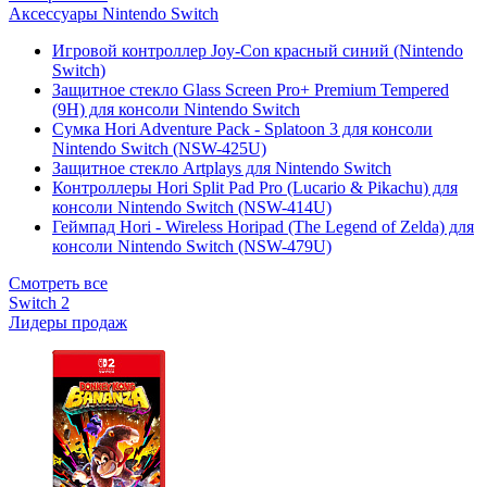
Аксессуары Nintendo Switch
Игровой контроллер Joy-Con красный синий (Nintendo
Switch)
Защитное стекло Glass Screen Pro+ Premium Tempered
(9H) для консоли Nintendo Switch
Сумка Hori Adventure Pack - Splatoon 3 для консоли
Nintendo Switch (NSW-425U)
Защитное стекло Artplays для Nintendo Switch
Контроллеры Hori Split Pad Pro (Lucario & Pikachu) для
консоли Nintendo Switch (NSW-414U)
Геймпад Hori - Wireless Horipad (The Legend of Zelda) для
консоли Nintendo Switch (NSW-479U)
Смотреть все
Switch 2
Лидеры продаж