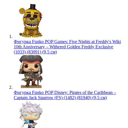
Фигурка Funko POP Games: Five Nights at Freddy's Wiki
10th Anniversary – Withered Golden Freddy Exclusive
(1033) (83091) (9,5 см)
Фигурка Funko POP Disney: Pirates of the Caribbean –
Captain Jack Sparrow (FS) (1482) (81940) (9,5 см)