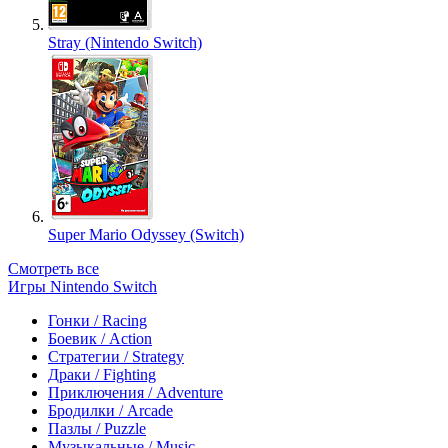
Stray (Nintendo Switch)
Super Mario Odyssey (Switch)
Смотреть все
Игры Nintendo Switch
Гонки / Racing
Боевик / Action
Стратегии / Strategy
Драки / Fighting
Приключения / Adventure
Бродилки / Arcade
Пазлы / Puzzle
Музыкальные / Music