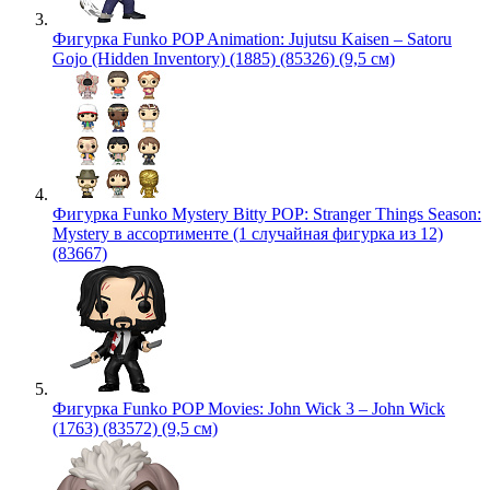
Фигурка Funko POP Animation: Jujutsu Kaisen – Satoru
Gojo (Hidden Inventory) (1885) (85326) (9,5 см)
Фигурка Funko Mystery Bitty POP: Stranger Things Season:
Mystery в ассортименте (1 случайная фигурка из 12)
(83667)
Фигурка Funko POP Movies: John Wick 3 – John Wick
(1763) (83572) (9,5 см)