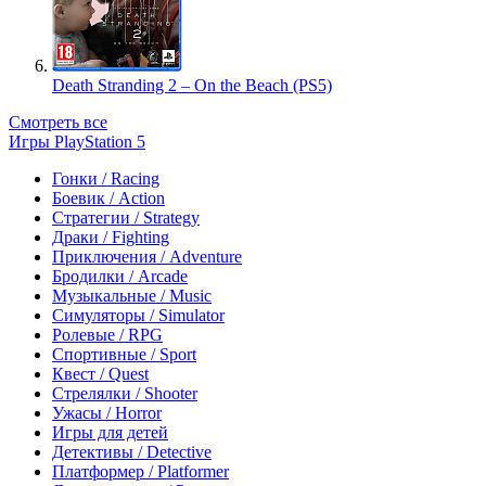
Death Stranding 2 – On the Beach (PS5)
Смотреть все
Игры PlayStation 5
Гонки / Racing
Боевик / Action
Стратегии / Strategy
Драки / Fighting
Приключения / Adventure
Бродилки / Arcade
Музыкальные / Music
Симуляторы / Simulator
Ролевые / RPG
Спортивные / Sport
Квест / Quest
Стрелялки / Shooter
Ужасы / Horror
Игры для детей
Детективы / Detective
Платформер / Platformer