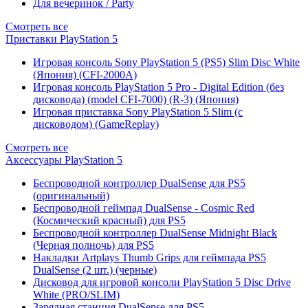
Для вечеринок / Party
Смотреть все
Приставки PlayStation 5
Игровая консоль Sony PlayStation 5 (PS5) Slim Disc White
(Япония) (CFI-2000A)
Игровая консоль PlayStation 5 Pro - Digital Edition (без
дисковода) (model CFI-7000) (R-3) (Япония)
Игровая приставка Sony PlayStation 5 Slim (с
дисководом) (GameReplay)
Смотреть все
Аксессуары PlayStation 5
Беспроводной контроллер DualSense для PS5
(оригинальный)
Беспроводной геймпад DualSense - Cosmic Red
(Космический красный) для PS5
Беспроводной контроллер DualSense Midnight Black
(Черная полночь) для PS5
Накладки Artplays Thumb Grips для геймпада PS5
DualSense (2 шт.) (черные)
Дисковод для игровой консоли PlayStation 5 Disc Drive
White (PRO/SLIM)
Зарядная станция DualSense для PS5