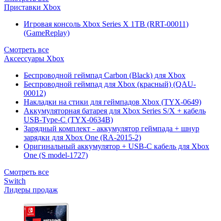
Приставки Xbox
Игровая консоль Xbox Series X 1TB (RRT-00011)
(GameReplay)
Смотреть все
Аксессуары Xbox
Беспроводной геймпад Carbon (Black) для Xbox
Беспроводной геймпад для Xbox (красный) (QAU-
00012)
Накладки на стики для геймпадов Xbox (TYX-0649)
Аккумуляторная батарея для Xbox Series S/X + кабель
USB-Type-C (TYX-0634B)
Зарядный комплект - аккумулятор геймпада + шнур
зарядки для Xbox One (RA-2015-2)
Оригинальный аккумулятор + USB-C кабель для Xbox
One (S model-1727)
Смотреть все
Switch
Лидеры продаж