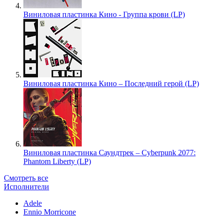
Виниловая пластинка Кино - Группа крови (LP)
Виниловая пластинка Кино – Последний герой (LP)
Виниловая пластинка Саундтрек – Cyberpunk 2077:
Phantom Liberty (LP)
Смотреть все
Исполнители
Adele
Ennio Morricone