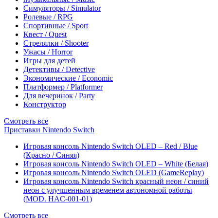
Симуляторы / Simulator
Ролевые / RPG
Спортивные / Sport
Квест / Quest
Стрелялки / Shooter
Ужасы / Horror
Игры для детей
Детективы / Detective
Экономические / Economic
Платформер / Platformer
Для вечеринок / Party
Конструктор
Смотреть все
Приставки Nintendo Switch
Игровая консоль Nintendo Switch OLED – Red / Blue
(Красно / Синяя)
Игровая консоль Nintendo Switch OLED – White (Белая)
Игровая консоль Nintendo Switch OLED (GameReplay)
Игровая консоль Nintendo Switch красный неон / синий
неон с улучшенным временем автономной работы
(MOD. HAC-001-01)
Смотреть все