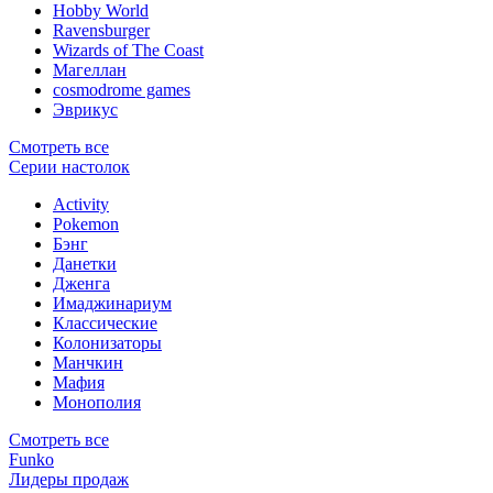
Hobby World
Ravensburger
Wizards of The Coast
Магеллан
сosmodrome games
Эврикус
Смотреть все
Серии настолок
Activity
Pokemon
Бэнг
Данетки
Дженга
Имаджинариум
Классические
Колонизаторы
Манчкин
Мафия
Монополия
Смотреть все
Funko
Лидеры продаж