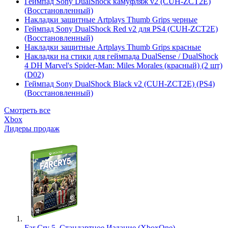
Геймпад Sony DualShock камуфляж v2 (CUH-ZCT2E)
(Восстановленный)
Накладки защитные Artplays Thumb Grips черные
Геймпад Sony DualShock Red v2 для PS4 (CUH-ZCT2E)
(Восстановленный)
Накладки защитные Artplays Thumb Grips красные
Накладки на стики для геймпада DualSense / DualShock
4 DH Marvel's Spider-Man: Miles Morales (красный) (2 шт)
(D02)
Геймпад Sony DualShock Black v2 (CUH-ZCT2E) (PS4)
(Восстановленный)
Смотреть все
Xbox
Лидеры продаж
Far Cry 5. Стандартное Издание (XboxOne)