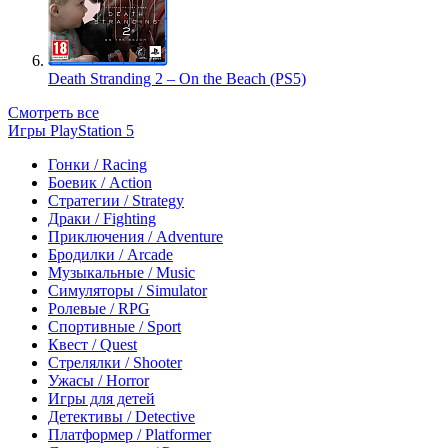
Death Stranding 2 – On the Beach (PS5)
Смотреть все
Игры PlayStation 5
Гонки / Racing
Боевик / Action
Стратегии / Strategy
Драки / Fighting
Приключения / Adventure
Бродилки / Arcade
Музыкальные / Music
Симуляторы / Simulator
Ролевые / RPG
Спортивные / Sport
Квест / Quest
Стрелялки / Shooter
Ужасы / Horror
Игры для детей
Детективы / Detective
Платформер / Platformer