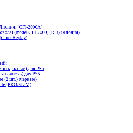
 (Япония) (CFI-2000A)
сковода) (model CFI-7000) (R-3) (Япония)
 (GameReplay)
ный)
кий красный) для PS5
ая полночь) для PS5
e (2 шт.) (черные)
hite (PRO/SLIM)