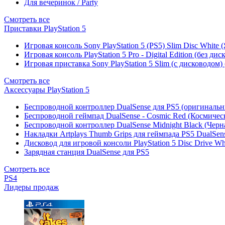
Для вечеринок / Party
Смотреть все
Приставки PlayStation 5
Игровая консоль Sony PlayStation 5 (PS5) Slim Disc White
Игровая консоль PlayStation 5 Pro - Digital Edition (без ди
Игровая приставка Sony PlayStation 5 Slim (с дисководом)
Смотреть все
Аксессуары PlayStation 5
Беспроводной контроллер DualSense для PS5 (оригиналь
Беспроводной геймпад DualSense - Cosmic Red (Космичес
Беспроводной контроллер DualSense Midnight Black (Черн
Накладки Artplays Thumb Grips для геймпада PS5 DualSens
Дисковод для игровой консоли PlayStation 5 Disc Drive W
Зарядная станция DualSense для PS5
Смотреть все
PS4
Лидеры продаж