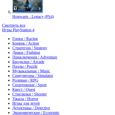
Hogwarts - Legacy (PS4)
Смотреть все
Игры PlayStation 4
Гонки / Racing
Боевик / Action
Стратегии / Strategy
Драки / Fighting
Приключения / Adventure
Бродилки / Arcade
Пазлы / Puzzle
Музыкальные / Music
Симуляторы / Simulator
Ролевые / RPG
Спортивные / Sport
Квест / Quest
Стрелялки / Shooter
Ужасы / Horror
Игры для детей
Детективы / Detective
Экономические / Economic