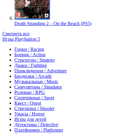
Death Stranding 2 – On the Beach (PS5)
Смотреть все
Игры PlayStation 5
Гонки / Racing
Боевик / Action
Стратегии / Strategy
Драки / Fighting
Приключения / Adventure
Бродилки / Arcade
Музыкальные / Music
Симуляторы / Simulator
Ролевые / RPG
Спортивные / Sport
Квест / Quest
Стрелялки / Shooter
Ужасы / Horror
Игры для детей
Детективы / Detective
Платформер / Platformer