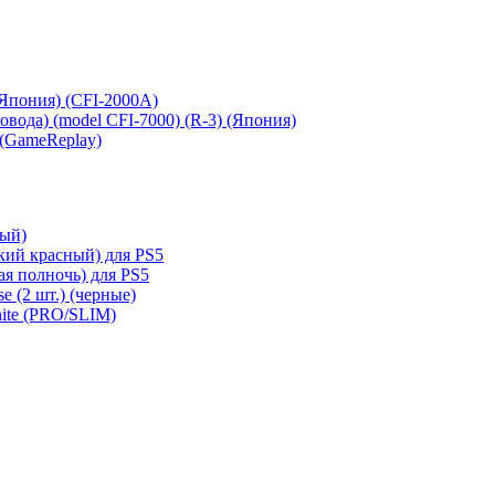
 (Япония) (CFI-2000A)
сковода) (model CFI-7000) (R-3) (Япония)
 (GameReplay)
ный)
кий красный) для PS5
ая полночь) для PS5
e (2 шт.) (черные)
hite (PRO/SLIM)