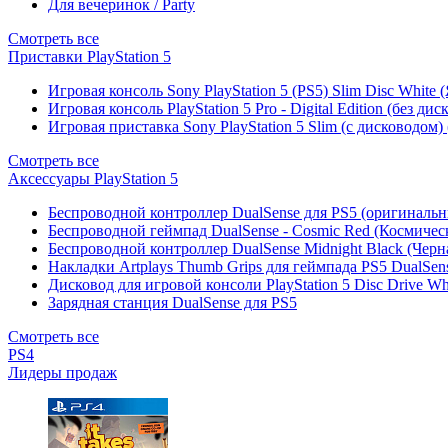
Для вечеринок / Party
Смотреть все
Приставки PlayStation 5
Игровая консоль Sony PlayStation 5 (PS5) Slim Disc White
Игровая консоль PlayStation 5 Pro - Digital Edition (без ди
Игровая приставка Sony PlayStation 5 Slim (с дисководом)
Смотреть все
Аксессуары PlayStation 5
Беспроводной контроллер DualSense для PS5 (оригиналь
Беспроводной геймпад DualSense - Cosmic Red (Космичес
Беспроводной контроллер DualSense Midnight Black (Черн
Накладки Artplays Thumb Grips для геймпада PS5 DualSens
Дисковод для игровой консоли PlayStation 5 Disc Drive W
Зарядная станция DualSense для PS5
Смотреть все
PS4
Лидеры продаж