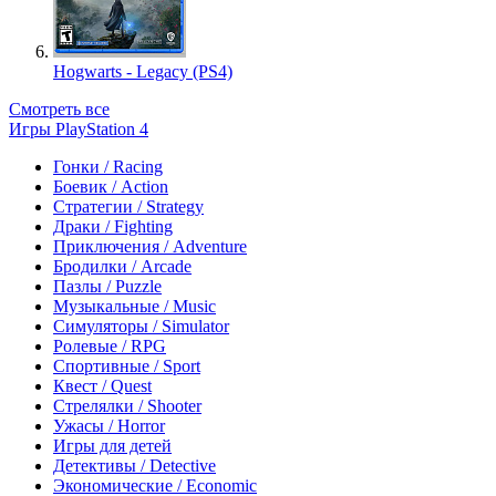
Hogwarts - Legacy (PS4)
Смотреть все
Игры PlayStation 4
Гонки / Racing
Боевик / Action
Стратегии / Strategy
Драки / Fighting
Приключения / Adventure
Бродилки / Arcade
Пазлы / Puzzle
Музыкальные / Music
Симуляторы / Simulator
Ролевые / RPG
Спортивные / Sport
Квест / Quest
Стрелялки / Shooter
Ужасы / Horror
Игры для детей
Детективы / Detective
Экономические / Economic