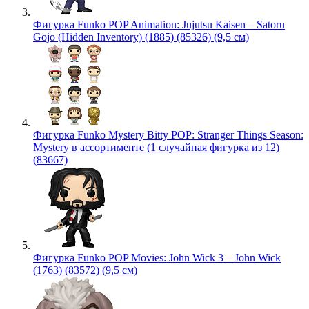
Фигурка Funko POP Animation: Jujutsu Kaisen – Satoru
Gojo (Hidden Inventory) (1885) (85326) (9,5 см)
Фигурка Funko Mystery Bitty POP: Stranger Things Season:
Mystery в ассортименте (1 случайная фигурка из 12)
(83667)
Фигурка Funko POP Movies: John Wick 3 – John Wick
(1763) (83572) (9,5 см)