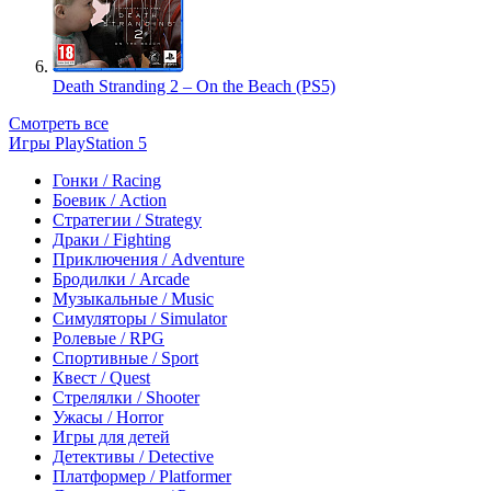
Death Stranding 2 – On the Beach (PS5)
Смотреть все
Игры PlayStation 5
Гонки / Racing
Боевик / Action
Стратегии / Strategy
Драки / Fighting
Приключения / Adventure
Бродилки / Arcade
Музыкальные / Music
Симуляторы / Simulator
Ролевые / RPG
Спортивные / Sport
Квест / Quest
Стрелялки / Shooter
Ужасы / Horror
Игры для детей
Детективы / Detective
Платформер / Platformer