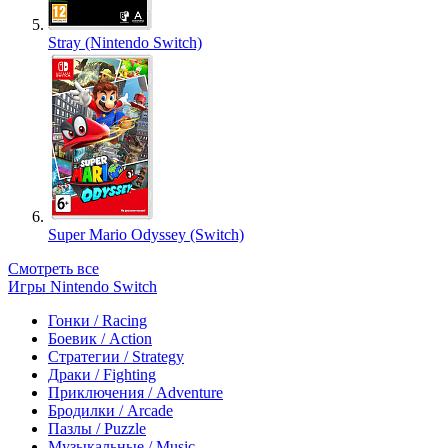
Stray (Nintendo Switch)
Super Mario Odyssey (Switch)
Смотреть все
Игры Nintendo Switch
Гонки / Racing
Боевик / Action
Стратегии / Strategy
Драки / Fighting
Приключения / Adventure
Бродилки / Arcade
Пазлы / Puzzle
Музыкальные / Music