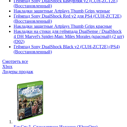
Геймпад Sony DualShock камуфляж v2 (CUH-ZCT2E)
(Восстановленный)
Накладки защитные Artplays Thumb Grips черные
Геймпад Sony DualShock Red v2 для PS4 (CUH-ZCT2E)
(Восстановленный)
Накладки защитные Artplays Thumb Grips красные
Накладки на стики для геймпада DualSense / DualShock
4 DH Marvel's Spider-Man: Miles Morales (красный) (2 шт)
(D02)
Геймпад Sony DualShock Black v2 (CUH-ZCT2E) (PS4)
(Восстановленный)
Смотреть все
Xbox
Лидеры продаж
Far Cry 5. Стандартное Издание (XboxOne)