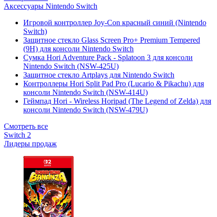
Аксессуары Nintendo Switch
Игровой контроллер Joy-Con красный синий (Nintendo
Switch)
Защитное стекло Glass Screen Pro+ Premium Tempered
(9H) для консоли Nintendo Switch
Сумка Hori Adventure Pack - Splatoon 3 для консоли
Nintendo Switch (NSW-425U)
Защитное стекло Artplays для Nintendo Switch
Контроллеры Hori Split Pad Pro (Lucario & Pikachu) для
консоли Nintendo Switch (NSW-414U)
Геймпад Hori - Wireless Horipad (The Legend of Zelda) для
консоли Nintendo Switch (NSW-479U)
Смотреть все
Switch 2
Лидеры продаж