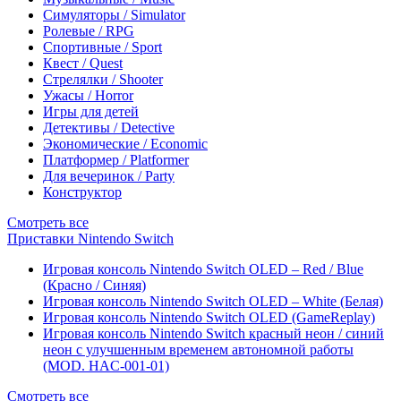
Симуляторы / Simulator
Ролевые / RPG
Спортивные / Sport
Квест / Quest
Стрелялки / Shooter
Ужасы / Horror
Игры для детей
Детективы / Detective
Экономические / Economic
Платформер / Platformer
Для вечеринок / Party
Конструктор
Смотреть все
Приставки Nintendo Switch
Игровая консоль Nintendo Switch OLED – Red / Blue
(Красно / Синяя)
Игровая консоль Nintendo Switch OLED – White (Белая)
Игровая консоль Nintendo Switch OLED (GameReplay)
Игровая консоль Nintendo Switch красный неон / синий
неон с улучшенным временем автономной работы
(MOD. HAC-001-01)
Смотреть все