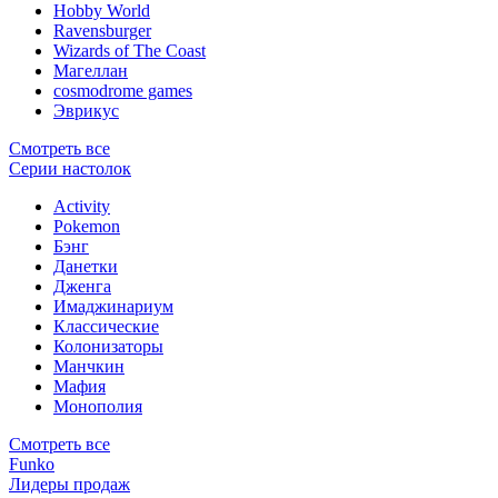
Hobby World
Ravensburger
Wizards of The Coast
Магеллан
сosmodrome games
Эврикус
Смотреть все
Серии настолок
Activity
Pokemon
Бэнг
Данетки
Дженга
Имаджинариум
Классические
Колонизаторы
Манчкин
Мафия
Монополия
Смотреть все
Funko
Лидеры продаж