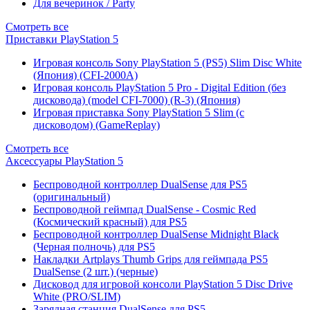
Для вечеринок / Party
Смотреть все
Приставки PlayStation 5
Игровая консоль Sony PlayStation 5 (PS5) Slim Disc White
(Япония) (CFI-2000A)
Игровая консоль PlayStation 5 Pro - Digital Edition (без
дисковода) (model CFI-7000) (R-3) (Япония)
Игровая приставка Sony PlayStation 5 Slim (с
дисководом) (GameReplay)
Смотреть все
Аксессуары PlayStation 5
Беспроводной контроллер DualSense для PS5
(оригинальный)
Беспроводной геймпад DualSense - Cosmic Red
(Космический красный) для PS5
Беспроводной контроллер DualSense Midnight Black
(Черная полночь) для PS5
Накладки Artplays Thumb Grips для геймпада PS5
DualSense (2 шт.) (черные)
Дисковод для игровой консоли PlayStation 5 Disc Drive
White (PRO/SLIM)
Зарядная станция DualSense для PS5