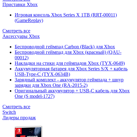
Приставки Xbox
Игровая консоль Xbox Series X 1TB (RRT-00011)
(GameReplay)
Смотреть все
Аксессуары Xbox
Беспроводной геймпад Carbon (Black) для Xbox
Беспроводной геймпад для Xbox (красный) (QAU-
00012)
Накладки на стики для геймпадов Xbox (TYX-0649)
Аккумуляторная батарея для Xbox Series S/X + кабель
USB-Type-C (TYX-0634B)
Зарядный комплект - аккумулятор геймпада + шнур
зарядки для Xbox One (RA-2015-2)
Оригинальный аккумулятор + USB-C кабель для Xbox
One (S model-1727)
Смотреть все
Switch
Лидеры продаж