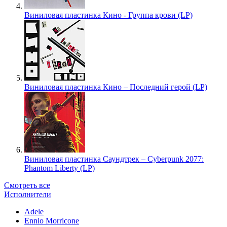
Виниловая пластинка Кино - Группа крови (LP)
Виниловая пластинка Кино – Последний герой (LP)
Виниловая пластинка Саундтрек – Cyberpunk 2077:
Phantom Liberty (LP)
Смотреть все
Исполнители
Adele
Ennio Morricone