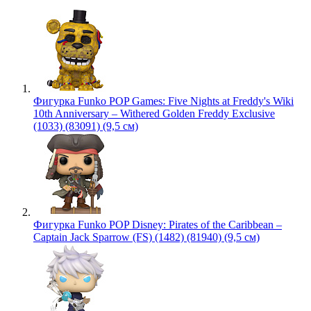
Фигурка Funko POP Games: Five Nights at Freddy's Wiki
10th Anniversary – Withered Golden Freddy Exclusive
(1033) (83091) (9,5 см)
Фигурка Funko POP Disney: Pirates of the Caribbean –
Captain Jack Sparrow (FS) (1482) (81940) (9,5 см)