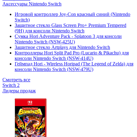
Аксессуары Nintendo Switch
Игровой контроллер Joy-Con красный синий (Nintendo
Switch)
Защитное стекло Glass Screen Pro+ Premium Tempered
(9H) для консоли Nintendo Switch
Сумка Hori Adventure Pack - Splatoon 3 для консоли
Nintendo Switch (NSW-425U)
Защитное стекло Artplays для Nintendo Switch
Контроллеры Hori Split Pad Pro (Lucario & Pikachu) для
консоли Nintendo Switch (NSW-414U)
Геймпад Hori - Wireless Horipad (The Legend of Zelda) для
консоли Nintendo Switch (NSW-479U)
Смотреть все
Switch 2
Лидеры продаж