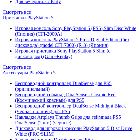
Для вечеринок / Party
Смотреть все
Приставки PlayStation 5
Игровая консоль Sony PlayStation 5 (PS5) Slim Disc White
(Япония) (CFI-2000A)
Игровая консоль PlayStation 5 Pro - Digital Edition (без
дисковода) (model CFI-7000) (R-3) (Япония)
Игровая приставка Sony PlayStation 5 Slim (с
дисководом) (GameReplay)
Смотреть все
Аксессуары PlayStation 5
Беспроводной контроллер DualSense для PS5
(оригинальный)
Беспроводной геймпад DualSense - Cosmic Red
(Космический красный) для PS5
Беспроводной контроллер DualSense Midnight Black
(Черная полночь) для PS5
Накладки Artplays Thumb Grips для геймпада PS5
DualSense (2 шт.) (черные)
Дисковод для игровой консоли PlayStation 5 Disc Drive
White (PRO/SLIM)
Зарядная станция DualSense для PS5