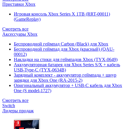
Приставки Xbox
Игровая консоль Xbox Series X 1TB (RRT-00011)
(GameReplay)
Смотреть все
Аксессуары Xbox
Беспроводной геймпад Carbon (Black) для Xbox
Беспроводной геймпад для Xbox (красный) (QAU-
00012)
Накладки на стики для геймпадов Xbox (TYX-0649)
Аккумуляторная батарея для Xbox Series S/X + кабель
USB-Type-C (TYX-0634B)
Зарядный комплект - аккумулятор геймпада + шнур
зарядки для Xbox One (RA-2015-2)
Оригинальный аккумулятор + USB-C кабель для Xbox
One (S model-1727)
Смотреть все
Switch
Лидеры продаж