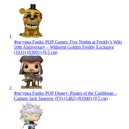
Фигурка Funko POP Games: Five Nights at Freddy's Wiki
10th Anniversary – Withered Golden Freddy Exclusive
(1033) (83091) (9,5 см)
Фигурка Funko POP Disney: Pirates of the Caribbean –
Captain Jack Sparrow (FS) (1482) (81940) (9,5 см)