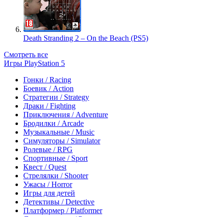
Death Stranding 2 – On the Beach (PS5)
Смотреть все
Игры PlayStation 5
Гонки / Racing
Боевик / Action
Стратегии / Strategy
Драки / Fighting
Приключения / Adventure
Бродилки / Arcade
Музыкальные / Music
Симуляторы / Simulator
Ролевые / RPG
Спортивные / Sport
Квест / Quest
Стрелялки / Shooter
Ужасы / Horror
Игры для детей
Детективы / Detective
Платформер / Platformer