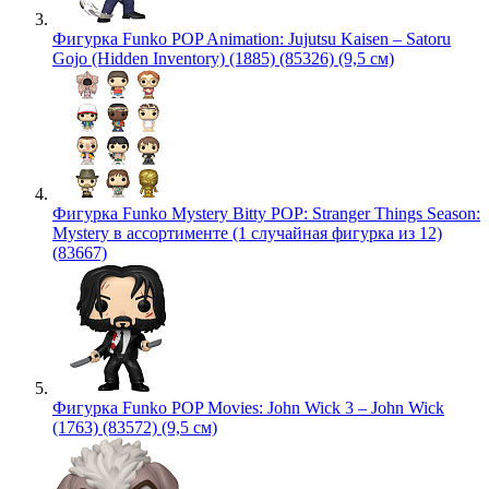
Фигурка Funko POP Animation: Jujutsu Kaisen – Satoru
Gojo (Hidden Inventory) (1885) (85326) (9,5 см)
Фигурка Funko Mystery Bitty POP: Stranger Things Season:
Mystery в ассортименте (1 случайная фигурка из 12)
(83667)
Фигурка Funko POP Movies: John Wick 3 – John Wick
(1763) (83572) (9,5 см)