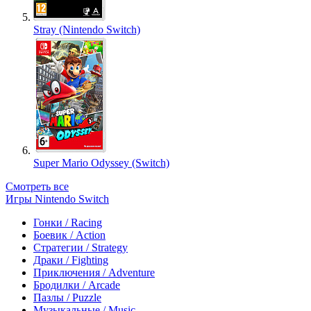
Stray (Nintendo Switch)
Super Mario Odyssey (Switch)
Смотреть все
Игры Nintendo Switch
Гонки / Racing
Боевик / Action
Стратегии / Strategy
Драки / Fighting
Приключения / Adventure
Бродилки / Arcade
Пазлы / Puzzle
Музыкальные / Music