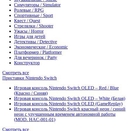
Симуляторы / Simulator
Ролевые / RPG
Спортивные / Sport
Квест / Quest
Стрелялки / Shooter
Ужасы / Horror
Игры для детей
Детективы / Detective
Экономические / Economic
Платформер / Platformer
Для вечеринок / Party
Конструктор
Смотреть все
Приставки Nintendo Switch
Игровая консоль Nintendo Switch OLED – Red / Blue
(Красно / Синяя)
Игровая консоль Nintendo Switch OLED – White (Белая)
Игровая консоль Nintendo Switch OLED (GameReplay)
Игровая консоль Nintendo Switch красный неон / синий
неон с улучшенным временем автономной работы
(MOD. HAC-001-01)
Смотреть все