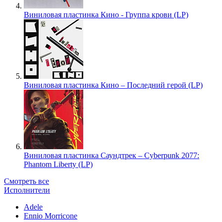
Виниловая пластинка Кино - Группа крови (LP)
Виниловая пластинка Кино – Последний герой (LP)
Виниловая пластинка Саундтрек – Cyberpunk 2077:
Phantom Liberty (LP)
Смотреть все
Исполнители
Adele
Ennio Morricone