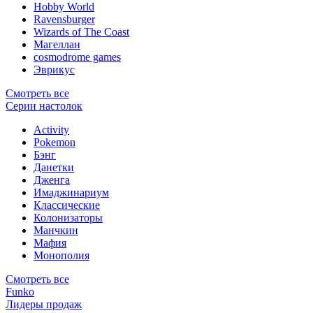
Hobby World
Ravensburger
Wizards of The Coast
Магеллан
сosmodrome games
Эврикус
Смотреть все
Серии настолок
Activity
Pokemon
Бэнг
Данетки
Дженга
Имаджинариум
Классические
Колонизаторы
Манчкин
Мафия
Монополия
Смотреть все
Funko
Лидеры продаж