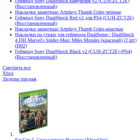
Геймпад Sony DualShock камуфляж v2 (CUH-ZCT2E)
(Восстановленный)
Накладки защитные Artplays Thumb Grips черные
Геймпад Sony DualShock Red v2 для PS4 (CUH-ZCT2E)
(Восстановленный)
Накладки защитные Artplays Thumb Grips красные
Накладки на стики для геймпада DualSense / DualShock
4 DH Marvel's Spider-Man: Miles Morales (красный) (2 шт)
(D02)
Геймпад Sony DualShock Black v2 (CUH-ZCT2E) (PS4)
(Восстановленный)
Смотреть все
Xbox
Лидеры продаж
Far Cry 5. Стандартное Издание (XboxOne)