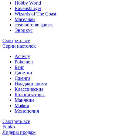
Hobby World
Ravensburger
Wizards of The Coast
Магеллан
сosmodrome games
Эврикус
Смотреть все
Серии настолок
Activity
Pokemon
Бэнг
Данетки
Дженга
Имаджинариум
Классические
Колонизаторы
Манчкин
Мафия
Монополия
Смотреть все
Funko
Лидеры продаж