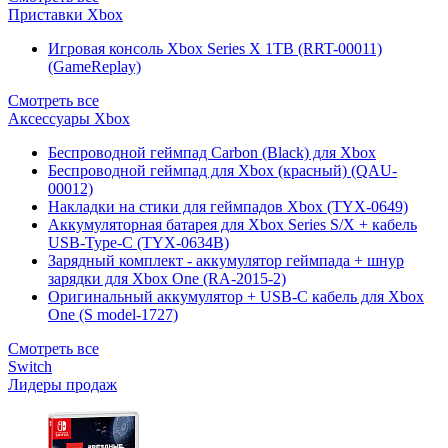
Приставки Xbox
Игровая консоль Xbox Series X 1TB (RRT-00011)
(GameReplay)
Смотреть все
Аксессуары Xbox
Беспроводной геймпад Carbon (Black) для Xbox
Беспроводной геймпад для Xbox (красный) (QAU-
00012)
Накладки на стики для геймпадов Xbox (TYX-0649)
Аккумуляторная батарея для Xbox Series S/X + кабель
USB-Type-C (TYX-0634B)
Зарядный комплект - аккумулятор геймпада + шнур
зарядки для Xbox One (RA-2015-2)
Оригинальный аккумулятор + USB-C кабель для Xbox
One (S model-1727)
Смотреть все
Switch
Лидеры продаж