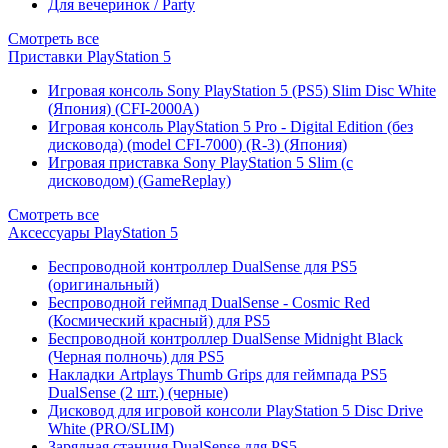
Для вечеринок / Party
Смотреть все
Приставки PlayStation 5
Игровая консоль Sony PlayStation 5 (PS5) Slim Disc White
(Япония) (CFI-2000A)
Игровая консоль PlayStation 5 Pro - Digital Edition (без
дисковода) (model CFI-7000) (R-3) (Япония)
Игровая приставка Sony PlayStation 5 Slim (с
дисководом) (GameReplay)
Смотреть все
Аксессуары PlayStation 5
Беспроводной контроллер DualSense для PS5
(оригинальный)
Беспроводной геймпад DualSense - Cosmic Red
(Космический красный) для PS5
Беспроводной контроллер DualSense Midnight Black
(Черная полночь) для PS5
Накладки Artplays Thumb Grips для геймпада PS5
DualSense (2 шт.) (черные)
Дисковод для игровой консоли PlayStation 5 Disc Drive
White (PRO/SLIM)
Зарядная станция DualSense для PS5