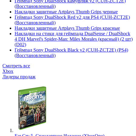
Геймпад Sony DualShock камуфляж v2 (CUH-ZCT2E)
(Восстановленный)
Накладки защитные Artplays Thumb Grips черные
Геймпад Sony DualShock Red v2 для PS4 (CUH-ZCT2E)
(Восстановленный)
Накладки защитные Artplays Thumb Grips красные
Накладки на стики для геймпада DualSense / DualShock
4 DH Marvel's Spider-Man: Miles Morales (красный) (2 шт)
(D02)
Геймпад Sony DualShock Black v2 (CUH-ZCT2E) (PS4)
(Восстановленный)
Смотреть все
Xbox
Лидеры продаж
Far Cry 5. Стандартное Издание (XboxOne)