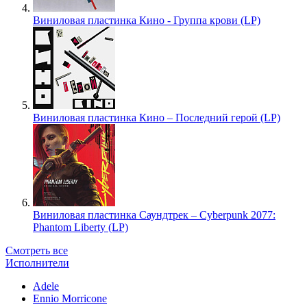
Виниловая пластинка Кино - Группа крови (LP)
Виниловая пластинка Кино – Последний герой (LP)
Виниловая пластинка Саундтрек – Cyberpunk 2077:
Phantom Liberty (LP)
Смотреть все
Исполнители
Adele
Ennio Morricone