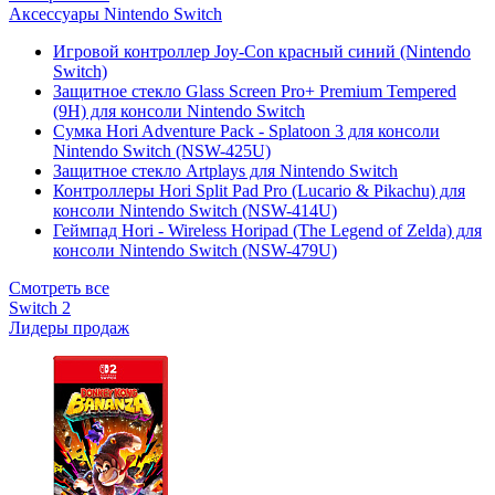
Аксессуары Nintendo Switch
Игровой контроллер Joy-Con красный синий (Nintendo
Switch)
Защитное стекло Glass Screen Pro+ Premium Tempered
(9H) для консоли Nintendo Switch
Сумка Hori Adventure Pack - Splatoon 3 для консоли
Nintendo Switch (NSW-425U)
Защитное стекло Artplays для Nintendo Switch
Контроллеры Hori Split Pad Pro (Lucario & Pikachu) для
консоли Nintendo Switch (NSW-414U)
Геймпад Hori - Wireless Horipad (The Legend of Zelda) для
консоли Nintendo Switch (NSW-479U)
Смотреть все
Switch 2
Лидеры продаж