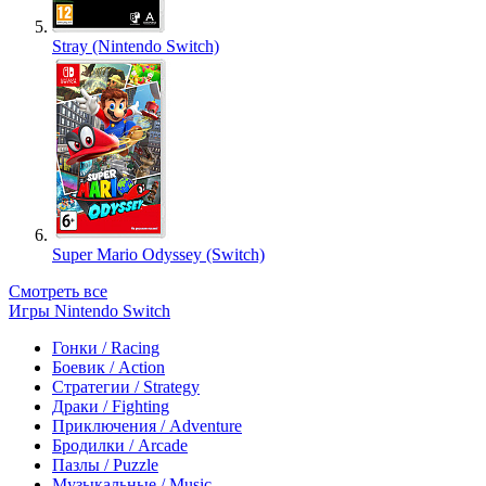
Stray (Nintendo Switch)
Super Mario Odyssey (Switch)
Смотреть все
Игры Nintendo Switch
Гонки / Racing
Боевик / Action
Стратегии / Strategy
Драки / Fighting
Приключения / Adventure
Бродилки / Arcade
Пазлы / Puzzle
Музыкальные / Music