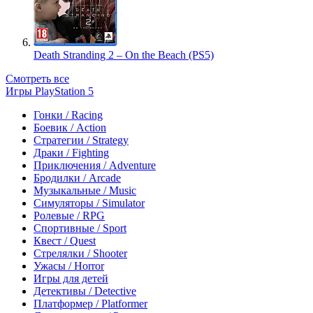
Death Stranding 2 – On the Beach (PS5)
Смотреть все
Игры PlayStation 5
Гонки / Racing
Боевик / Action
Стратегии / Strategy
Драки / Fighting
Приключения / Adventure
Бродилки / Arcade
Музыкальные / Music
Симуляторы / Simulator
Ролевые / RPG
Спортивные / Sport
Квест / Quest
Стрелялки / Shooter
Ужасы / Horror
Игры для детей
Детективы / Detective
Платформер / Platformer