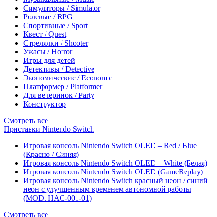
Симуляторы / Simulator
Ролевые / RPG
Спортивные / Sport
Квест / Quest
Стрелялки / Shooter
Ужасы / Horror
Игры для детей
Детективы / Detective
Экономические / Economic
Платформер / Platformer
Для вечеринок / Party
Конструктор
Смотреть все
Приставки Nintendo Switch
Игровая консоль Nintendo Switch OLED – Red / Blue
(Красно / Синяя)
Игровая консоль Nintendo Switch OLED – White (Белая)
Игровая консоль Nintendo Switch OLED (GameReplay)
Игровая консоль Nintendo Switch красный неон / синий
неон с улучшенным временем автономной работы
(MOD. HAC-001-01)
Смотреть все