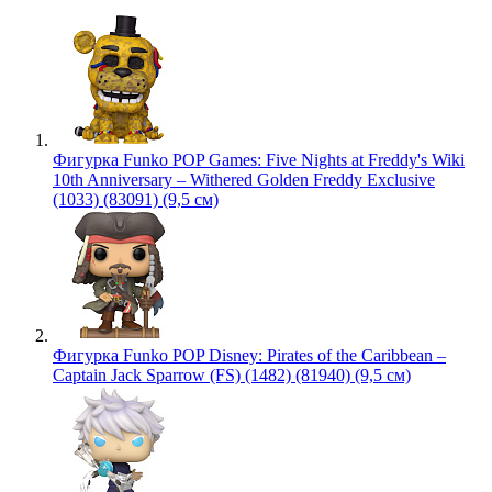
Фигурка Funko POP Games: Five Nights at Freddy's Wiki
10th Anniversary – Withered Golden Freddy Exclusive
(1033) (83091) (9,5 см)
Фигурка Funko POP Disney: Pirates of the Caribbean –
Captain Jack Sparrow (FS) (1482) (81940) (9,5 см)