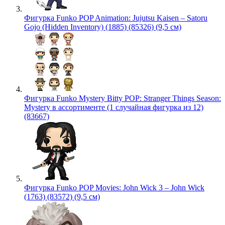
Фигурка Funko POP Animation: Jujutsu Kaisen – Satoru
Gojo (Hidden Inventory) (1885) (85326) (9,5 см)
Фигурка Funko Mystery Bitty POP: Stranger Things Season:
Mystery в ассортименте (1 случайная фигурка из 12)
(83667)
Фигурка Funko POP Movies: John Wick 3 – John Wick
(1763) (83572) (9,5 см)