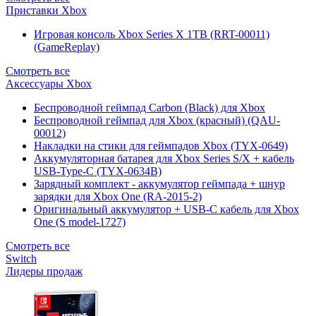
Приставки Xbox
Игровая консоль Xbox Series X 1TB (RRT-00011)
(GameReplay)
Смотреть все
Аксессуары Xbox
Беспроводной геймпад Carbon (Black) для Xbox
Беспроводной геймпад для Xbox (красный) (QAU-
00012)
Накладки на стики для геймпадов Xbox (TYX-0649)
Аккумуляторная батарея для Xbox Series S/X + кабель
USB-Type-C (TYX-0634B)
Зарядный комплект - аккумулятор геймпада + шнур
зарядки для Xbox One (RA-2015-2)
Оригинальный аккумулятор + USB-C кабель для Xbox
One (S model-1727)
Смотреть все
Switch
Лидеры продаж