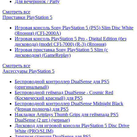
Для вечеринок / Party
Смотреть все
Приставки PlayStation 5
Игровая консоль Sony PlayStation 5 (PS5) Slim Disc White
(Япония) (CFI-2000A)
Игровая консоль PlayStation 5 Pro - Digital Edition (без
дисковода) (model CFI-7000) (R-3) (Япония)
Игровая приставка Sony PlayStation 5 Slim (с
дисководом) (GameReplay)
Смотреть все
Аксессуары PlayStation 5
Беспроводной контроллер DualSense для PS5
(оригинальный)
Беспроводной геймпад DualSense - Cosmic Red
(Космический красный) для PS5
Беспроводной контроллер DualSense Midnight Black
(Черная полночь) для PS5
Накладки Artplays Thumb Grips для геймпада PS5
DualSense (2 шт.) (черные)
Дисковод для игровой консоли PlayStation 5 Disc Drive
White (PRO/SLIM)
Зарядная станция DualSense для PS5