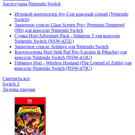
Аксессуары Nintendo Switch
Игровой контроллер Joy-Con красный синий (Nintendo
Switch)
Защитное стекло Glass Screen Pro+ Premium Tempered
(9H) для консоли Nintendo Switch
Сумка Hori Adventure Pack - Splatoon 3 для консоли
Nintendo Switch (NSW-425U)
Защитное стекло Artplays для Nintendo Switch
Контроллеры Hori Split Pad Pro (Lucario & Pikachu) для
консоли Nintendo Switch (NSW-414U)
Геймпад Hori - Wireless Horipad (The Legend of Zelda) для
консоли Nintendo Switch (NSW-479U)
Смотреть все
Switch 2
Лидеры продаж