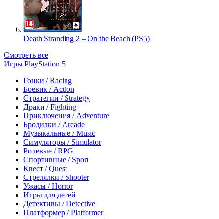
Death Stranding 2 – On the Beach (PS5)
Смотреть все
Игры PlayStation 5
Гонки / Racing
Боевик / Action
Стратегии / Strategy
Драки / Fighting
Приключения / Adventure
Бродилки / Arcade
Музыкальные / Music
Симуляторы / Simulator
Ролевые / RPG
Спортивные / Sport
Квест / Quest
Стрелялки / Shooter
Ужасы / Horror
Игры для детей
Детективы / Detective
Платформер / Platformer