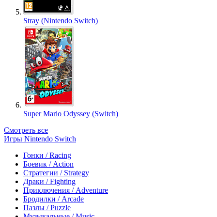
Stray (Nintendo Switch)
Super Mario Odyssey (Switch)
Смотреть все
Игры Nintendo Switch
Гонки / Racing
Боевик / Action
Стратегии / Strategy
Драки / Fighting
Приключения / Adventure
Бродилки / Arcade
Пазлы / Puzzle
Музыкальные / Music