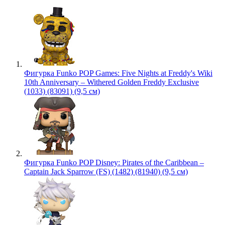
Фигурка Funko POP Games: Five Nights at Freddy's Wiki
10th Anniversary – Withered Golden Freddy Exclusive
(1033) (83091) (9,5 см)
Фигурка Funko POP Disney: Pirates of the Caribbean –
Captain Jack Sparrow (FS) (1482) (81940) (9,5 см)