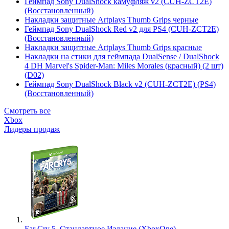
Геймпад Sony DualShock камуфляж v2 (CUH-ZCT2E)
(Восстановленный)
Накладки защитные Artplays Thumb Grips черные
Геймпад Sony DualShock Red v2 для PS4 (CUH-ZCT2E)
(Восстановленный)
Накладки защитные Artplays Thumb Grips красные
Накладки на стики для геймпада DualSense / DualShock
4 DH Marvel's Spider-Man: Miles Morales (красный) (2 шт)
(D02)
Геймпад Sony DualShock Black v2 (CUH-ZCT2E) (PS4)
(Восстановленный)
Смотреть все
Xbox
Лидеры продаж
Far Cry 5. Стандартное Издание (XboxOne)