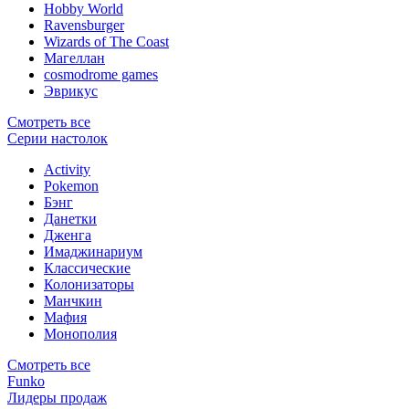
Hobby World
Ravensburger
Wizards of The Coast
Магеллан
сosmodrome games
Эврикус
Смотреть все
Серии настолок
Activity
Pokemon
Бэнг
Данетки
Дженга
Имаджинариум
Классические
Колонизаторы
Манчкин
Мафия
Монополия
Смотреть все
Funko
Лидеры продаж