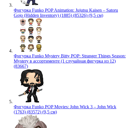
Фигурка Funko POP Animation: Jujutsu Kaisen – Satoru
Gojo (Hidden Inventory) (1885) (85326) (9,5 см)
Фигурка Funko Mystery Bitty POP: Stranger Things Season:
Mystery в ассортименте (1 случайная фигурка из 12)
(83667)
Фигурка Funko POP Movies: John Wick 3 – John Wick
(1763) (83572) (9,5 см)