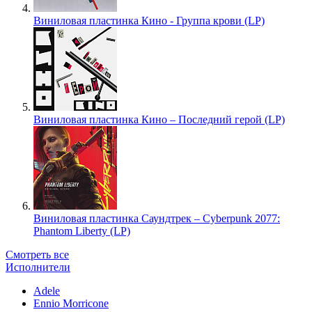
Виниловая пластинка Кино - Группа крови (LP)
Виниловая пластинка Кино – Последний герой (LP)
Виниловая пластинка Саундтрек – Cyberpunk 2077:
Phantom Liberty (LP)
Смотреть все
Исполнители
Adele
Ennio Morricone