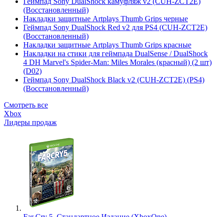
Геймпад Sony DualShock камуфляж v2 (CUH-ZCT2E)
(Восстановленный)
Накладки защитные Artplays Thumb Grips черные
Геймпад Sony DualShock Red v2 для PS4 (CUH-ZCT2E)
(Восстановленный)
Накладки защитные Artplays Thumb Grips красные
Накладки на стики для геймпада DualSense / DualShock
4 DH Marvel's Spider-Man: Miles Morales (красный) (2 шт)
(D02)
Геймпад Sony DualShock Black v2 (CUH-ZCT2E) (PS4)
(Восстановленный)
Смотреть все
Xbox
Лидеры продаж
Far Cry 5. Стандартное Издание (XboxOne)