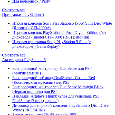
Для вечеринок / Party
Смотреть все
Приставки PlayStation 5
Игровая консоль Sony PlayStation 5 (PS5) Slim Disc White
(Япония) (CFI-2000A)
Игровая консоль PlayStation 5 Pro - Digital Edition (без
дисковода) (model CFI-7000) (R-3) (Япония)
Игровая приставка Sony PlayStation 5 Slim (с
дисководом) (GameReplay)
Смотреть все
Аксессуары PlayStation 5
Беспроводной контроллер DualSense для PS5
(оригинальный)
Беспроводной геймпад DualSense - Cosmic Red
(Космический красный) для PS5
Беспроводной контроллер DualSense Midnight Black
(Черная полночь) для PS5
Накладки Artplays Thumb Grips для геймпада PS5
DualSense (2 шт.) (черные)
Дисковод для игровой консоли PlayStation 5 Disc Drive
White (PRO/SLIM)
Зарядная станция DualSense для PS5