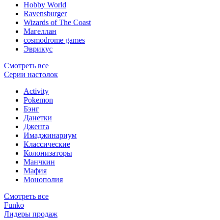
Hobby World
Ravensburger
Wizards of The Coast
Магеллан
сosmodrome games
Эврикус
Смотреть все
Серии настолок
Activity
Pokemon
Бэнг
Данетки
Дженга
Имаджинариум
Классические
Колонизаторы
Манчкин
Мафия
Монополия
Смотреть все
Funko
Лидеры продаж