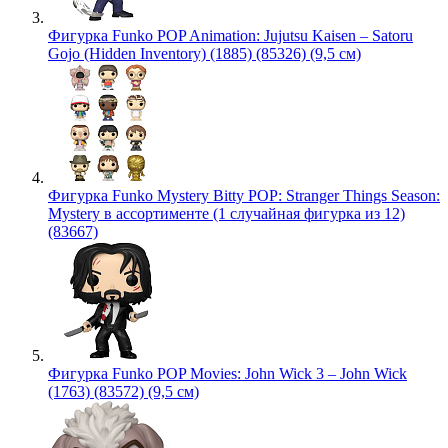
Фигурка Funko POP Animation: Jujutsu Kaisen – Satoru
Gojo (Hidden Inventory) (1885) (85326) (9,5 см)
Фигурка Funko Mystery Bitty POP: Stranger Things Season:
Mystery в ассортименте (1 случайная фигурка из 12)
(83667)
Фигурка Funko POP Movies: John Wick 3 – John Wick
(1763) (83572) (9,5 см)