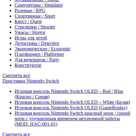
Симуляторы / Simulator
Ролевые / RPG
Спортивные / Sport
Квест / Quest
Стрелялки / Shooter
Ужасы / Horror
Игры для детей
Детективы / Detective
Экономические / Economic
Платформер / Platformer
Для вечеринок / Party
Конструктор
Смотреть все
Приставки Nintendo Switch
Игровая консоль Nintendo Switch OLED – Red / Blue
(Красно / Синяя)
Игровая консоль Nintendo Switch OLED – White (Белая)
Игровая консоль Nintendo Switch OLED (GameReplay)
Игровая консоль Nintendo Switch красный неон / синий
неон с улучшенным временем автономной работы
(MOD. HAC-001-01)
Смотреть все