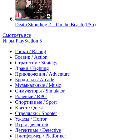
Death Stranding 2 – On the Beach (PS5)
Смотреть все
Игры PlayStation 5
Гонки / Racing
Боевик / Action
Стратегии / Strategy
Драки / Fighting
Приключения / Adventure
Бродилки / Arcade
Музыкальные / Music
Симуляторы / Simulator
Ролевые / RPG
Спортивные / Sport
Квест / Quest
Стрелялки / Shooter
Ужасы / Horror
Игры для детей
Детективы / Detective
Платформер / Platformer