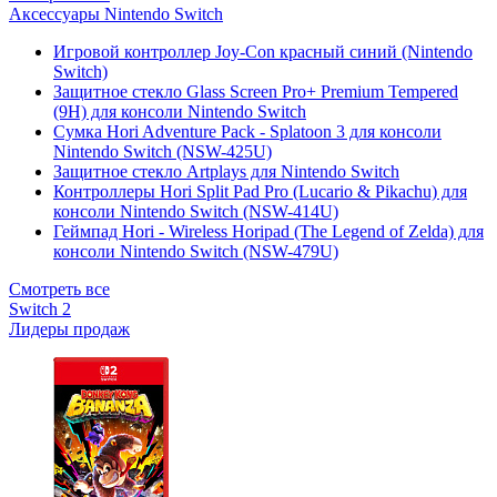
Аксессуары Nintendo Switch
Игровой контроллер Joy-Con красный синий (Nintendo
Switch)
Защитное стекло Glass Screen Pro+ Premium Tempered
(9H) для консоли Nintendo Switch
Сумка Hori Adventure Pack - Splatoon 3 для консоли
Nintendo Switch (NSW-425U)
Защитное стекло Artplays для Nintendo Switch
Контроллеры Hori Split Pad Pro (Lucario & Pikachu) для
консоли Nintendo Switch (NSW-414U)
Геймпад Hori - Wireless Horipad (The Legend of Zelda) для
консоли Nintendo Switch (NSW-479U)
Смотреть все
Switch 2
Лидеры продаж