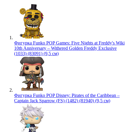
Фигурка Funko POP Games: Five Nights at Freddy's Wiki
10th Anniversary – Withered Golden Freddy Exclusive
(1033) (83091) (9,5 см)
Фигурка Funko POP Disney: Pirates of the Caribbean –
Captain Jack Sparrow (FS) (1482) (81940) (9,5 см)