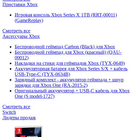
Приставки Xbox
Игровая консоль Xbox Series X 1TB (RRT-00011)
(GameReplay)
Смотреть все
Аксессуары Xbox
Беспроводной геймпад Carbon (Black) для Xbox
Беспроводной геймпад для Xbox (красный) (QAU-
00012)
Накладки на стики для геймпадов Xbox (TYX-0649)
Аккумуляторная батарея для Xbox Series S/X + кабель
USB-Type-C (TYX-0634B)
Зарядный комплект - аккумулятор геймпада + шнур
зарядки для Xbox One (RA-2015-2)
Оригинальный аккумулятор + USB-C кабель для Xbox
One (S model-1727)
Смотреть все
Switch
Лидеры продаж