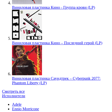
Виниловая пластинка Кино - Группа крови (LP)
Виниловая пластинка Кино – Последний герой (LP)
Виниловая пластинка Саундтрек – Cyberpunk 2077:
Phantom Liberty (LP)
Смотреть все
Исполнители
Adele
Ennio Morricone