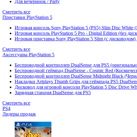
Для вечеринок / Party
Смотреть все
Приставки PlayStation 5
Игровая консоль Sony PlayStation 5 (PS5) Slim Disc White
Игровая консоль PlayStation 5 Pro - Digital Edition (без ди
Игровая приставка Sony PlayStation 5 Slim (с дисководом)
Смотреть все
Аксессуары PlayStation 5
Беспроводной контроллер DualSense для PS5 (оригиналь
Беспроводной геймпад DualSense - Cosmic Red (Космичес
Беспроводной контроллер DualSense Midnight Black (Черн
Накладки Artplays Thumb Grips для геймпада PS5 DualSens
Дисковод для игровой консоли PlayStation 5 Disc Drive W
Зарядная станция DualSense для PS5
Смотреть все
PS4
Лидеры продаж