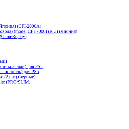
 (Япония) (CFI-2000A)
сковода) (model CFI-7000) (R-3) (Япония)
 (GameReplay)
ный)
кий красный) для PS5
ая полночь) для PS5
e (2 шт.) (черные)
hite (PRO/SLIM)