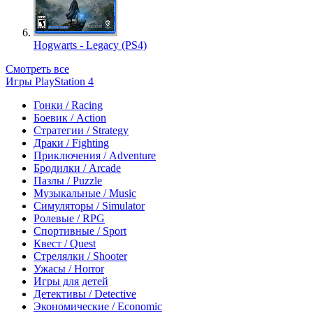
Hogwarts - Legacy (PS4)
Смотреть все
Игры PlayStation 4
Гонки / Racing
Боевик / Action
Стратегии / Strategy
Драки / Fighting
Приключения / Adventure
Бродилки / Arcade
Пазлы / Puzzle
Музыкальные / Music
Симуляторы / Simulator
Ролевые / RPG
Спортивные / Sport
Квест / Quest
Стрелялки / Shooter
Ужасы / Horror
Игры для детей
Детективы / Detective
Экономические / Economic