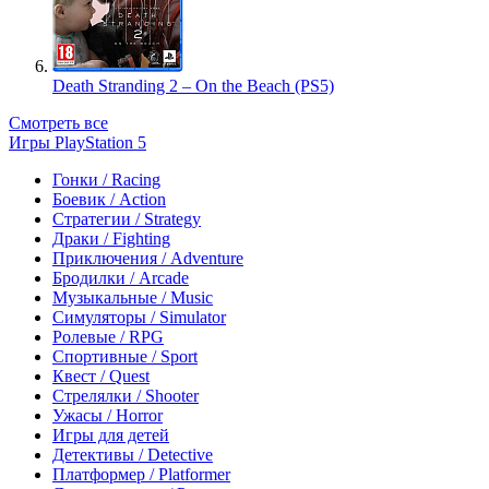
Death Stranding 2 – On the Beach (PS5)
Смотреть все
Игры PlayStation 5
Гонки / Racing
Боевик / Action
Стратегии / Strategy
Драки / Fighting
Приключения / Adventure
Бродилки / Arcade
Музыкальные / Music
Симуляторы / Simulator
Ролевые / RPG
Спортивные / Sport
Квест / Quest
Стрелялки / Shooter
Ужасы / Horror
Игры для детей
Детективы / Detective
Платформер / Platformer