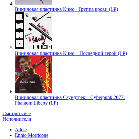
Виниловая пластинка Кино - Группа крови (LP)
Виниловая пластинка Кино – Последний герой (LP)
Виниловая пластинка Саундтрек – Cyberpunk 2077:
Phantom Liberty (LP)
Смотреть все
Исполнители
Adele
Ennio Morricone