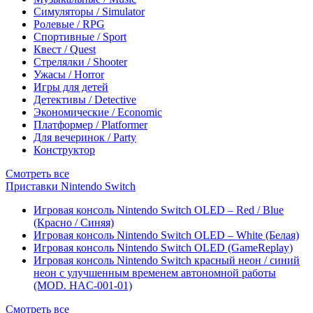
Симуляторы / Simulator
Ролевые / RPG
Спортивные / Sport
Квест / Quest
Стрелялки / Shooter
Ужасы / Horror
Игры для детей
Детективы / Detective
Экономические / Economic
Платформер / Platformer
Для вечеринок / Party
Конструктор
Смотреть все
Приставки Nintendo Switch
Игровая консоль Nintendo Switch OLED – Red / Blue
(Красно / Синяя)
Игровая консоль Nintendo Switch OLED – White (Белая)
Игровая консоль Nintendo Switch OLED (GameReplay)
Игровая консоль Nintendo Switch красный неон / синий
неон с улучшенным временем автономной работы
(MOD. HAC-001-01)
Смотреть все