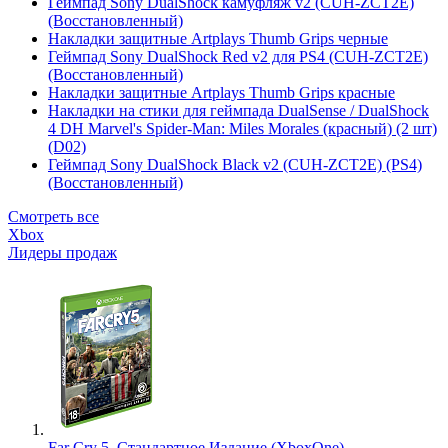
Геймпад Sony DualShock камуфляж v2 (CUH-ZCT2E)
(Восстановленный)
Накладки защитные Artplays Thumb Grips черные
Геймпад Sony DualShock Red v2 для PS4 (CUH-ZCT2E)
(Восстановленный)
Накладки защитные Artplays Thumb Grips красные
Накладки на стики для геймпада DualSense / DualShock
4 DH Marvel's Spider-Man: Miles Morales (красный) (2 шт)
(D02)
Геймпад Sony DualShock Black v2 (CUH-ZCT2E) (PS4)
(Восстановленный)
Смотреть все
Xbox
Лидеры продаж
Far Cry 5. Стандартное Издание (XboxOne)