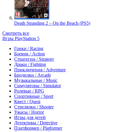
Death Stranding 2 – On the Beach (PS5)
Смотреть все
Игры PlayStation 5
Гонки / Racing
Боевик / Action
Стратегии / Strategy
Драки / Fighting
Приключения / Adventure
Бродилки / Arcade
Музыкальные / Music
Симуляторы / Simulator
Ролевые / RPG
Спортивные / Sport
Квест / Quest
Стрелялки / Shooter
Ужасы / Horror
Игры для детей
Детективы / Detective
Платформер / Platformer