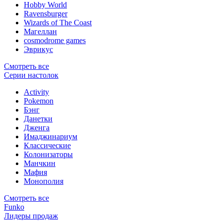
Hobby World
Ravensburger
Wizards of The Coast
Магеллан
сosmodrome games
Эврикус
Смотреть все
Серии настолок
Activity
Pokemon
Бэнг
Данетки
Дженга
Имаджинариум
Классические
Колонизаторы
Манчкин
Мафия
Монополия
Смотреть все
Funko
Лидеры продаж