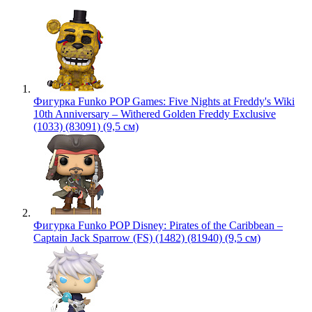
Фигурка Funko POP Games: Five Nights at Freddy's Wiki
10th Anniversary – Withered Golden Freddy Exclusive
(1033) (83091) (9,5 см)
Фигурка Funko POP Disney: Pirates of the Caribbean –
Captain Jack Sparrow (FS) (1482) (81940) (9,5 см)