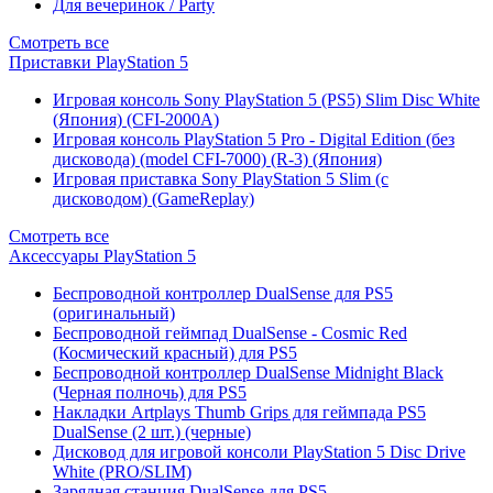
Для вечеринок / Party
Смотреть все
Приставки PlayStation 5
Игровая консоль Sony PlayStation 5 (PS5) Slim Disc White
(Япония) (CFI-2000A)
Игровая консоль PlayStation 5 Pro - Digital Edition (без
дисковода) (model CFI-7000) (R-3) (Япония)
Игровая приставка Sony PlayStation 5 Slim (с
дисководом) (GameReplay)
Смотреть все
Аксессуары PlayStation 5
Беспроводной контроллер DualSense для PS5
(оригинальный)
Беспроводной геймпад DualSense - Cosmic Red
(Космический красный) для PS5
Беспроводной контроллер DualSense Midnight Black
(Черная полночь) для PS5
Накладки Artplays Thumb Grips для геймпада PS5
DualSense (2 шт.) (черные)
Дисковод для игровой консоли PlayStation 5 Disc Drive
White (PRO/SLIM)
Зарядная станция DualSense для PS5