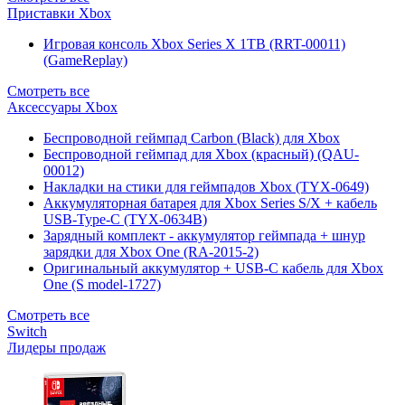
Приставки Xbox
Игровая консоль Xbox Series X 1TB (RRT-00011)
(GameReplay)
Смотреть все
Аксессуары Xbox
Беспроводной геймпад Carbon (Black) для Xbox
Беспроводной геймпад для Xbox (красный) (QAU-
00012)
Накладки на стики для геймпадов Xbox (TYX-0649)
Аккумуляторная батарея для Xbox Series S/X + кабель
USB-Type-C (TYX-0634B)
Зарядный комплект - аккумулятор геймпада + шнур
зарядки для Xbox One (RA-2015-2)
Оригинальный аккумулятор + USB-C кабель для Xbox
One (S model-1727)
Смотреть все
Switch
Лидеры продаж