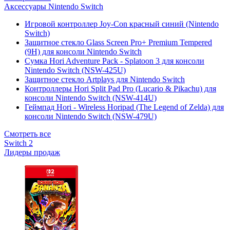
Аксессуары Nintendo Switch
Игровой контроллер Joy-Con красный синий (Nintendo
Switch)
Защитное стекло Glass Screen Pro+ Premium Tempered
(9H) для консоли Nintendo Switch
Сумка Hori Adventure Pack - Splatoon 3 для консоли
Nintendo Switch (NSW-425U)
Защитное стекло Artplays для Nintendo Switch
Контроллеры Hori Split Pad Pro (Lucario & Pikachu) для
консоли Nintendo Switch (NSW-414U)
Геймпад Hori - Wireless Horipad (The Legend of Zelda) для
консоли Nintendo Switch (NSW-479U)
Смотреть все
Switch 2
Лидеры продаж