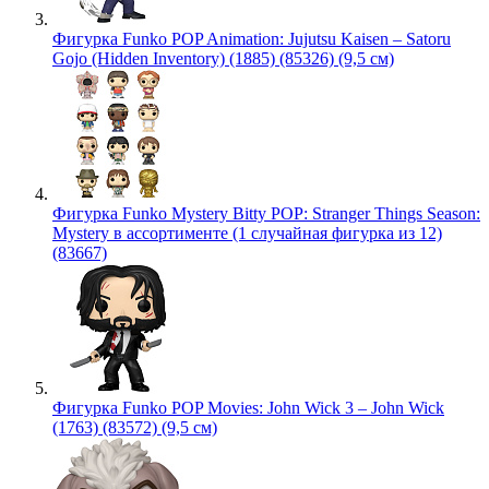
Фигурка Funko POP Animation: Jujutsu Kaisen – Satoru
Gojo (Hidden Inventory) (1885) (85326) (9,5 см)
Фигурка Funko Mystery Bitty POP: Stranger Things Season:
Mystery в ассортименте (1 случайная фигурка из 12)
(83667)
Фигурка Funko POP Movies: John Wick 3 – John Wick
(1763) (83572) (9,5 см)