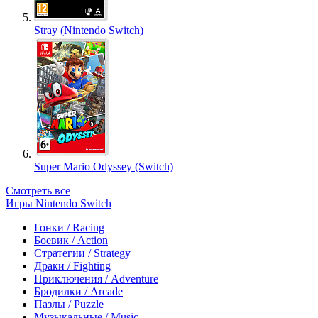
Stray (Nintendo Switch)
Super Mario Odyssey (Switch)
Смотреть все
Игры Nintendo Switch
Гонки / Racing
Боевик / Action
Стратегии / Strategy
Драки / Fighting
Приключения / Adventure
Бродилки / Arcade
Пазлы / Puzzle
Музыкальные / Music