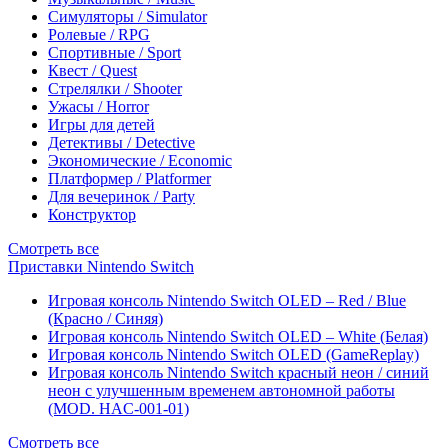
Симуляторы / Simulator
Ролевые / RPG
Спортивные / Sport
Квест / Quest
Стрелялки / Shooter
Ужасы / Horror
Игры для детей
Детективы / Detective
Экономические / Economic
Платформер / Platformer
Для вечеринок / Party
Конструктор
Смотреть все
Приставки Nintendo Switch
Игровая консоль Nintendo Switch OLED – Red / Blue
(Красно / Синяя)
Игровая консоль Nintendo Switch OLED – White (Белая)
Игровая консоль Nintendo Switch OLED (GameReplay)
Игровая консоль Nintendo Switch красный неон / синий
неон с улучшенным временем автономной работы
(MOD. HAC-001-01)
Смотреть все