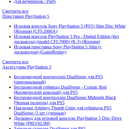
Для вечеринок / Party
Смотреть все
Приставки PlayStation 5
Игровая консоль Sony PlayStation 5 (PS5) Slim Disc White
(Япония) (CFI-2000A)
Игровая консоль PlayStation 5 Pro - Digital Edition (без
дисковода) (model CFI-7000) (R-3) (Япония)
Игровая приставка Sony PlayStation 5 Slim (с
дисководом) (GameReplay)
Смотреть все
Аксессуары PlayStation 5
Беспроводной контроллер DualSense для PS5
(оригинальный)
Беспроводной геймпад DualSense - Cosmic Red
(Космический красный) для PS5
Беспроводной контроллер DualSense Midnight Black
(Черная полночь) для PS5
Накладки Artplays Thumb Grips для геймпада PS5
DualSense (2 шт.) (черные)
Дисковод для игровой консоли PlayStation 5 Disc Drive
White (PRO/SLIM)
Зарядная станция DualSense для PS5