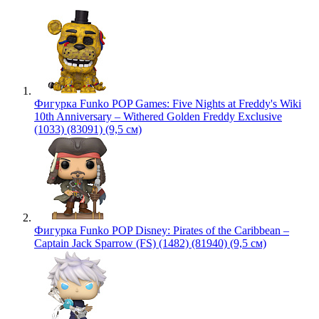
Фигурка Funko POP Games: Five Nights at Freddy's Wiki
10th Anniversary – Withered Golden Freddy Exclusive
(1033) (83091) (9,5 см)
Фигурка Funko POP Disney: Pirates of the Caribbean –
Captain Jack Sparrow (FS) (1482) (81940) (9,5 см)