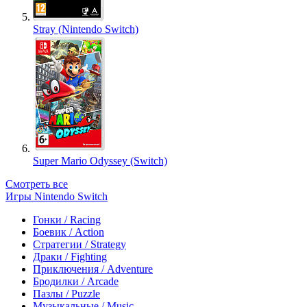
Stray (Nintendo Switch)
Super Mario Odyssey (Switch)
Смотреть все
Игры Nintendo Switch
Гонки / Racing
Боевик / Action
Стратегии / Strategy
Драки / Fighting
Приключения / Adventure
Бродилки / Arcade
Пазлы / Puzzle
Музыкальные / Music