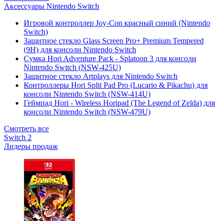
Аксессуары Nintendo Switch
Игровой контроллер Joy-Con красный синий (Nintendo
Switch)
Защитное стекло Glass Screen Pro+ Premium Tempered
(9H) для консоли Nintendo Switch
Сумка Hori Adventure Pack - Splatoon 3 для консоли
Nintendo Switch (NSW-425U)
Защитное стекло Artplays для Nintendo Switch
Контроллеры Hori Split Pad Pro (Lucario & Pikachu) для
консоли Nintendo Switch (NSW-414U)
Геймпад Hori - Wireless Horipad (The Legend of Zelda) для
консоли Nintendo Switch (NSW-479U)
Смотреть все
Switch 2
Лидеры продаж