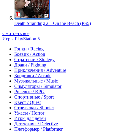
Death Stranding 2 – On the Beach (PS5)
Смотреть все
Игры PlayStation 5
Гонки / Racing
Боевик / Action
Стратегии / Strategy
Драки / Fighting
Приключения / Adventure
Бродилки / Arcade
Музыкальные / Music
Симуляторы / Simulator
Ролевые / RPG
Спортивные / Sport
Квест / Quest
Стрелялки / Shooter
Ужасы / Horror
Игры для детей
Детективы / Detective
Платформер / Platformer