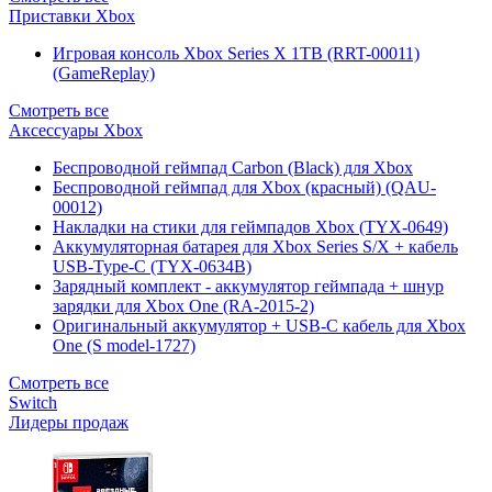
Приставки Xbox
Игровая консоль Xbox Series X 1TB (RRT-00011)
(GameReplay)
Смотреть все
Аксессуары Xbox
Беспроводной геймпад Carbon (Black) для Xbox
Беспроводной геймпад для Xbox (красный) (QAU-
00012)
Накладки на стики для геймпадов Xbox (TYX-0649)
Аккумуляторная батарея для Xbox Series S/X + кабель
USB-Type-C (TYX-0634B)
Зарядный комплект - аккумулятор геймпада + шнур
зарядки для Xbox One (RA-2015-2)
Оригинальный аккумулятор + USB-C кабель для Xbox
One (S model-1727)
Смотреть все
Switch
Лидеры продаж