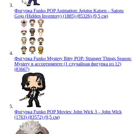
Фигурка Funko POP Animation: Jujutsu Kaisen – Satoru
Gojo (Hidden Inventory) (1885) (85326) (9,5 см)
Фигурка Funko Mystery Bitty POP: Stranger Things Season:
Mystery в ассортименте (1 случайная фигурка из 12)
(83667)
Фигурка Funko POP Movies: John Wick 3 – John Wick
(1763) (83572) (9,5 см)