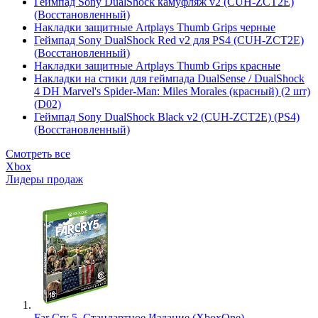
Геймпад Sony DualShock камуфляж v2 (CUH-ZCT2E)
(Восстановленный)
Накладки защитные Artplays Thumb Grips черные
Геймпад Sony DualShock Red v2 для PS4 (CUH-ZCT2E)
(Восстановленный)
Накладки защитные Artplays Thumb Grips красные
Накладки на стики для геймпада DualSense / DualShock
4 DH Marvel's Spider-Man: Miles Morales (красный) (2 шт)
(D02)
Геймпад Sony DualShock Black v2 (CUH-ZCT2E) (PS4)
(Восстановленный)
Смотреть все
Xbox
Лидеры продаж
Far Cry 5. Стандартное Издание (XboxOne)