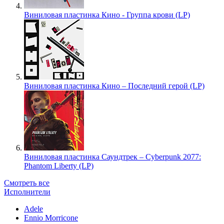
Виниловая пластинка Кино - Группа крови (LP)
Виниловая пластинка Кино – Последний герой (LP)
Виниловая пластинка Саундтрек – Cyberpunk 2077:
Phantom Liberty (LP)
Смотреть все
Исполнители
Adele
Ennio Morricone