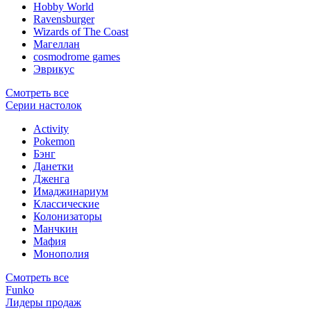
Hobby World
Ravensburger
Wizards of The Coast
Магеллан
сosmodrome games
Эврикус
Смотреть все
Серии настолок
Activity
Pokemon
Бэнг
Данетки
Дженга
Имаджинариум
Классические
Колонизаторы
Манчкин
Мафия
Монополия
Смотреть все
Funko
Лидеры продаж