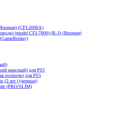
 (Япония) (CFI-2000A)
сковода) (model CFI-7000) (R-3) (Япония)
 (GameReplay)
ный)
кий красный) для PS5
ая полночь) для PS5
e (2 шт.) (черные)
hite (PRO/SLIM)