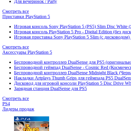
Для вечеринок / Party
Смотреть все
Приставки PlayStation 5
Игровая консоль Sony PlayStation 5 (PS5) Slim Disc White
Игровая консоль PlayStation 5 Pro - Digital Edition (без ди
Игровая приставка Sony PlayStation 5 Slim (с дисководом)
Смотреть все
Аксессуары PlayStation 5
Беспроводной контроллер DualSense для PS5 (оригиналь
Беспроводной геймпад DualSense - Cosmic Red (Космичес
Беспроводной контроллер DualSense Midnight Black (Черн
Накладки Artplays Thumb Grips для геймпада PS5 DualSens
Дисковод для игровой консоли PlayStation 5 Disc Drive W
Зарядная станция DualSense для PS5
Смотреть все
PS4
Лидеры продаж