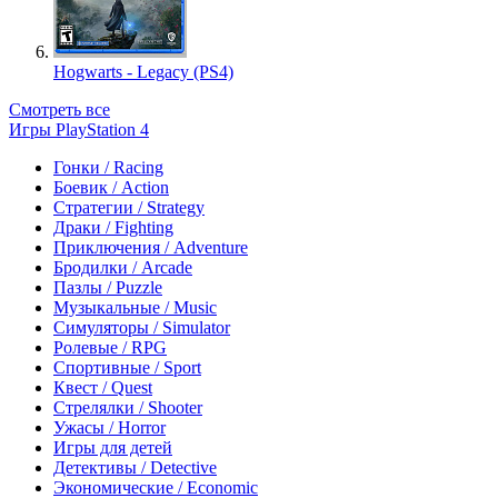
Hogwarts - Legacy (PS4)
Смотреть все
Игры PlayStation 4
Гонки / Racing
Боевик / Action
Стратегии / Strategy
Драки / Fighting
Приключения / Adventure
Бродилки / Arcade
Пазлы / Puzzle
Музыкальные / Music
Симуляторы / Simulator
Ролевые / RPG
Спортивные / Sport
Квест / Quest
Стрелялки / Shooter
Ужасы / Horror
Игры для детей
Детективы / Detective
Экономические / Economic