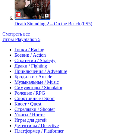
Death Stranding 2 – On the Beach (PS5)
Смотреть все
Игры PlayStation 5
Гонки / Racing
Боевик / Action
Стратегии / Strategy
Драки / Fighting
Приключения / Adventure
Бродилки / Arcade
Музыкальные / Music
Симуляторы / Simulator
Ролевые / RPG
Спортивные / Sport
Квест / Quest
Стрелялки / Shooter
Ужасы / Horror
Игры для детей
Детективы / Detective
Платформер / Platformer