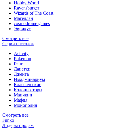
Hobby World
Ravensburger
Wizards of The Coast
Магеллан
сosmodrome games
Эврикус
Смотреть все
Серии настолок
Activity
Pokemon
Бэнг
Данетки
Дженга
Имаджинариум
Классические
Колонизаторы
Манчкин
Мафия
Монополия
Смотреть все
Funko
Лидеры продаж