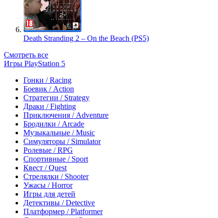
Death Stranding 2 – On the Beach (PS5)
Смотреть все
Игры PlayStation 5
Гонки / Racing
Боевик / Action
Стратегии / Strategy
Драки / Fighting
Приключения / Adventure
Бродилки / Arcade
Музыкальные / Music
Симуляторы / Simulator
Ролевые / RPG
Спортивные / Sport
Квест / Quest
Стрелялки / Shooter
Ужасы / Horror
Игры для детей
Детективы / Detective
Платформер / Platformer