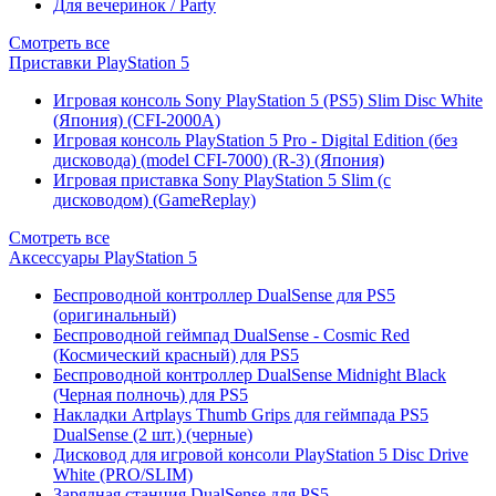
Для вечеринок / Party
Смотреть все
Приставки PlayStation 5
Игровая консоль Sony PlayStation 5 (PS5) Slim Disc White
(Япония) (CFI-2000A)
Игровая консоль PlayStation 5 Pro - Digital Edition (без
дисковода) (model CFI-7000) (R-3) (Япония)
Игровая приставка Sony PlayStation 5 Slim (с
дисководом) (GameReplay)
Смотреть все
Аксессуары PlayStation 5
Беспроводной контроллер DualSense для PS5
(оригинальный)
Беспроводной геймпад DualSense - Cosmic Red
(Космический красный) для PS5
Беспроводной контроллер DualSense Midnight Black
(Черная полночь) для PS5
Накладки Artplays Thumb Grips для геймпада PS5
DualSense (2 шт.) (черные)
Дисковод для игровой консоли PlayStation 5 Disc Drive
White (PRO/SLIM)
Зарядная станция DualSense для PS5