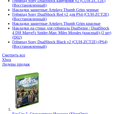
Геймпад Sony DualShock камуфляж v2 (CUH-ZCT2E)
(Восстановленный)
Накладки защитные Artplays Thumb Grips черные
Геймпад Sony DualShock Red v2 для PS4 (CUH-ZCT2E)
(Восстановленный)
Накладки защитные Artplays Thumb Grips красные
Накладки на стики для геймпада DualSense / DualShock
4 DH Marvel's Spider-Man: Miles Morales (красный) (2 шт)
(D02)
Геймпад Sony DualShock Black v2 (CUH-ZCT2E) (PS4)
(Восстановленный)
Смотреть все
Xbox
Лидеры продаж
Far Cry 5. Стандартное Издание (XboxOne)