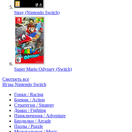
Stray (Nintendo Switch)
Super Mario Odyssey (Switch)
Смотреть все
Игры Nintendo Switch
Гонки / Racing
Боевик / Action
Стратегии / Strategy
Драки / Fighting
Приключения / Adventure
Бродилки / Arcade
Пазлы / Puzzle
Музыкальные / Music