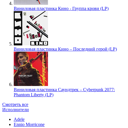
Виниловая пластинка Кино - Группа крови (LP)
Виниловая пластинка Кино – Последний герой (LP)
Виниловая пластинка Саундтрек – Cyberpunk 2077:
Phantom Liberty (LP)
Смотреть все
Исполнители
Adele
Ennio Morricone