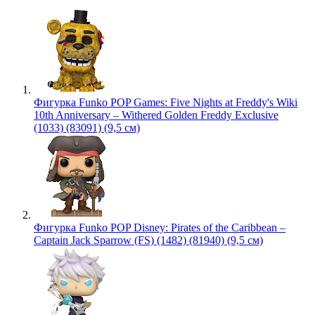
Фигурка Funko POP Games: Five Nights at Freddy's Wiki
10th Anniversary – Withered Golden Freddy Exclusive
(1033) (83091) (9,5 см)
Фигурка Funko POP Disney: Pirates of the Caribbean –
Captain Jack Sparrow (FS) (1482) (81940) (9,5 см)