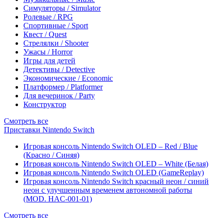
Симуляторы / Simulator
Ролевые / RPG
Спортивные / Sport
Квест / Quest
Стрелялки / Shooter
Ужасы / Horror
Игры для детей
Детективы / Detective
Экономические / Economic
Платформер / Platformer
Для вечеринок / Party
Конструктор
Смотреть все
Приставки Nintendo Switch
Игровая консоль Nintendo Switch OLED – Red / Blue
(Красно / Синяя)
Игровая консоль Nintendo Switch OLED – White (Белая)
Игровая консоль Nintendo Switch OLED (GameReplay)
Игровая консоль Nintendo Switch красный неон / синий
неон с улучшенным временем автономной работы
(MOD. HAC-001-01)
Смотреть все