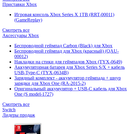
Приставки Xbox
Игровая консоль Xbox Series X 1TB (RRT-00011)
(GameReplay)
Смотреть все
Аксессуары Xbox
Беспроводной геймпад Carbon (Black) для Xbox
Беспроводной геймпад для Xbox (красный) (QAU-
00012)
Накладки на стики для геймпадов Xbox (TYX-0649)
Аккумуляторная батарея для Xbox Series S/X + кабель
USB-Type-C (TYX-0634B)
Зарядный комплект - аккумулятор геймпада + шнур
зарядки для Xbox One (RA-2015-2)
Оригинальный аккумулятор + USB-C кабель для Xbox
One (S model-1727)
Смотреть все
Switch
Лидеры продаж