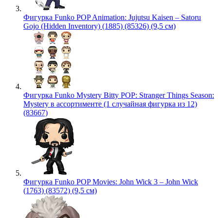
Фигурка Funko POP Animation: Jujutsu Kaisen – Satoru
Gojo (Hidden Inventory) (1885) (85326) (9,5 см)
Фигурка Funko Mystery Bitty POP: Stranger Things Season:
Mystery в ассортименте (1 случайная фигурка из 12)
(83667)
Фигурка Funko POP Movies: John Wick 3 – John Wick
(1763) (83572) (9,5 см)