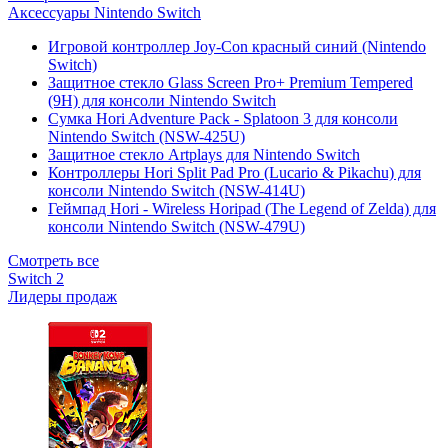
Аксессуары Nintendo Switch
Игровой контроллер Joy-Con красный синий (Nintendo
Switch)
Защитное стекло Glass Screen Pro+ Premium Tempered
(9H) для консоли Nintendo Switch
Сумка Hori Adventure Pack - Splatoon 3 для консоли
Nintendo Switch (NSW-425U)
Защитное стекло Artplays для Nintendo Switch
Контроллеры Hori Split Pad Pro (Lucario & Pikachu) для
консоли Nintendo Switch (NSW-414U)
Геймпад Hori - Wireless Horipad (The Legend of Zelda) для
консоли Nintendo Switch (NSW-479U)
Смотреть все
Switch 2
Лидеры продаж