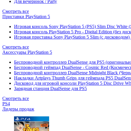
Для вечеринок / Party
Смотреть все
Приставки PlayStation 5
Игровая консоль Sony PlayStation 5 (PS5) Slim Disc White
Игровая консоль PlayStation 5 Pro - Digital Edition (без ди
Игровая приставка Sony PlayStation 5 Slim (с дисководом)
Смотреть все
Аксессуары PlayStation 5
Беспроводной контроллер DualSense для PS5 (оригиналь
Беспроводной геймпад DualSense - Cosmic Red (Космичес
Беспроводной контроллер DualSense Midnight Black (Черн
Накладки Artplays Thumb Grips для геймпада PS5 DualSens
Дисковод для игровой консоли PlayStation 5 Disc Drive W
Зарядная станция DualSense для PS5
Смотреть все
PS4
Лидеры продаж