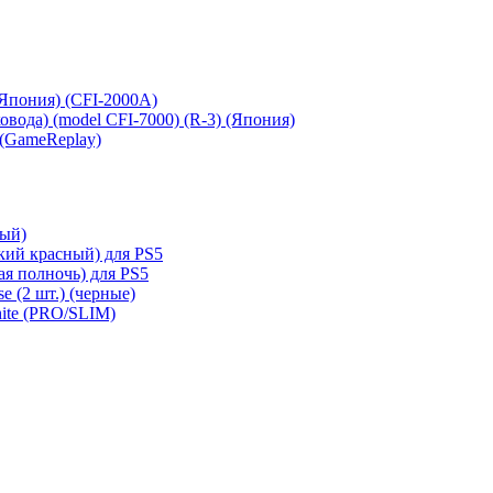
 (Япония) (CFI-2000A)
сковода) (model CFI-7000) (R-3) (Япония)
 (GameReplay)
ный)
кий красный) для PS5
ая полночь) для PS5
e (2 шт.) (черные)
hite (PRO/SLIM)