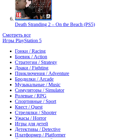
Death Stranding 2 – On the Beach (PS5)
Смотреть все
Игры PlayStation 5
Гонки / Racing
Боевик / Action
Стратегии / Strategy
Драки / Fighting
Приключения / Adventure
Бродилки / Arcade
Музыкальные / Music
Симуляторы / Simulator
Ролевые / RPG
Спортивные / Sport
Квест / Quest
Стрелялки / Shooter
Ужасы / Horror
Игры для детей
Детективы / Detective
Платформер / Platformer