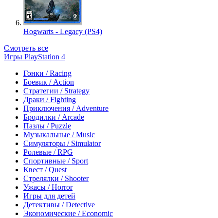
Hogwarts - Legacy (PS4)
Смотреть все
Игры PlayStation 4
Гонки / Racing
Боевик / Action
Стратегии / Strategy
Драки / Fighting
Приключения / Adventure
Бродилки / Arcade
Пазлы / Puzzle
Музыкальные / Music
Симуляторы / Simulator
Ролевые / RPG
Спортивные / Sport
Квест / Quest
Стрелялки / Shooter
Ужасы / Horror
Игры для детей
Детективы / Detective
Экономические / Economic