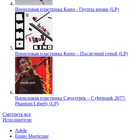
Виниловая пластинка Кино - Группа крови (LP)
Виниловая пластинка Кино – Последний герой (LP)
Виниловая пластинка Саундтрек – Cyberpunk 2077:
Phantom Liberty (LP)
Смотреть все
Исполнители
Adele
Ennio Morricone