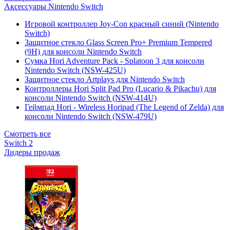
Аксессуары Nintendo Switch
Игровой контроллер Joy-Con красный синий (Nintendo
Switch)
Защитное стекло Glass Screen Pro+ Premium Tempered
(9H) для консоли Nintendo Switch
Сумка Hori Adventure Pack - Splatoon 3 для консоли
Nintendo Switch (NSW-425U)
Защитное стекло Artplays для Nintendo Switch
Контроллеры Hori Split Pad Pro (Lucario & Pikachu) для
консоли Nintendo Switch (NSW-414U)
Геймпад Hori - Wireless Horipad (The Legend of Zelda) для
консоли Nintendo Switch (NSW-479U)
Смотреть все
Switch 2
Лидеры продаж