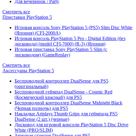
Для вечеринок / Party
Смотреть все
Приставки PlayStation 5
Игровая консоль Sony PlayStation 5 (PS5) Slim Disc White
(Япония) (CFI-2000A)
Игровая консоль PlayStation 5 Pro - Digital Edition (без
дисковода) (model CFI-7000) (R-3) (Япония)
Игровая приставка Sony PlayStation 5 Slim (с
дисководом) (GameReplay)
Смотреть все
Аксессуары PlayStation 5
Беспроводной контроллер DualSense для PS5
(оригинальный)
Беспроводной геймпад DualSense - Cosmic Red
(Космический красный) для PS5
Беспроводной контроллер DualSense Midnight Black
(Черная полночь) для PS5
Накладки Artplays Thumb Grips для геймпада PS5
DualSense (2 шт.) (черные)
Дисковод для игровой консоли PlayStation 5 Disc Drive
White (PRO/SLIM)
Зарядная станция DualSense для PS5