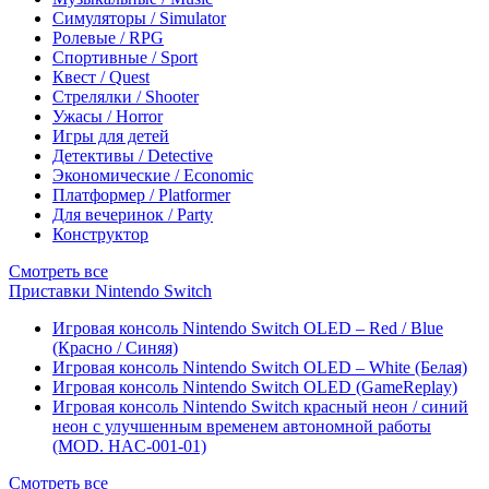
Симуляторы / Simulator
Ролевые / RPG
Спортивные / Sport
Квест / Quest
Стрелялки / Shooter
Ужасы / Horror
Игры для детей
Детективы / Detective
Экономические / Economic
Платформер / Platformer
Для вечеринок / Party
Конструктор
Смотреть все
Приставки Nintendo Switch
Игровая консоль Nintendo Switch OLED – Red / Blue
(Красно / Синяя)
Игровая консоль Nintendo Switch OLED – White (Белая)
Игровая консоль Nintendo Switch OLED (GameReplay)
Игровая консоль Nintendo Switch красный неон / синий
неон с улучшенным временем автономной работы
(MOD. HAC-001-01)
Смотреть все