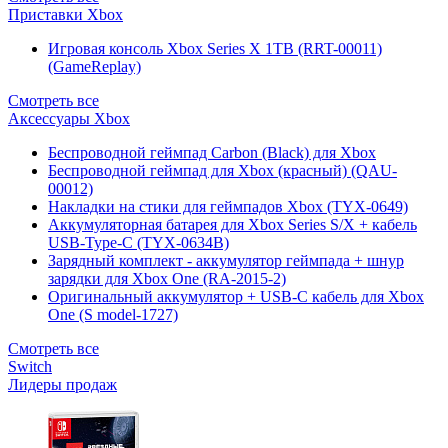
Приставки Xbox
Игровая консоль Xbox Series X 1TB (RRT-00011)
(GameReplay)
Смотреть все
Аксессуары Xbox
Беспроводной геймпад Carbon (Black) для Xbox
Беспроводной геймпад для Xbox (красный) (QAU-
00012)
Накладки на стики для геймпадов Xbox (TYX-0649)
Аккумуляторная батарея для Xbox Series S/X + кабель
USB-Type-C (TYX-0634B)
Зарядный комплект - аккумулятор геймпада + шнур
зарядки для Xbox One (RA-2015-2)
Оригинальный аккумулятор + USB-C кабель для Xbox
One (S model-1727)
Смотреть все
Switch
Лидеры продаж