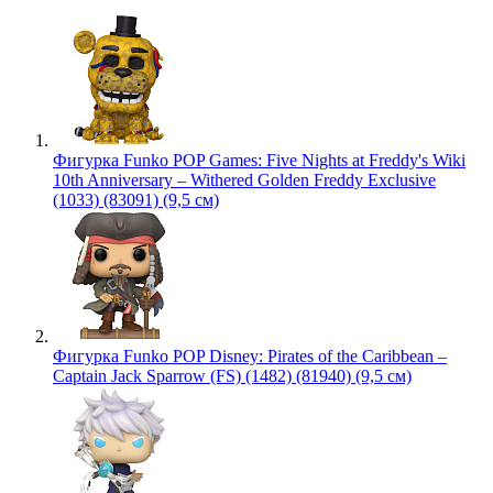
Фигурка Funko POP Games: Five Nights at Freddy's Wiki
10th Anniversary – Withered Golden Freddy Exclusive
(1033) (83091) (9,5 см)
Фигурка Funko POP Disney: Pirates of the Caribbean –
Captain Jack Sparrow (FS) (1482) (81940) (9,5 см)