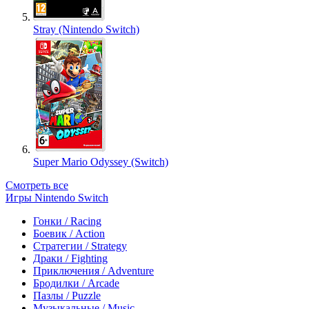
Stray (Nintendo Switch)
Super Mario Odyssey (Switch)
Смотреть все
Игры Nintendo Switch
Гонки / Racing
Боевик / Action
Стратегии / Strategy
Драки / Fighting
Приключения / Adventure
Бродилки / Arcade
Пазлы / Puzzle
Музыкальные / Music