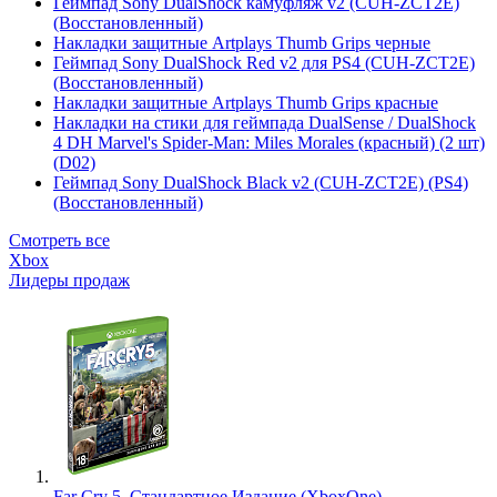
Геймпад Sony DualShock камуфляж v2 (CUH-ZCT2E)
(Восстановленный)
Накладки защитные Artplays Thumb Grips черные
Геймпад Sony DualShock Red v2 для PS4 (CUH-ZCT2E)
(Восстановленный)
Накладки защитные Artplays Thumb Grips красные
Накладки на стики для геймпада DualSense / DualShock
4 DH Marvel's Spider-Man: Miles Morales (красный) (2 шт)
(D02)
Геймпад Sony DualShock Black v2 (CUH-ZCT2E) (PS4)
(Восстановленный)
Смотреть все
Xbox
Лидеры продаж
Far Cry 5. Стандартное Издание (XboxOne)