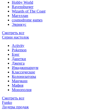
Hobby World
Ravensburger
Wizards of The Coast
Магеллан
сosmodrome games
Эврикус
Смотреть все
Серии настолок
Activity
Pokemon
Бэнг
Данетки
Дженга
Имаджинариум
Классические
Колонизаторы
Манчкин
Мафия
Монополия
Смотреть все
Funko
Лидеры продаж