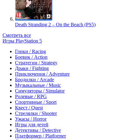
Death Stranding 2 – On the Beach (PS5)
Смотреть все
Игры PlayStation 5
Гонки / Racing
Боевик / Action
Стратегии / Strategy
Драки / Fighting
Приключения / Adventure
Бродилки / Arcade
Музыкальные / Music
Симуляторы / Simulator
Ролевые / RPG
Спортивные / Sport
Квест / Quest
Стрелялки / Shooter
Ужасы / Horror
Игры для детей
Детективы / Detective
Платформер / Platformer