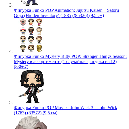
Фигурка Funko POP Animation: Jujutsu Kaisen – Satoru
Gojo (Hidden Inventory) (1885) (85326) (9,5 см)
Фигурка Funko Mystery Bitty POP: Stranger Things Season:
Mystery в ассортименте (1 случайная фигурка из 12)
(83667)
Фигурка Funko POP Movies: John Wick 3 – John Wick
(1763) (83572) (9,5 см)