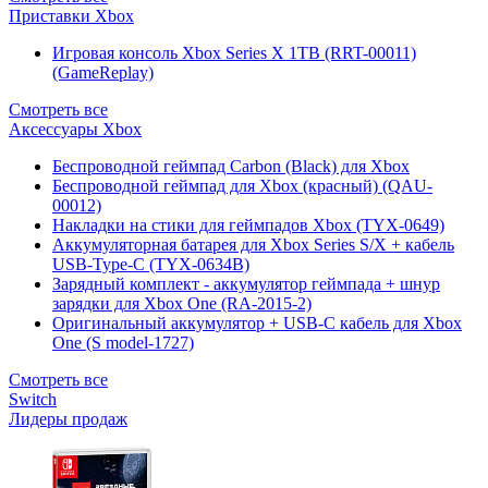
Приставки Xbox
Игровая консоль Xbox Series X 1TB (RRT-00011)
(GameReplay)
Смотреть все
Аксессуары Xbox
Беспроводной геймпад Carbon (Black) для Xbox
Беспроводной геймпад для Xbox (красный) (QAU-
00012)
Накладки на стики для геймпадов Xbox (TYX-0649)
Аккумуляторная батарея для Xbox Series S/X + кабель
USB-Type-C (TYX-0634B)
Зарядный комплект - аккумулятор геймпада + шнур
зарядки для Xbox One (RA-2015-2)
Оригинальный аккумулятор + USB-C кабель для Xbox
One (S model-1727)
Смотреть все
Switch
Лидеры продаж