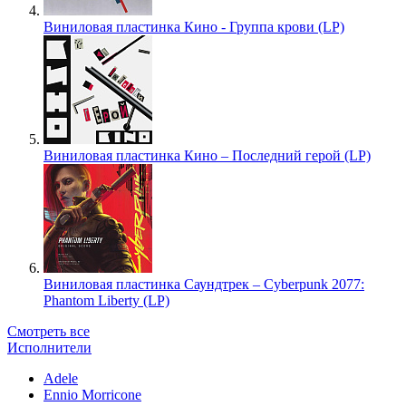
Виниловая пластинка Кино - Группа крови (LP)
Виниловая пластинка Кино – Последний герой (LP)
Виниловая пластинка Саундтрек – Cyberpunk 2077:
Phantom Liberty (LP)
Смотреть все
Исполнители
Adele
Ennio Morricone