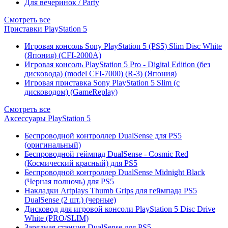
Для вечеринок / Party
Смотреть все
Приставки PlayStation 5
Игровая консоль Sony PlayStation 5 (PS5) Slim Disc White
(Япония) (CFI-2000A)
Игровая консоль PlayStation 5 Pro - Digital Edition (без
дисковода) (model CFI-7000) (R-3) (Япония)
Игровая приставка Sony PlayStation 5 Slim (с
дисководом) (GameReplay)
Смотреть все
Аксессуары PlayStation 5
Беспроводной контроллер DualSense для PS5
(оригинальный)
Беспроводной геймпад DualSense - Cosmic Red
(Космический красный) для PS5
Беспроводной контроллер DualSense Midnight Black
(Черная полночь) для PS5
Накладки Artplays Thumb Grips для геймпада PS5
DualSense (2 шт.) (черные)
Дисковод для игровой консоли PlayStation 5 Disc Drive
White (PRO/SLIM)
Зарядная станция DualSense для PS5