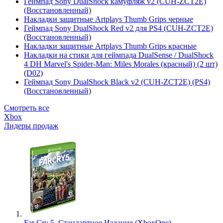
Геймпад Sony DualShock камуфляж v2 (CUH-ZCT2E)
(Восстановленный)
Накладки защитные Artplays Thumb Grips черные
Геймпад Sony DualShock Red v2 для PS4 (CUH-ZCT2E)
(Восстановленный)
Накладки защитные Artplays Thumb Grips красные
Накладки на стики для геймпада DualSense / DualShock
4 DH Marvel's Spider-Man: Miles Morales (красный) (2 шт)
(D02)
Геймпад Sony DualShock Black v2 (CUH-ZCT2E) (PS4)
(Восстановленный)
Смотреть все
Xbox
Лидеры продаж
Far Cry 5. Стандартное Издание (XboxOne)