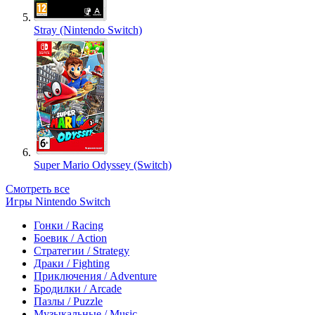
Stray (Nintendo Switch)
Super Mario Odyssey (Switch)
Смотреть все
Игры Nintendo Switch
Гонки / Racing
Боевик / Action
Стратегии / Strategy
Драки / Fighting
Приключения / Adventure
Бродилки / Arcade
Пазлы / Puzzle
Музыкальные / Music