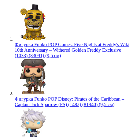
Фигурка Funko POP Games: Five Nights at Freddy's Wiki
10th Anniversary – Withered Golden Freddy Exclusive
(1033) (83091) (9,5 см)
Фигурка Funko POP Disney: Pirates of the Caribbean –
Captain Jack Sparrow (FS) (1482) (81940) (9,5 см)