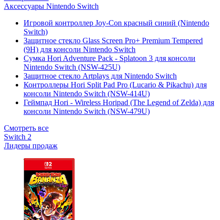
Аксессуары Nintendo Switch
Игровой контроллер Joy-Con красный синий (Nintendo
Switch)
Защитное стекло Glass Screen Pro+ Premium Tempered
(9H) для консоли Nintendo Switch
Сумка Hori Adventure Pack - Splatoon 3 для консоли
Nintendo Switch (NSW-425U)
Защитное стекло Artplays для Nintendo Switch
Контроллеры Hori Split Pad Pro (Lucario & Pikachu) для
консоли Nintendo Switch (NSW-414U)
Геймпад Hori - Wireless Horipad (The Legend of Zelda) для
консоли Nintendo Switch (NSW-479U)
Смотреть все
Switch 2
Лидеры продаж