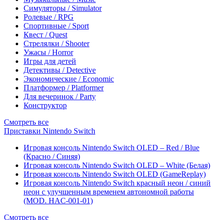
Симуляторы / Simulator
Ролевые / RPG
Спортивные / Sport
Квест / Quest
Стрелялки / Shooter
Ужасы / Horror
Игры для детей
Детективы / Detective
Экономические / Economic
Платформер / Platformer
Для вечеринок / Party
Конструктор
Смотреть все
Приставки Nintendo Switch
Игровая консоль Nintendo Switch OLED – Red / Blue
(Красно / Синяя)
Игровая консоль Nintendo Switch OLED – White (Белая)
Игровая консоль Nintendo Switch OLED (GameReplay)
Игровая консоль Nintendo Switch красный неон / синий
неон с улучшенным временем автономной работы
(MOD. HAC-001-01)
Смотреть все