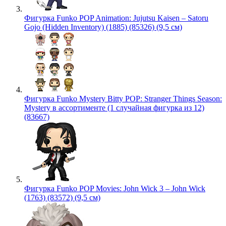
Фигурка Funko POP Animation: Jujutsu Kaisen – Satoru
Gojo (Hidden Inventory) (1885) (85326) (9,5 см)
Фигурка Funko Mystery Bitty POP: Stranger Things Season:
Mystery в ассортименте (1 случайная фигурка из 12)
(83667)
Фигурка Funko POP Movies: John Wick 3 – John Wick
(1763) (83572) (9,5 см)