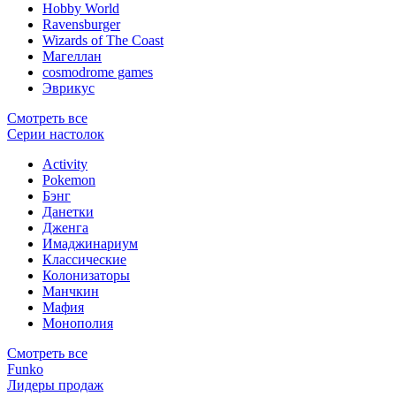
Hobby World
Ravensburger
Wizards of The Coast
Магеллан
сosmodrome games
Эврикус
Смотреть все
Серии настолок
Activity
Pokemon
Бэнг
Данетки
Дженга
Имаджинариум
Классические
Колонизаторы
Манчкин
Мафия
Монополия
Смотреть все
Funko
Лидеры продаж