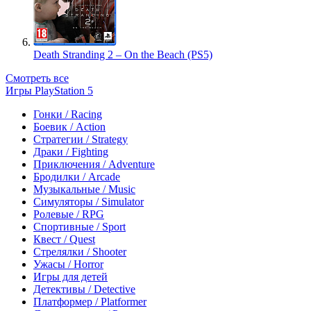
Death Stranding 2 – On the Beach (PS5)
Смотреть все
Игры PlayStation 5
Гонки / Racing
Боевик / Action
Стратегии / Strategy
Драки / Fighting
Приключения / Adventure
Бродилки / Arcade
Музыкальные / Music
Симуляторы / Simulator
Ролевые / RPG
Спортивные / Sport
Квест / Quest
Стрелялки / Shooter
Ужасы / Horror
Игры для детей
Детективы / Detective
Платформер / Platformer