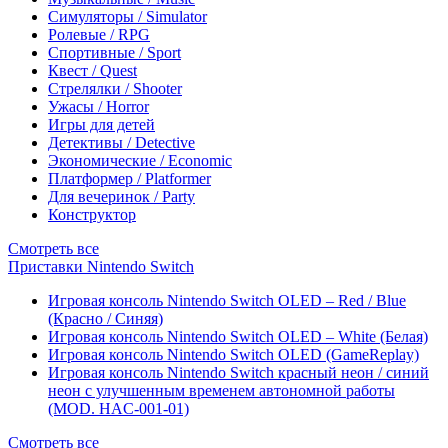
Симуляторы / Simulator
Ролевые / RPG
Спортивные / Sport
Квест / Quest
Стрелялки / Shooter
Ужасы / Horror
Игры для детей
Детективы / Detective
Экономические / Economic
Платформер / Platformer
Для вечеринок / Party
Конструктор
Смотреть все
Приставки Nintendo Switch
Игровая консоль Nintendo Switch OLED – Red / Blue
(Красно / Синяя)
Игровая консоль Nintendo Switch OLED – White (Белая)
Игровая консоль Nintendo Switch OLED (GameReplay)
Игровая консоль Nintendo Switch красный неон / синий
неон с улучшенным временем автономной работы
(MOD. HAC-001-01)
Смотреть все