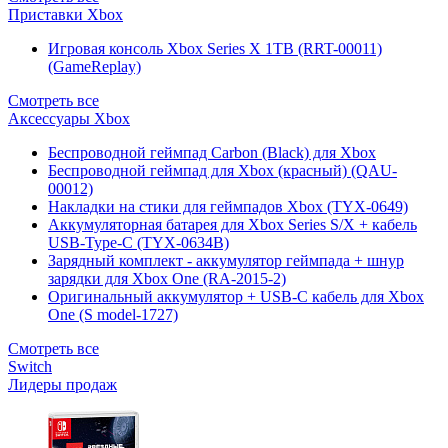
Приставки Xbox
Игровая консоль Xbox Series X 1TB (RRT-00011)
(GameReplay)
Смотреть все
Аксессуары Xbox
Беспроводной геймпад Carbon (Black) для Xbox
Беспроводной геймпад для Xbox (красный) (QAU-
00012)
Накладки на стики для геймпадов Xbox (TYX-0649)
Аккумуляторная батарея для Xbox Series S/X + кабель
USB-Type-C (TYX-0634B)
Зарядный комплект - аккумулятор геймпада + шнур
зарядки для Xbox One (RA-2015-2)
Оригинальный аккумулятор + USB-C кабель для Xbox
One (S model-1727)
Смотреть все
Switch
Лидеры продаж