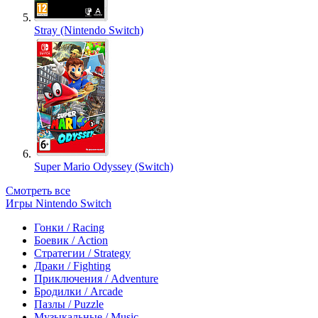
Stray (Nintendo Switch)
Super Mario Odyssey (Switch)
Смотреть все
Игры Nintendo Switch
Гонки / Racing
Боевик / Action
Стратегии / Strategy
Драки / Fighting
Приключения / Adventure
Бродилки / Arcade
Пазлы / Puzzle
Музыкальные / Music