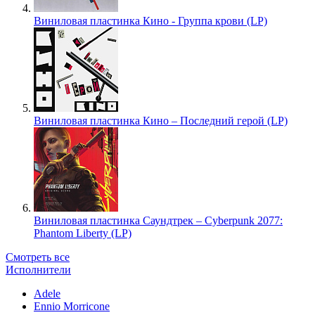
Виниловая пластинка Кино - Группа крови (LP)
Виниловая пластинка Кино – Последний герой (LP)
Виниловая пластинка Саундтрек – Cyberpunk 2077:
Phantom Liberty (LP)
Смотреть все
Исполнители
Adele
Ennio Morricone