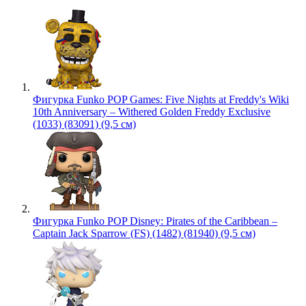
Фигурка Funko POP Games: Five Nights at Freddy's Wiki
10th Anniversary – Withered Golden Freddy Exclusive
(1033) (83091) (9,5 см)
Фигурка Funko POP Disney: Pirates of the Caribbean –
Captain Jack Sparrow (FS) (1482) (81940) (9,5 см)