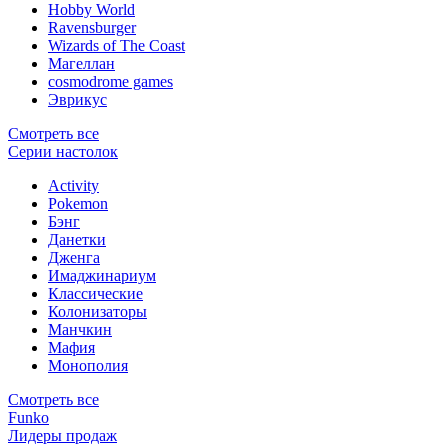
Hobby World
Ravensburger
Wizards of The Coast
Магеллан
сosmodrome games
Эврикус
Смотреть все
Серии настолок
Activity
Pokemon
Бэнг
Данетки
Дженга
Имаджинариум
Классические
Колонизаторы
Манчкин
Мафия
Монополия
Смотреть все
Funko
Лидеры продаж