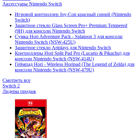
Аксессуары Nintendo Switch
Игровой контроллер Joy-Con красный синий (Nintendo
Switch)
Защитное стекло Glass Screen Pro+ Premium Tempered
(9H) для консоли Nintendo Switch
Сумка Hori Adventure Pack - Splatoon 3 для консоли
Nintendo Switch (NSW-425U)
Защитное стекло Artplays для Nintendo Switch
Контроллеры Hori Split Pad Pro (Lucario & Pikachu) для
консоли Nintendo Switch (NSW-414U)
Геймпад Hori - Wireless Horipad (The Legend of Zelda) для
консоли Nintendo Switch (NSW-479U)
Смотреть все
Switch 2
Лидеры продаж