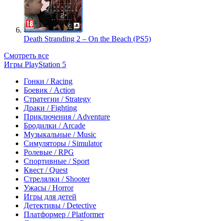
Death Stranding 2 – On the Beach (PS5)
Смотреть все
Игры PlayStation 5
Гонки / Racing
Боевик / Action
Стратегии / Strategy
Драки / Fighting
Приключения / Adventure
Бродилки / Arcade
Музыкальные / Music
Симуляторы / Simulator
Ролевые / RPG
Спортивные / Sport
Квест / Quest
Стрелялки / Shooter
Ужасы / Horror
Игры для детей
Детективы / Detective
Платформер / Platformer