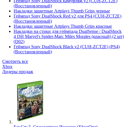
Геймпад Sony DualShock камуфляж v2 (CUH-ZCT2E)
(Восстановленный)
Накладки защитные Artplays Thumb Grips черные
Геймпад Sony DualShock Red v2 для PS4 (CUH-ZCT2E)
(Восстановленный)
Накладки защитные Artplays Thumb Grips красные
Накладки на стики для геймпада DualSense / DualShock
4 DH Marvel's Spider-Man: Miles Morales (красный) (2 шт)
(D02)
Геймпад Sony DualShock Black v2 (CUH-ZCT2E) (PS4)
(Восстановленный)
Смотреть все
Xbox
Лидеры продаж
Far Cry 5. Стандартное Издание (XboxOne)