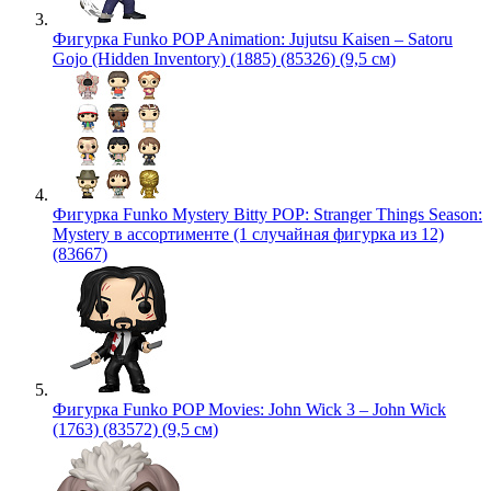
Фигурка Funko POP Animation: Jujutsu Kaisen – Satoru
Gojo (Hidden Inventory) (1885) (85326) (9,5 см)
Фигурка Funko Mystery Bitty POP: Stranger Things Season:
Mystery в ассортименте (1 случайная фигурка из 12)
(83667)
Фигурка Funko POP Movies: John Wick 3 – John Wick
(1763) (83572) (9,5 см)