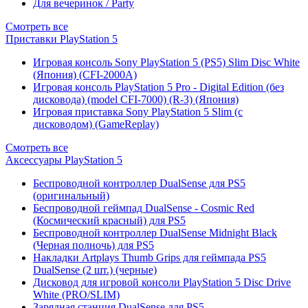
Для вечеринок / Party
Смотреть все
Приставки PlayStation 5
Игровая консоль Sony PlayStation 5 (PS5) Slim Disc White
(Япония) (CFI-2000A)
Игровая консоль PlayStation 5 Pro - Digital Edition (без
дисковода) (model CFI-7000) (R-3) (Япония)
Игровая приставка Sony PlayStation 5 Slim (с
дисководом) (GameReplay)
Смотреть все
Аксессуары PlayStation 5
Беспроводной контроллер DualSense для PS5
(оригинальный)
Беспроводной геймпад DualSense - Cosmic Red
(Космический красный) для PS5
Беспроводной контроллер DualSense Midnight Black
(Черная полночь) для PS5
Накладки Artplays Thumb Grips для геймпада PS5
DualSense (2 шт.) (черные)
Дисковод для игровой консоли PlayStation 5 Disc Drive
White (PRO/SLIM)
Зарядная станция DualSense для PS5