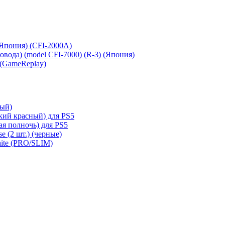
 (Япония) (CFI-2000A)
сковода) (model CFI-7000) (R-3) (Япония)
 (GameReplay)
ный)
кий красный) для PS5
ая полночь) для PS5
e (2 шт.) (черные)
hite (PRO/SLIM)