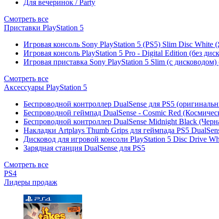
Для вечеринок / Party
Смотреть все
Приставки PlayStation 5
Игровая консоль Sony PlayStation 5 (PS5) Slim Disc White
Игровая консоль PlayStation 5 Pro - Digital Edition (без ди
Игровая приставка Sony PlayStation 5 Slim (с дисководом)
Смотреть все
Аксессуары PlayStation 5
Беспроводной контроллер DualSense для PS5 (оригиналь
Беспроводной геймпад DualSense - Cosmic Red (Космичес
Беспроводной контроллер DualSense Midnight Black (Черн
Накладки Artplays Thumb Grips для геймпада PS5 DualSens
Дисковод для игровой консоли PlayStation 5 Disc Drive W
Зарядная станция DualSense для PS5
Смотреть все
PS4
Лидеры продаж