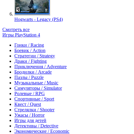
Hogwarts - Legacy (PS4)
Смотреть все
Игры PlayStation 4
Гонки / Racing
Боевик / Action
Стратегии / Strategy
Драки / Fighting
Приключения / Adventure
Бродилки / Arcade
Пазлы / Puzzle
Музыкальные / Music
Симуляторы / Simulator
Ролевые / RPG
Спортивные / Sport
Квест / Quest
Стрелялки / Shooter
Ужасы / Horror
Игры для детей
Детективы / Detective
Экономические / Economic