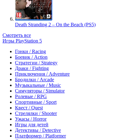
Death Stranding 2 – On the Beach (PS5)
Смотреть все
Игры PlayStation 5
Гонки / Racing
Боевик / Action
Стратегии / Strategy
Драки / Fighting
Приключения / Adventure
Бродилки / Arcade
Музыкальные / Music
Симуляторы / Simulator
Ролевые / RPG
Спортивные / Sport
Квест / Quest
Стрелялки / Shooter
Ужасы / Horror
Игры для детей
Детективы / Detective
Платформер / Platformer