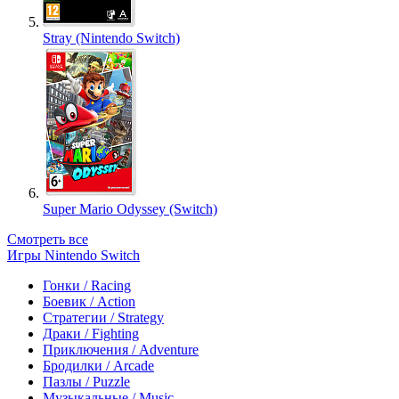
Stray (Nintendo Switch)
Super Mario Odyssey (Switch)
Смотреть все
Игры Nintendo Switch
Гонки / Racing
Боевик / Action
Стратегии / Strategy
Драки / Fighting
Приключения / Adventure
Бродилки / Arcade
Пазлы / Puzzle
Музыкальные / Music