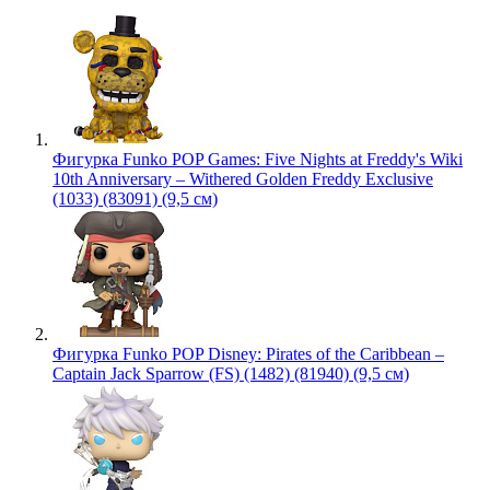
Фигурка Funko POP Games: Five Nights at Freddy's Wiki
10th Anniversary – Withered Golden Freddy Exclusive
(1033) (83091) (9,5 см)
Фигурка Funko POP Disney: Pirates of the Caribbean –
Captain Jack Sparrow (FS) (1482) (81940) (9,5 см)