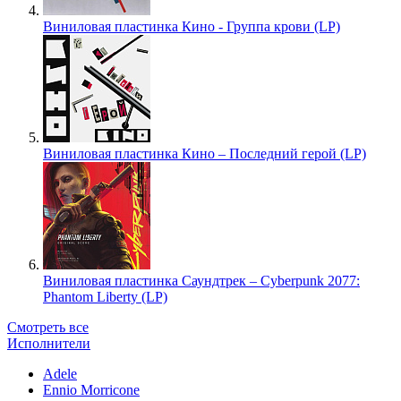
Виниловая пластинка Кино - Группа крови (LP)
Виниловая пластинка Кино – Последний герой (LP)
Виниловая пластинка Саундтрек – Cyberpunk 2077:
Phantom Liberty (LP)
Смотреть все
Исполнители
Adele
Ennio Morricone