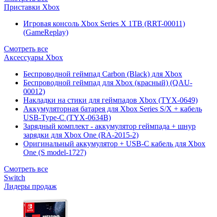
Приставки Xbox
Игровая консоль Xbox Series X 1TB (RRT-00011)
(GameReplay)
Смотреть все
Аксессуары Xbox
Беспроводной геймпад Carbon (Black) для Xbox
Беспроводной геймпад для Xbox (красный) (QAU-
00012)
Накладки на стики для геймпадов Xbox (TYX-0649)
Аккумуляторная батарея для Xbox Series S/X + кабель
USB-Type-C (TYX-0634B)
Зарядный комплект - аккумулятор геймпада + шнур
зарядки для Xbox One (RA-2015-2)
Оригинальный аккумулятор + USB-C кабель для Xbox
One (S model-1727)
Смотреть все
Switch
Лидеры продаж