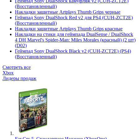
Геймпад Sony DualShock камуфляж v2 (CUH-ZCT2E)
(Восстановленный)
Накладки защитные Artplays Thumb Grips черные
Геймпад Sony DualShock Red v2 для PS4 (CUH-ZCT2E)
(Восстановленный)
Накладки защитные Artplays Thumb Grips красные
Накладки на стики для геймпада DualSense / DualShock
4 DH Marvel's Spider-Man: Miles Morales (красный) (2 шт)
(D02)
Геймпад Sony DualShock Black v2 (CUH-ZCT2E) (PS4)
(Восстановленный)
Смотреть все
Xbox
Лидеры продаж
Far Cry 5. Стандартное Издание (XboxOne)