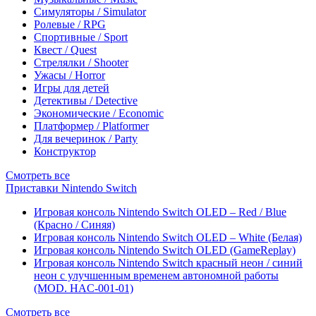
Симуляторы / Simulator
Ролевые / RPG
Спортивные / Sport
Квест / Quest
Стрелялки / Shooter
Ужасы / Horror
Игры для детей
Детективы / Detective
Экономические / Economic
Платформер / Platformer
Для вечеринок / Party
Конструктор
Смотреть все
Приставки Nintendo Switch
Игровая консоль Nintendo Switch OLED – Red / Blue
(Красно / Синяя)
Игровая консоль Nintendo Switch OLED – White (Белая)
Игровая консоль Nintendo Switch OLED (GameReplay)
Игровая консоль Nintendo Switch красный неон / синий
неон с улучшенным временем автономной работы
(MOD. HAC-001-01)
Смотреть все