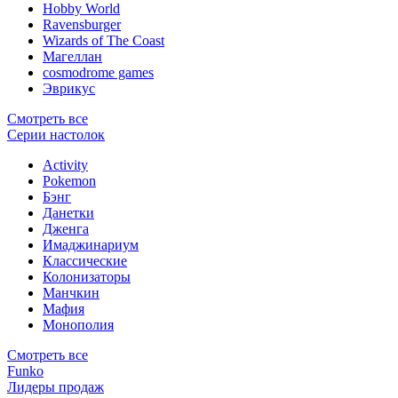
Hobby World
Ravensburger
Wizards of The Coast
Магеллан
сosmodrome games
Эврикус
Смотреть все
Серии настолок
Activity
Pokemon
Бэнг
Данетки
Дженга
Имаджинариум
Классические
Колонизаторы
Манчкин
Мафия
Монополия
Смотреть все
Funko
Лидеры продаж