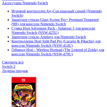
Аксессуары Nintendo Switch
Игровой контроллер Joy-Con красный синий (Nintendo
Switch)
Защитное стекло Glass Screen Pro+ Premium Tempered
(9H) для консоли Nintendo Switch
Сумка Hori Adventure Pack - Splatoon 3 для консоли
Nintendo Switch (NSW-425U)
Защитное стекло Artplays для Nintendo Switch
Контроллеры Hori Split Pad Pro (Lucario & Pikachu) для
консоли Nintendo Switch (NSW-414U)
Геймпад Hori - Wireless Horipad (The Legend of Zelda) для
консоли Nintendo Switch (NSW-479U)
Смотреть все
Switch 2
Лидеры продаж