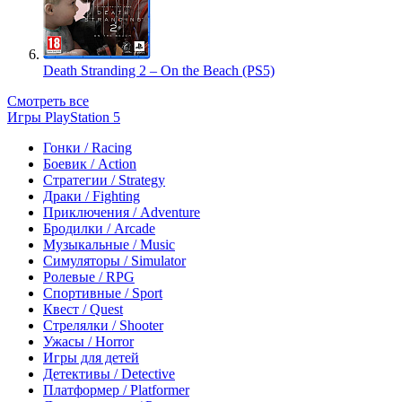
Death Stranding 2 – On the Beach (PS5)
Смотреть все
Игры PlayStation 5
Гонки / Racing
Боевик / Action
Стратегии / Strategy
Драки / Fighting
Приключения / Adventure
Бродилки / Arcade
Музыкальные / Music
Симуляторы / Simulator
Ролевые / RPG
Спортивные / Sport
Квест / Quest
Стрелялки / Shooter
Ужасы / Horror
Игры для детей
Детективы / Detective
Платформер / Platformer