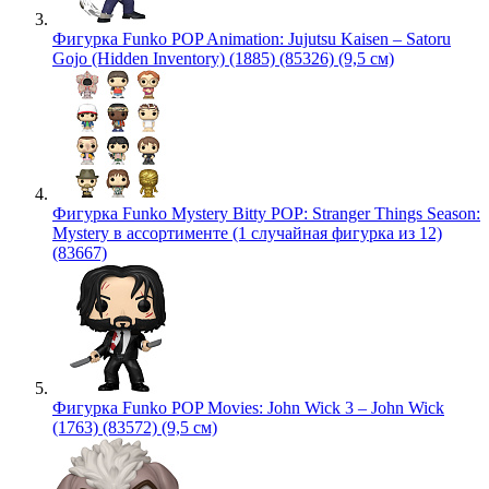
Фигурка Funko POP Animation: Jujutsu Kaisen – Satoru
Gojo (Hidden Inventory) (1885) (85326) (9,5 см)
Фигурка Funko Mystery Bitty POP: Stranger Things Season:
Mystery в ассортименте (1 случайная фигурка из 12)
(83667)
Фигурка Funko POP Movies: John Wick 3 – John Wick
(1763) (83572) (9,5 см)