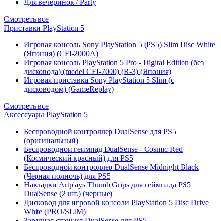
Для вечеринок / Party
Смотреть все
Приставки PlayStation 5
Игровая консоль Sony PlayStation 5 (PS5) Slim Disc White
(Япония) (CFI-2000A)
Игровая консоль PlayStation 5 Pro - Digital Edition (без
дисковода) (model CFI-7000) (R-3) (Япония)
Игровая приставка Sony PlayStation 5 Slim (с
дисководом) (GameReplay)
Смотреть все
Аксессуары PlayStation 5
Беспроводной контроллер DualSense для PS5
(оригинальный)
Беспроводной геймпад DualSense - Cosmic Red
(Космический красный) для PS5
Беспроводной контроллер DualSense Midnight Black
(Черная полночь) для PS5
Накладки Artplays Thumb Grips для геймпада PS5
DualSense (2 шт.) (черные)
Дисковод для игровой консоли PlayStation 5 Disc Drive
White (PRO/SLIM)
Зарядная станция DualSense для PS5