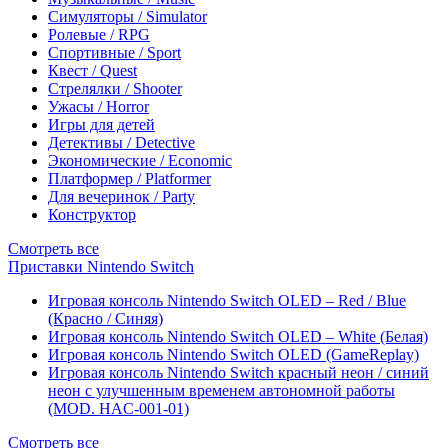
Симуляторы / Simulator
Ролевые / RPG
Спортивные / Sport
Квест / Quest
Стрелялки / Shooter
Ужасы / Horror
Игры для детей
Детективы / Detective
Экономические / Economic
Платформер / Platformer
Для вечеринок / Party
Конструктор
Смотреть все
Приставки Nintendo Switch
Игровая консоль Nintendo Switch OLED – Red / Blue
(Красно / Синяя)
Игровая консоль Nintendo Switch OLED – White (Белая)
Игровая консоль Nintendo Switch OLED (GameReplay)
Игровая консоль Nintendo Switch красный неон / синий
неон с улучшенным временем автономной работы
(MOD. HAC-001-01)
Смотреть все