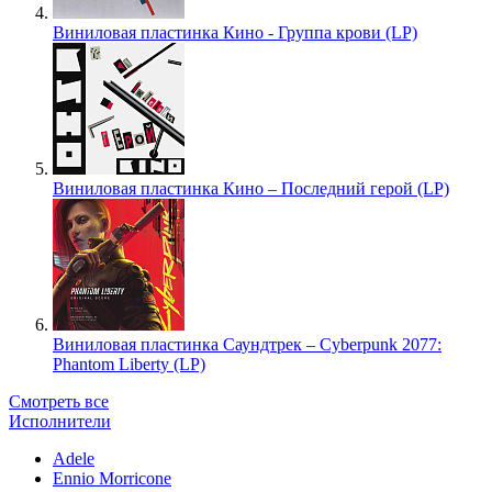
Виниловая пластинка Кино - Группа крови (LP)
Виниловая пластинка Кино – Последний герой (LP)
Виниловая пластинка Саундтрек – Cyberpunk 2077:
Phantom Liberty (LP)
Смотреть все
Исполнители
Adele
Ennio Morricone