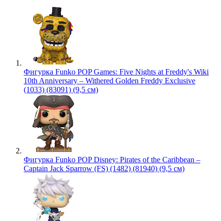
Фигурка Funko POP Games: Five Nights at Freddy's Wiki
10th Anniversary – Withered Golden Freddy Exclusive
(1033) (83091) (9,5 см)
Фигурка Funko POP Disney: Pirates of the Caribbean –
Captain Jack Sparrow (FS) (1482) (81940) (9,5 см)