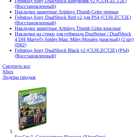
Геймпад Sony DualShock камуфляж v2 (CUH-ZCT2E)
(Восстановленный)
Накладки защитные Artplays Thumb Grips черные
Геймпад Sony DualShock Red v2 для PS4 (CUH-ZCT2E)
(Восстановленный)
Накладки защитные Artplays Thumb Grips красные
Накладки на стики для геймпада DualSense / DualShock
4 DH Marvel's Spider-Man: Miles Morales (красный) (2 шт)
(D02)
Геймпад Sony DualShock Black v2 (CUH-ZCT2E) (PS4)
(Восстановленный)
Смотреть все
Xbox
Лидеры продаж
Far Cry 5. Стандартное Издание (XboxOne)