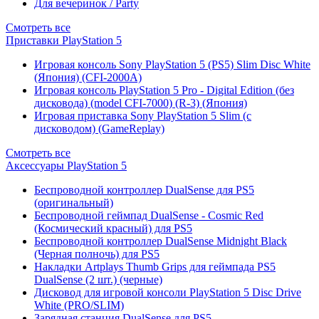
Для вечеринок / Party
Смотреть все
Приставки PlayStation 5
Игровая консоль Sony PlayStation 5 (PS5) Slim Disc White
(Япония) (CFI-2000A)
Игровая консоль PlayStation 5 Pro - Digital Edition (без
дисковода) (model CFI-7000) (R-3) (Япония)
Игровая приставка Sony PlayStation 5 Slim (с
дисководом) (GameReplay)
Смотреть все
Аксессуары PlayStation 5
Беспроводной контроллер DualSense для PS5
(оригинальный)
Беспроводной геймпад DualSense - Cosmic Red
(Космический красный) для PS5
Беспроводной контроллер DualSense Midnight Black
(Черная полночь) для PS5
Накладки Artplays Thumb Grips для геймпада PS5
DualSense (2 шт.) (черные)
Дисковод для игровой консоли PlayStation 5 Disc Drive
White (PRO/SLIM)
Зарядная станция DualSense для PS5