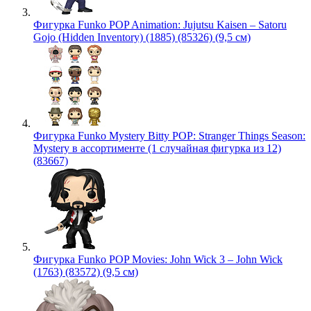
Фигурка Funko POP Animation: Jujutsu Kaisen – Satoru
Gojo (Hidden Inventory) (1885) (85326) (9,5 см)
Фигурка Funko Mystery Bitty POP: Stranger Things Season:
Mystery в ассортименте (1 случайная фигурка из 12)
(83667)
Фигурка Funko POP Movies: John Wick 3 – John Wick
(1763) (83572) (9,5 см)