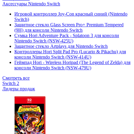
Аксессуары Nintendo Switch
Игровой контроллер Joy-Con красный синий (Nintendo
Switch)
Защитное стекло Glass Screen Pro+ Premium Tempered
(9H) для консоли Nintendo Switch
Сумка Hori Adventure Pack - Splatoon 3 для консоли
Nintendo Switch (NSW-425U)
Защитное стекло Artplays для Nintendo Switch
Контроллеры Hori Split Pad Pro (Lucario & Pikachu) для
консоли Nintendo Switch (NSW-414U)
Геймпад Hori - Wireless Horipad (The Legend of Zelda) для
консоли Nintendo Switch (NSW-479U)
Смотреть все
Switch 2
Лидеры продаж