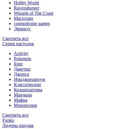
Hobby World
Ravensburger
Wizards of The Coast
Магеллан
сosmodrome games
Эврикус
Смотреть все
Серии настолок
Activity
Pokemon
Бэнг
Данетки
Дженга
Имаджинариум
Классические
Колонизаторы
Манчкин
Мафия
Монополия
Смотреть все
Funko
Лидеры продаж