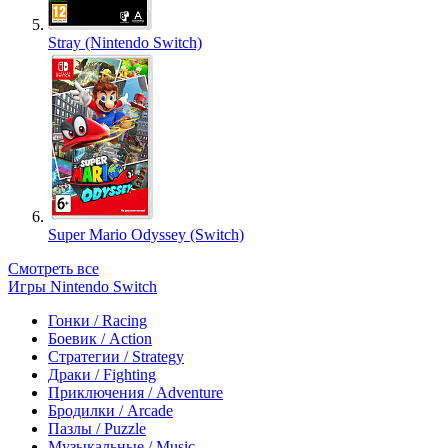
Stray (Nintendo Switch)
Super Mario Odyssey (Switch)
Смотреть все
Игры Nintendo Switch
Гонки / Racing
Боевик / Action
Стратегии / Strategy
Драки / Fighting
Приключения / Adventure
Бродилки / Arcade
Пазлы / Puzzle
Музыкальные / Music