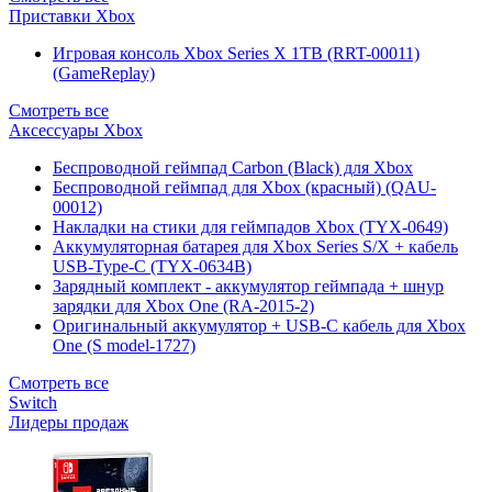
Приставки Xbox
Игровая консоль Xbox Series X 1TB (RRT-00011)
(GameReplay)
Смотреть все
Аксессуары Xbox
Беспроводной геймпад Carbon (Black) для Xbox
Беспроводной геймпад для Xbox (красный) (QAU-
00012)
Накладки на стики для геймпадов Xbox (TYX-0649)
Аккумуляторная батарея для Xbox Series S/X + кабель
USB-Type-C (TYX-0634B)
Зарядный комплект - аккумулятор геймпада + шнур
зарядки для Xbox One (RA-2015-2)
Оригинальный аккумулятор + USB-C кабель для Xbox
One (S model-1727)
Смотреть все
Switch
Лидеры продаж