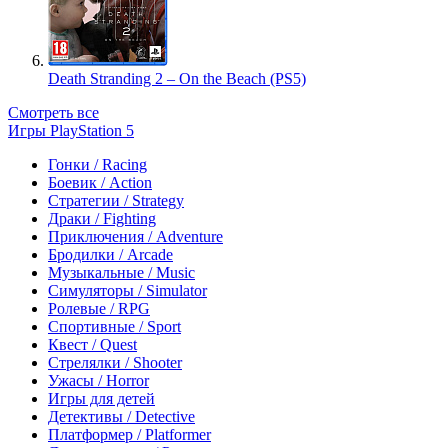
Death Stranding 2 – On the Beach (PS5)
Смотреть все
Игры PlayStation 5
Гонки / Racing
Боевик / Action
Стратегии / Strategy
Драки / Fighting
Приключения / Adventure
Бродилки / Arcade
Музыкальные / Music
Симуляторы / Simulator
Ролевые / RPG
Спортивные / Sport
Квест / Quest
Стрелялки / Shooter
Ужасы / Horror
Игры для детей
Детективы / Detective
Платформер / Platformer