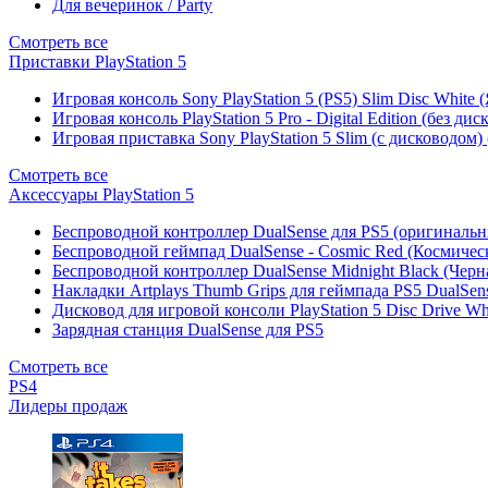
Для вечеринок / Party
Смотреть все
Приставки PlayStation 5
Игровая консоль Sony PlayStation 5 (PS5) Slim Disc White
Игровая консоль PlayStation 5 Pro - Digital Edition (без ди
Игровая приставка Sony PlayStation 5 Slim (с дисководом)
Смотреть все
Аксессуары PlayStation 5
Беспроводной контроллер DualSense для PS5 (оригиналь
Беспроводной геймпад DualSense - Cosmic Red (Космичес
Беспроводной контроллер DualSense Midnight Black (Черн
Накладки Artplays Thumb Grips для геймпада PS5 DualSens
Дисковод для игровой консоли PlayStation 5 Disc Drive W
Зарядная станция DualSense для PS5
Смотреть все
PS4
Лидеры продаж