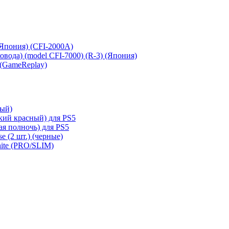
 (Япония) (CFI-2000A)
сковода) (model CFI-7000) (R-3) (Япония)
 (GameReplay)
ный)
кий красный) для PS5
ая полночь) для PS5
e (2 шт.) (черные)
hite (PRO/SLIM)