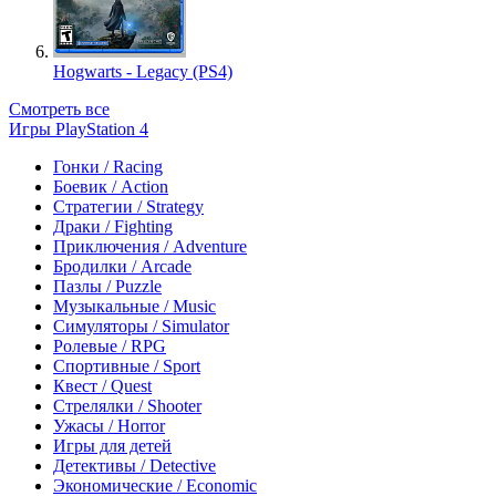
Hogwarts - Legacy (PS4)
Смотреть все
Игры PlayStation 4
Гонки / Racing
Боевик / Action
Стратегии / Strategy
Драки / Fighting
Приключения / Adventure
Бродилки / Arcade
Пазлы / Puzzle
Музыкальные / Music
Симуляторы / Simulator
Ролевые / RPG
Спортивные / Sport
Квест / Quest
Стрелялки / Shooter
Ужасы / Horror
Игры для детей
Детективы / Detective
Экономические / Economic