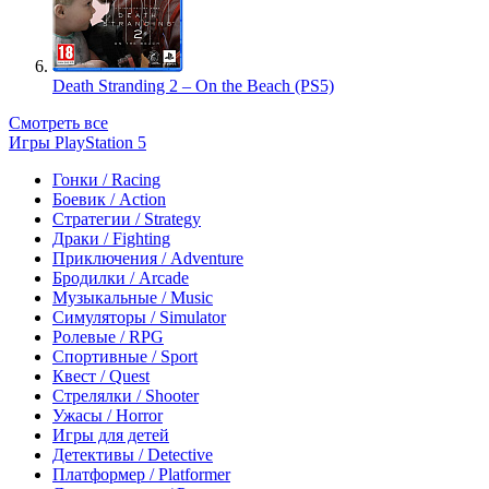
Death Stranding 2 – On the Beach (PS5)
Смотреть все
Игры PlayStation 5
Гонки / Racing
Боевик / Action
Стратегии / Strategy
Драки / Fighting
Приключения / Adventure
Бродилки / Arcade
Музыкальные / Music
Симуляторы / Simulator
Ролевые / RPG
Спортивные / Sport
Квест / Quest
Стрелялки / Shooter
Ужасы / Horror
Игры для детей
Детективы / Detective
Платформер / Platformer