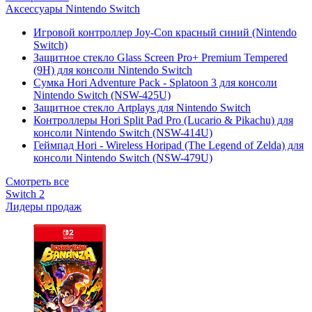
Аксессуары Nintendo Switch
Игровой контроллер Joy-Con красный синий (Nintendo
Switch)
Защитное стекло Glass Screen Pro+ Premium Tempered
(9H) для консоли Nintendo Switch
Сумка Hori Adventure Pack - Splatoon 3 для консоли
Nintendo Switch (NSW-425U)
Защитное стекло Artplays для Nintendo Switch
Контроллеры Hori Split Pad Pro (Lucario & Pikachu) для
консоли Nintendo Switch (NSW-414U)
Геймпад Hori - Wireless Horipad (The Legend of Zelda) для
консоли Nintendo Switch (NSW-479U)
Смотреть все
Switch 2
Лидеры продаж