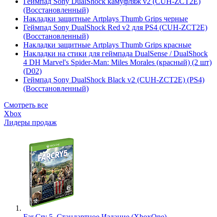
Геймпад Sony DualShock камуфляж v2 (CUH-ZCT2E)
(Восстановленный)
Накладки защитные Artplays Thumb Grips черные
Геймпад Sony DualShock Red v2 для PS4 (CUH-ZCT2E)
(Восстановленный)
Накладки защитные Artplays Thumb Grips красные
Накладки на стики для геймпада DualSense / DualShock
4 DH Marvel's Spider-Man: Miles Morales (красный) (2 шт)
(D02)
Геймпад Sony DualShock Black v2 (CUH-ZCT2E) (PS4)
(Восстановленный)
Смотреть все
Xbox
Лидеры продаж
Far Cry 5. Стандартное Издание (XboxOne)