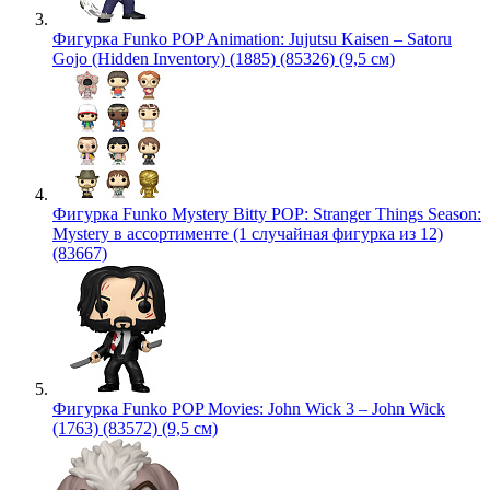
Фигурка Funko POP Animation: Jujutsu Kaisen – Satoru
Gojo (Hidden Inventory) (1885) (85326) (9,5 см)
Фигурка Funko Mystery Bitty POP: Stranger Things Season:
Mystery в ассортименте (1 случайная фигурка из 12)
(83667)
Фигурка Funko POP Movies: John Wick 3 – John Wick
(1763) (83572) (9,5 см)