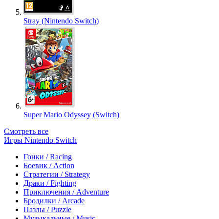
Stray (Nintendo Switch)
Super Mario Odyssey (Switch)
Смотреть все
Игры Nintendo Switch
Гонки / Racing
Боевик / Action
Стратегии / Strategy
Драки / Fighting
Приключения / Adventure
Бродилки / Arcade
Пазлы / Puzzle
Музыкальные / Music