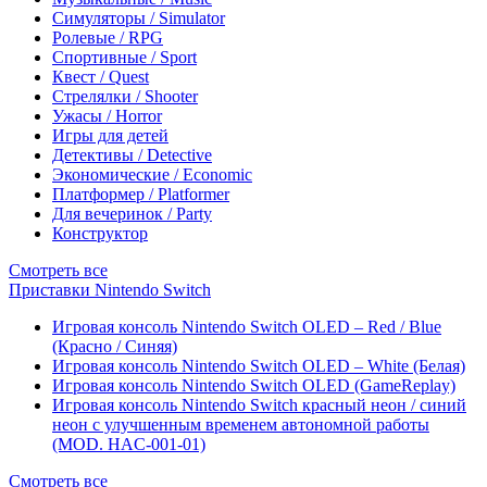
Симуляторы / Simulator
Ролевые / RPG
Спортивные / Sport
Квест / Quest
Стрелялки / Shooter
Ужасы / Horror
Игры для детей
Детективы / Detective
Экономические / Economic
Платформер / Platformer
Для вечеринок / Party
Конструктор
Смотреть все
Приставки Nintendo Switch
Игровая консоль Nintendo Switch OLED – Red / Blue
(Красно / Синяя)
Игровая консоль Nintendo Switch OLED – White (Белая)
Игровая консоль Nintendo Switch OLED (GameReplay)
Игровая консоль Nintendo Switch красный неон / синий
неон с улучшенным временем автономной работы
(MOD. HAC-001-01)
Смотреть все