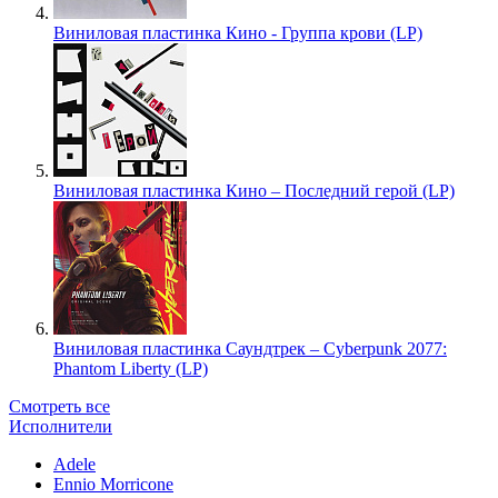
Виниловая пластинка Кино - Группа крови (LP)
Виниловая пластинка Кино – Последний герой (LP)
Виниловая пластинка Саундтрек – Cyberpunk 2077:
Phantom Liberty (LP)
Смотреть все
Исполнители
Adele
Ennio Morricone