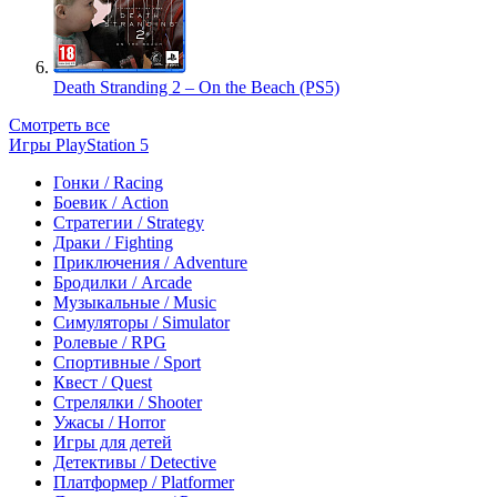
Death Stranding 2 – On the Beach (PS5)
Смотреть все
Игры PlayStation 5
Гонки / Racing
Боевик / Action
Стратегии / Strategy
Драки / Fighting
Приключения / Adventure
Бродилки / Arcade
Музыкальные / Music
Симуляторы / Simulator
Ролевые / RPG
Спортивные / Sport
Квест / Quest
Стрелялки / Shooter
Ужасы / Horror
Игры для детей
Детективы / Detective
Платформер / Platformer