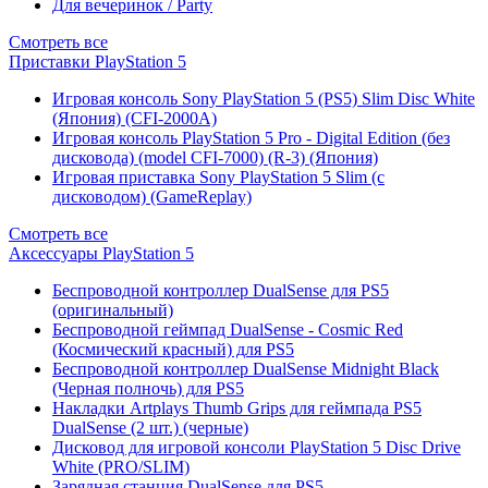
Для вечеринок / Party
Смотреть все
Приставки PlayStation 5
Игровая консоль Sony PlayStation 5 (PS5) Slim Disc White
(Япония) (CFI-2000A)
Игровая консоль PlayStation 5 Pro - Digital Edition (без
дисковода) (model CFI-7000) (R-3) (Япония)
Игровая приставка Sony PlayStation 5 Slim (с
дисководом) (GameReplay)
Смотреть все
Аксессуары PlayStation 5
Беспроводной контроллер DualSense для PS5
(оригинальный)
Беспроводной геймпад DualSense - Cosmic Red
(Космический красный) для PS5
Беспроводной контроллер DualSense Midnight Black
(Черная полночь) для PS5
Накладки Artplays Thumb Grips для геймпада PS5
DualSense (2 шт.) (черные)
Дисковод для игровой консоли PlayStation 5 Disc Drive
White (PRO/SLIM)
Зарядная станция DualSense для PS5