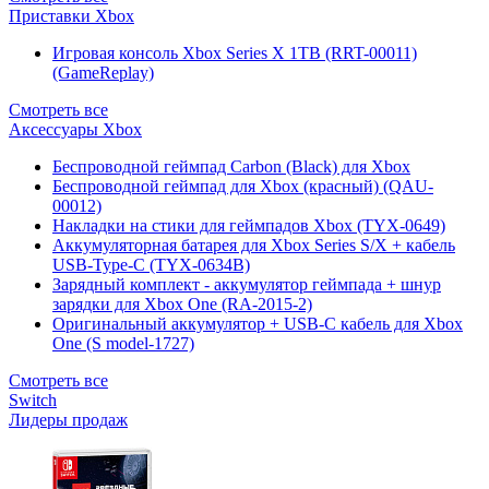
Приставки Xbox
Игровая консоль Xbox Series X 1TB (RRT-00011)
(GameReplay)
Смотреть все
Аксессуары Xbox
Беспроводной геймпад Carbon (Black) для Xbox
Беспроводной геймпад для Xbox (красный) (QAU-
00012)
Накладки на стики для геймпадов Xbox (TYX-0649)
Аккумуляторная батарея для Xbox Series S/X + кабель
USB-Type-C (TYX-0634B)
Зарядный комплект - аккумулятор геймпада + шнур
зарядки для Xbox One (RA-2015-2)
Оригинальный аккумулятор + USB-C кабель для Xbox
One (S model-1727)
Смотреть все
Switch
Лидеры продаж