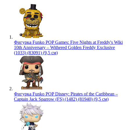
Фигурка Funko POP Games: Five Nights at Freddy's Wiki
10th Anniversary – Withered Golden Freddy Exclusive
(1033) (83091) (9,5 см)
Фигурка Funko POP Disney: Pirates of the Caribbean –
Captain Jack Sparrow (FS) (1482) (81940) (9,5 см)