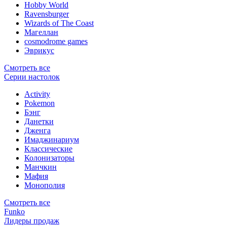
Hobby World
Ravensburger
Wizards of The Coast
Магеллан
сosmodrome games
Эврикус
Смотреть все
Серии настолок
Activity
Pokemon
Бэнг
Данетки
Дженга
Имаджинариум
Классические
Колонизаторы
Манчкин
Мафия
Монополия
Смотреть все
Funko
Лидеры продаж