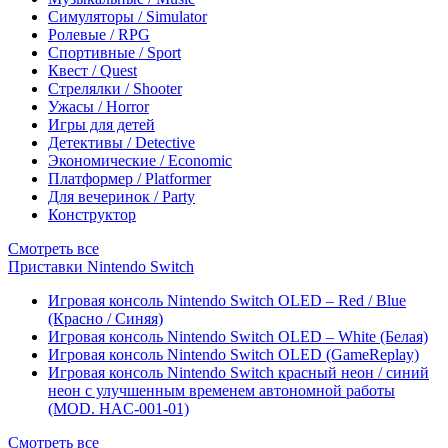
Симуляторы / Simulator
Ролевые / RPG
Спортивные / Sport
Квест / Quest
Стрелялки / Shooter
Ужасы / Horror
Игры для детей
Детективы / Detective
Экономические / Economic
Платформер / Platformer
Для вечеринок / Party
Конструктор
Смотреть все
Приставки Nintendo Switch
Игровая консоль Nintendo Switch OLED – Red / Blue
(Красно / Синяя)
Игровая консоль Nintendo Switch OLED – White (Белая)
Игровая консоль Nintendo Switch OLED (GameReplay)
Игровая консоль Nintendo Switch красный неон / синий
неон с улучшенным временем автономной работы
(MOD. HAC-001-01)
Смотреть все