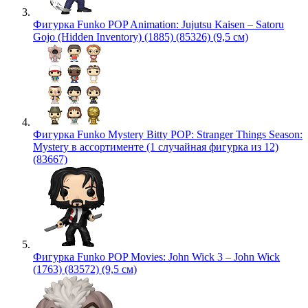
Фигурка Funko POP Animation: Jujutsu Kaisen – Satoru
Gojo (Hidden Inventory) (1885) (85326) (9,5 см)
Фигурка Funko Mystery Bitty POP: Stranger Things Season:
Mystery в ассортименте (1 случайная фигурка из 12)
(83667)
Фигурка Funko POP Movies: John Wick 3 – John Wick
(1763) (83572) (9,5 см)