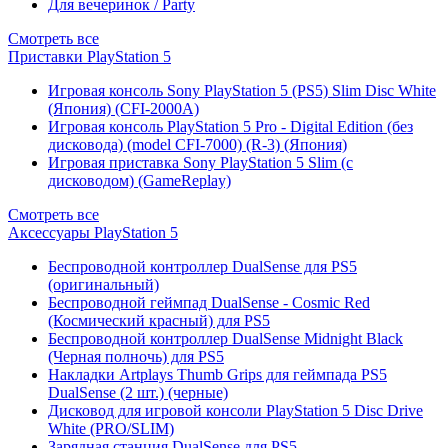
Для вечеринок / Party
Смотреть все
Приставки PlayStation 5
Игровая консоль Sony PlayStation 5 (PS5) Slim Disc White
(Япония) (CFI-2000A)
Игровая консоль PlayStation 5 Pro - Digital Edition (без
дисковода) (model CFI-7000) (R-3) (Япония)
Игровая приставка Sony PlayStation 5 Slim (с
дисководом) (GameReplay)
Смотреть все
Аксессуары PlayStation 5
Беспроводной контроллер DualSense для PS5
(оригинальный)
Беспроводной геймпад DualSense - Cosmic Red
(Космический красный) для PS5
Беспроводной контроллер DualSense Midnight Black
(Черная полночь) для PS5
Накладки Artplays Thumb Grips для геймпада PS5
DualSense (2 шт.) (черные)
Дисковод для игровой консоли PlayStation 5 Disc Drive
White (PRO/SLIM)
Зарядная станция DualSense для PS5