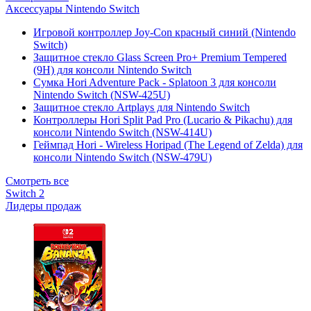
Аксессуары Nintendo Switch
Игровой контроллер Joy-Con красный синий (Nintendo
Switch)
Защитное стекло Glass Screen Pro+ Premium Tempered
(9H) для консоли Nintendo Switch
Сумка Hori Adventure Pack - Splatoon 3 для консоли
Nintendo Switch (NSW-425U)
Защитное стекло Artplays для Nintendo Switch
Контроллеры Hori Split Pad Pro (Lucario & Pikachu) для
консоли Nintendo Switch (NSW-414U)
Геймпад Hori - Wireless Horipad (The Legend of Zelda) для
консоли Nintendo Switch (NSW-479U)
Смотреть все
Switch 2
Лидеры продаж