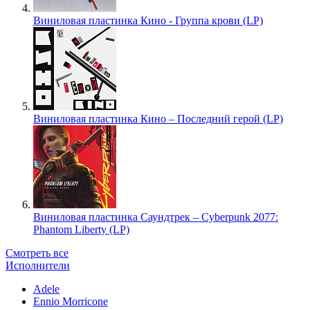
Виниловая пластинка Кино - Группа крови (LP)
Виниловая пластинка Кино – Последний герой (LP)
Виниловая пластинка Саундтрек – Cyberpunk 2077:
Phantom Liberty (LP)
Смотреть все
Исполнители
Adele
Ennio Morricone