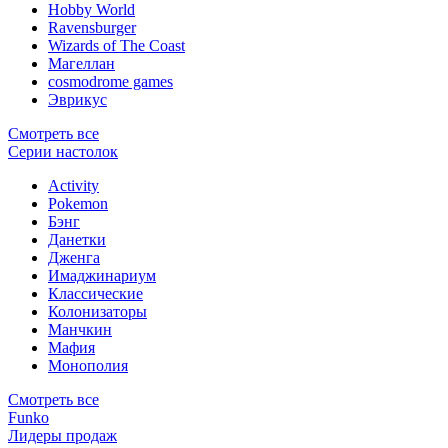
Hobby World
Ravensburger
Wizards of The Coast
Магеллан
сosmodrome games
Эврикус
Смотреть все
Серии настолок
Activity
Pokemon
Бэнг
Данетки
Дженга
Имаджинариум
Классические
Колонизаторы
Манчкин
Мафия
Монополия
Смотреть все
Funko
Лидеры продаж