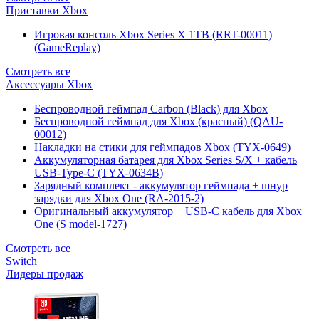
Приставки Xbox
Игровая консоль Xbox Series X 1TB (RRT-00011)
(GameReplay)
Смотреть все
Аксессуары Xbox
Беспроводной геймпад Carbon (Black) для Xbox
Беспроводной геймпад для Xbox (красный) (QAU-
00012)
Накладки на стики для геймпадов Xbox (TYX-0649)
Аккумуляторная батарея для Xbox Series S/X + кабель
USB-Type-C (TYX-0634B)
Зарядный комплект - аккумулятор геймпада + шнур
зарядки для Xbox One (RA-2015-2)
Оригинальный аккумулятор + USB-C кабель для Xbox
One (S model-1727)
Смотреть все
Switch
Лидеры продаж