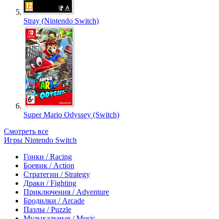
Stray (Nintendo Switch)
Super Mario Odyssey (Switch)
Смотреть все
Игры Nintendo Switch
Гонки / Racing
Боевик / Action
Стратегии / Strategy
Драки / Fighting
Приключения / Adventure
Бродилки / Arcade
Пазлы / Puzzle
Музыкальные / Music