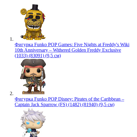
Фигурка Funko POP Games: Five Nights at Freddy's Wiki
10th Anniversary – Withered Golden Freddy Exclusive
(1033) (83091) (9,5 см)
Фигурка Funko POP Disney: Pirates of the Caribbean –
Captain Jack Sparrow (FS) (1482) (81940) (9,5 см)