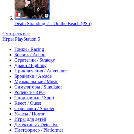
Death Stranding 2 – On the Beach (PS5)
Смотреть все
Игры PlayStation 5
Гонки / Racing
Боевик / Action
Стратегии / Strategy
Драки / Fighting
Приключения / Adventure
Бродилки / Arcade
Музыкальные / Music
Симуляторы / Simulator
Ролевые / RPG
Спортивные / Sport
Квест / Quest
Стрелялки / Shooter
Ужасы / Horror
Игры для детей
Детективы / Detective
Платформер / Platformer