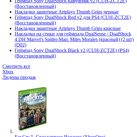
Геймпад Sony DualShock камуфляж v2 (CUH-ZCT2E)
(Восстановленный)
Накладки защитные Artplays Thumb Grips черные
Геймпад Sony DualShock Red v2 для PS4 (CUH-ZCT2E)
(Восстановленный)
Накладки защитные Artplays Thumb Grips красные
Накладки на стики для геймпада DualSense / DualShock
4 DH Marvel's Spider-Man: Miles Morales (красный) (2 шт)
(D02)
Геймпад Sony DualShock Black v2 (CUH-ZCT2E) (PS4)
(Восстановленный)
Смотреть все
Xbox
Лидеры продаж
Far Cry 5. Стандартное Издание (XboxOne)