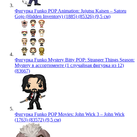
Фигурка Funko POP Animation: Jujutsu Kaisen – Satoru
Gojo (Hidden Inventory) (1885) (85326) (9,5 см)
Фигурка Funko Mystery Bitty POP: Stranger Things Season:
Mystery в ассортименте (1 случайная фигурка из 12)
(83667)
Фигурка Funko POP Movies: John Wick 3 – John Wick
(1763) (83572) (9,5 см)