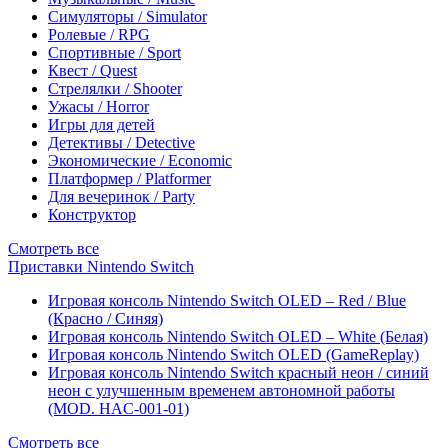
Симуляторы / Simulator
Ролевые / RPG
Спортивные / Sport
Квест / Quest
Стрелялки / Shooter
Ужасы / Horror
Игры для детей
Детективы / Detective
Экономические / Economic
Платформер / Platformer
Для вечеринок / Party
Конструктор
Смотреть все
Приставки Nintendo Switch
Игровая консоль Nintendo Switch OLED – Red / Blue
(Красно / Синяя)
Игровая консоль Nintendo Switch OLED – White (Белая)
Игровая консоль Nintendo Switch OLED (GameReplay)
Игровая консоль Nintendo Switch красный неон / синий
неон с улучшенным временем автономной работы
(MOD. HAC-001-01)
Смотреть все