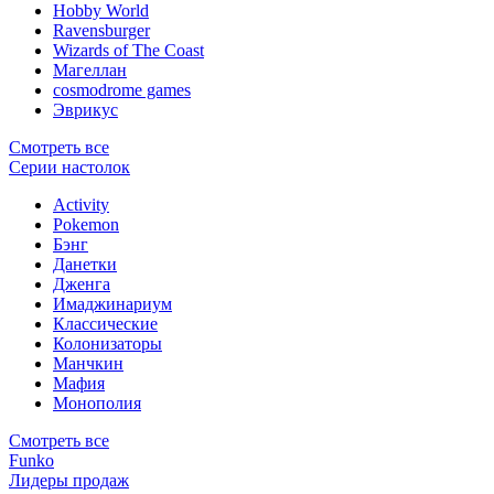
Hobby World
Ravensburger
Wizards of The Coast
Магеллан
сosmodrome games
Эврикус
Смотреть все
Серии настолок
Activity
Pokemon
Бэнг
Данетки
Дженга
Имаджинариум
Классические
Колонизаторы
Манчкин
Мафия
Монополия
Смотреть все
Funko
Лидеры продаж