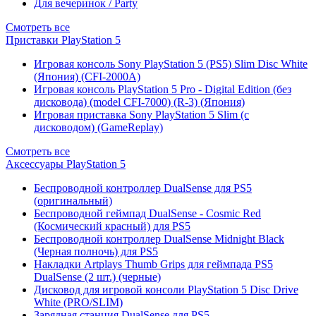
Для вечеринок / Party
Смотреть все
Приставки PlayStation 5
Игровая консоль Sony PlayStation 5 (PS5) Slim Disc White
(Япония) (CFI-2000A)
Игровая консоль PlayStation 5 Pro - Digital Edition (без
дисковода) (model CFI-7000) (R-3) (Япония)
Игровая приставка Sony PlayStation 5 Slim (с
дисководом) (GameReplay)
Смотреть все
Аксессуары PlayStation 5
Беспроводной контроллер DualSense для PS5
(оригинальный)
Беспроводной геймпад DualSense - Cosmic Red
(Космический красный) для PS5
Беспроводной контроллер DualSense Midnight Black
(Черная полночь) для PS5
Накладки Artplays Thumb Grips для геймпада PS5
DualSense (2 шт.) (черные)
Дисковод для игровой консоли PlayStation 5 Disc Drive
White (PRO/SLIM)
Зарядная станция DualSense для PS5