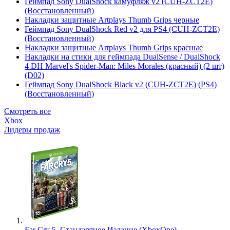
Геймпад Sony DualShock камуфляж v2 (CUH-ZCT2E)
(Восстановленный)
Накладки защитные Artplays Thumb Grips черные
Геймпад Sony DualShock Red v2 для PS4 (CUH-ZCT2E)
(Восстановленный)
Накладки защитные Artplays Thumb Grips красные
Накладки на стики для геймпада DualSense / DualShock
4 DH Marvel's Spider-Man: Miles Morales (красный) (2 шт)
(D02)
Геймпад Sony DualShock Black v2 (CUH-ZCT2E) (PS4)
(Восстановленный)
Смотреть все
Xbox
Лидеры продаж
Far Cry 5. Стандартное Издание (XboxOne)