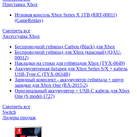
Приставки Xbox
Игровая консоль Xbox Series X 1TB (RRT-00011)
(GameReplay)
Смотреть все
Аксессуары Xbox
Беспроводной геймпад Carbon (Black) для Xbox
Беспроводной геймпад для Xbox (красный) (QAU-
00012)
Накладки на стики для геймпадов Xbox (TYX-0649)
Аккумуляторная батарея для Xbox Series S/X + кабель
USB-Type-C (TYX-0634B)
Зарядный комплект - аккумулятор геймпада + шнур
зарядки для Xbox One (RA-2015-2)
Оригинальный аккумулятор + USB-C кабель для Xbox
One (S model-1727)
Смотреть все
Switch
Лидеры продаж