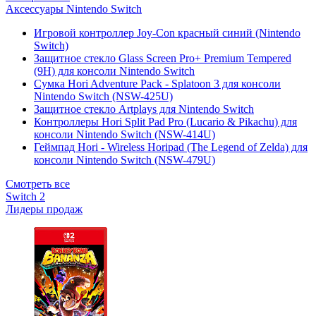
Аксессуары Nintendo Switch
Игровой контроллер Joy-Con красный синий (Nintendo
Switch)
Защитное стекло Glass Screen Pro+ Premium Tempered
(9H) для консоли Nintendo Switch
Сумка Hori Adventure Pack - Splatoon 3 для консоли
Nintendo Switch (NSW-425U)
Защитное стекло Artplays для Nintendo Switch
Контроллеры Hori Split Pad Pro (Lucario & Pikachu) для
консоли Nintendo Switch (NSW-414U)
Геймпад Hori - Wireless Horipad (The Legend of Zelda) для
консоли Nintendo Switch (NSW-479U)
Смотреть все
Switch 2
Лидеры продаж