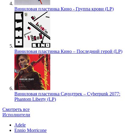
Виниловая пластинка Кино - Группа крови (LP)
Виниловая пластинка Кино – Последний герой (LP)
Виниловая пластинка Саундтрек – Cyberpunk 2077:
Phantom Liberty (LP)
Смотреть все
Исполнители
Adele
Ennio Morricone