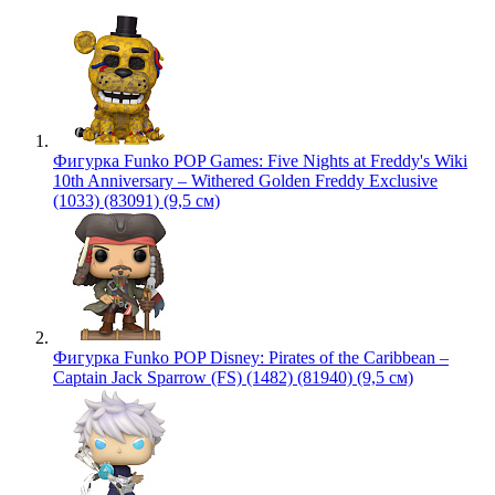
Фигурка Funko POP Games: Five Nights at Freddy's Wiki
10th Anniversary – Withered Golden Freddy Exclusive
(1033) (83091) (9,5 см)
Фигурка Funko POP Disney: Pirates of the Caribbean –
Captain Jack Sparrow (FS) (1482) (81940) (9,5 см)