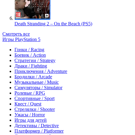
Death Stranding 2 – On the Beach (PS5)
Смотреть все
Игры PlayStation 5
Гонки / Racing
Боевик / Action
Стратегии / Strategy
Драки / Fighting
Приключения / Adventure
Бродилки / Arcade
Музыкальные / Music
Симуляторы / Simulator
Ролевые / RPG
Спортивные / Sport
Квест / Quest
Стрелялки / Shooter
Ужасы / Horror
Игры для детей
Детективы / Detective
Платформер / Platformer