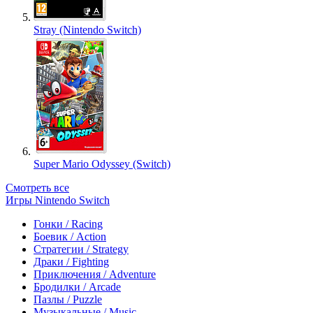
Stray (Nintendo Switch)
Super Mario Odyssey (Switch)
Смотреть все
Игры Nintendo Switch
Гонки / Racing
Боевик / Action
Стратегии / Strategy
Драки / Fighting
Приключения / Adventure
Бродилки / Arcade
Пазлы / Puzzle
Музыкальные / Music