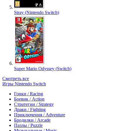
Stray (Nintendo Switch)
Super Mario Odyssey (Switch)
Смотреть все
Игры Nintendo Switch
Гонки / Racing
Боевик / Action
Стратегии / Strategy
Драки / Fighting
Приключения / Adventure
Бродилки / Arcade
Пазлы / Puzzle
Музыкальные / Music