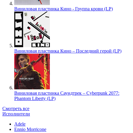
Виниловая пластинка Кино - Группа крови (LP)
Виниловая пластинка Кино – Последний герой (LP)
Виниловая пластинка Саундтрек – Cyberpunk 2077:
Phantom Liberty (LP)
Смотреть все
Исполнители
Adele
Ennio Morricone