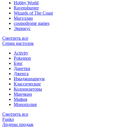
Hobby World
Ravensburger
Wizards of The Coast
Магеллан
сosmodrome games
Эврикус
Смотреть все
Серии настолок
Activity
Pokemon
Бэнг
Данетки
Дженга
Имаджинариум
Классические
Колонизаторы
Манчкин
Мафия
Монополия
Смотреть все
Funko
Лидеры продаж