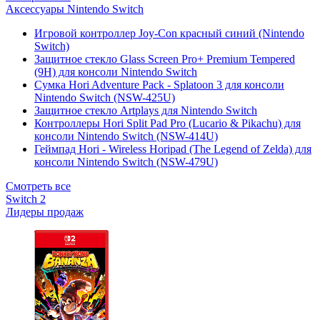
Аксессуары Nintendo Switch
Игровой контроллер Joy-Con красный синий (Nintendo
Switch)
Защитное стекло Glass Screen Pro+ Premium Tempered
(9H) для консоли Nintendo Switch
Сумка Hori Adventure Pack - Splatoon 3 для консоли
Nintendo Switch (NSW-425U)
Защитное стекло Artplays для Nintendo Switch
Контроллеры Hori Split Pad Pro (Lucario & Pikachu) для
консоли Nintendo Switch (NSW-414U)
Геймпад Hori - Wireless Horipad (The Legend of Zelda) для
консоли Nintendo Switch (NSW-479U)
Смотреть все
Switch 2
Лидеры продаж