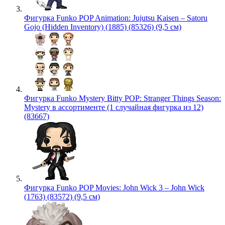
Фигурка Funko POP Animation: Jujutsu Kaisen – Satoru
Gojo (Hidden Inventory) (1885) (85326) (9,5 см)
Фигурка Funko Mystery Bitty POP: Stranger Things Season:
Mystery в ассортименте (1 случайная фигурка из 12)
(83667)
Фигурка Funko POP Movies: John Wick 3 – John Wick
(1763) (83572) (9,5 см)