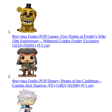
Фигурка Funko POP Games: Five Nights at Freddy's Wiki
10th Anniversary – Withered Golden Freddy Exclusive
(1033) (83091) (9,5 см)
Фигурка Funko POP Disney: Pirates of the Caribbean –
Captain Jack Sparrow (FS) (1482) (81940) (9,5 см)