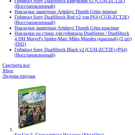
Геймпад Sony DualShock камуфляж v2 (CUH-ZCT2E)
(Восстановленный)
Накладки защитные Artplays Thumb Grips черные
Геймпад Sony DualShock Red v2 для PS4 (CUH-ZCT2E)
(Восстановленный)
Накладки защитные Artplays Thumb Grips красные
Накладки на стики для геймпада DualSense / DualShock
4 DH Marvel's Spider-Man: Miles Morales (красный) (2 шт)
(D02)
Геймпад Sony DualShock Black v2 (CUH-ZCT2E) (PS4)
(Восстановленный)
Смотреть все
Xbox
Лидеры продаж
Far Cry 5. Стандартное Издание (XboxOne)