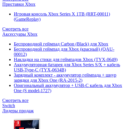
Приставки Xbox
Игровая консоль Xbox Series X 1TB (RRT-00011)
(GameReplay)
Смотреть все
Аксессуары Xbox
Беспроводной геймпад Carbon (Black) для Xbox
Беспроводной геймпад для Xbox (красный) (QAU-
00012)
Накладки на стики для геймпадов Xbox (TYX-0649)
Аккумуляторная батарея для Xbox Series S/X + кабель
USB-Type-C (TYX-0634B)
Зарядный комплект - аккумулятор геймпада + шнур
зарядки для Xbox One (RA-2015-2)
Оригинальный аккумулятор + USB-C кабель для Xbox
One (S model-1727)
Смотреть все
Switch
Лидеры продаж