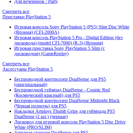
Для вечеринок / Party
Смотреть все
Приставки PlayStation 5
Игровая консоль Sony PlayStation 5 (PS5) Slim Disc White
(Япония) (CFI-2000A)
Игровая консоль PlayStation 5 Pro - Digital Edition (без
дисковода) (model CFI-7000) (R-3) (Япония)
Игровая приставка Sony PlayStation 5 Slim (с
дисководом) (GameReplay)
Смотреть все
Аксессуары PlayStation 5
Беспроводной контроллер DualSense для PS5
(оригинальный)
Беспроводной геймпад DualSense - Cosmic Red
(Космический красный) для PS5
Беспроводной контроллер DualSense Midnight Black
(Черная полночь) для PS5
Накладки Artplays Thumb Grips для геймпада PS5
DualSense (2 шт.) (черные)
Дисковод для игровой консоли PlayStation 5 Disc Drive
White (PRO/SLIM)
Зарядная станция DualSense для PS5