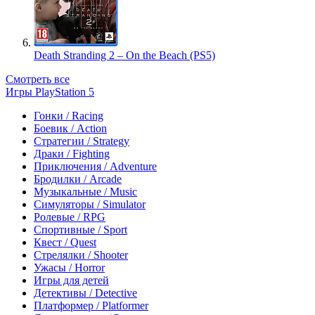
Death Stranding 2 – On the Beach (PS5)
Смотреть все
Игры PlayStation 5
Гонки / Racing
Боевик / Action
Стратегии / Strategy
Драки / Fighting
Приключения / Adventure
Бродилки / Arcade
Музыкальные / Music
Симуляторы / Simulator
Ролевые / RPG
Спортивные / Sport
Квест / Quest
Стрелялки / Shooter
Ужасы / Horror
Игры для детей
Детективы / Detective
Платформер / Platformer