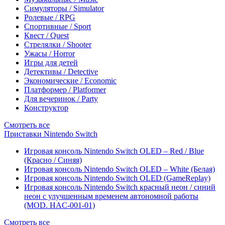
Симуляторы / Simulator
Ролевые / RPG
Спортивные / Sport
Квест / Quest
Стрелялки / Shooter
Ужасы / Horror
Игры для детей
Детективы / Detective
Экономические / Economic
Платформер / Platformer
Для вечеринок / Party
Конструктор
Смотреть все
Приставки Nintendo Switch
Игровая консоль Nintendo Switch OLED – Red / Blue
(Красно / Синяя)
Игровая консоль Nintendo Switch OLED – White (Белая)
Игровая консоль Nintendo Switch OLED (GameReplay)
Игровая консоль Nintendo Switch красный неон / синий
неон с улучшенным временем автономной работы
(MOD. HAC-001-01)
Смотреть все