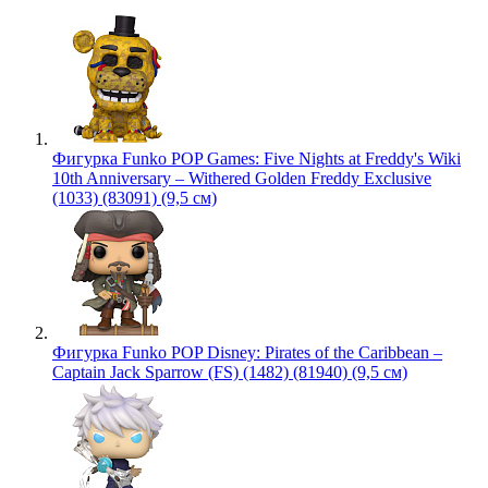
Фигурка Funko POP Games: Five Nights at Freddy's Wiki
10th Anniversary – Withered Golden Freddy Exclusive
(1033) (83091) (9,5 см)
Фигурка Funko POP Disney: Pirates of the Caribbean –
Captain Jack Sparrow (FS) (1482) (81940) (9,5 см)