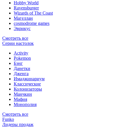
Hobby World
Ravensburger
Wizards of The Coast
Магеллан
сosmodrome games
Эврикус
Смотреть все
Серии настолок
Activity
Pokemon
Бэнг
Данетки
Дженга
Имаджинариум
Классические
Колонизаторы
Манчкин
Мафия
Монополия
Смотреть все
Funko
Лидеры продаж