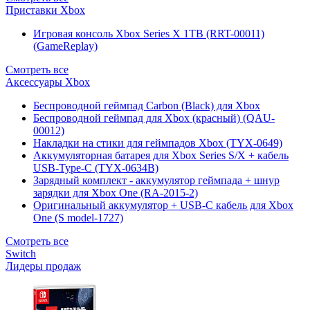
Приставки Xbox
Игровая консоль Xbox Series X 1TB (RRT-00011)
(GameReplay)
Смотреть все
Аксессуары Xbox
Беспроводной геймпад Carbon (Black) для Xbox
Беспроводной геймпад для Xbox (красный) (QAU-
00012)
Накладки на стики для геймпадов Xbox (TYX-0649)
Аккумуляторная батарея для Xbox Series S/X + кабель
USB-Type-C (TYX-0634B)
Зарядный комплект - аккумулятор геймпада + шнур
зарядки для Xbox One (RA-2015-2)
Оригинальный аккумулятор + USB-C кабель для Xbox
One (S model-1727)
Смотреть все
Switch
Лидеры продаж