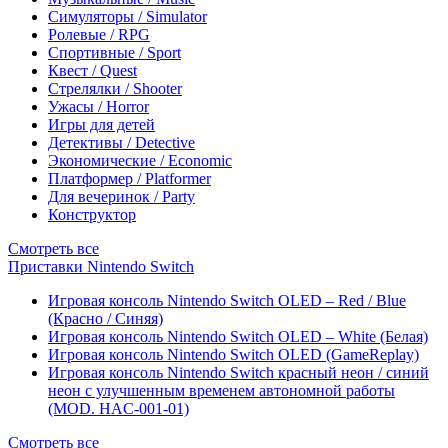
Симуляторы / Simulator
Ролевые / RPG
Спортивные / Sport
Квест / Quest
Стрелялки / Shooter
Ужасы / Horror
Игры для детей
Детективы / Detective
Экономические / Economic
Платформер / Platformer
Для вечеринок / Party
Конструктор
Смотреть все
Приставки Nintendo Switch
Игровая консоль Nintendo Switch OLED – Red / Blue
(Красно / Синяя)
Игровая консоль Nintendo Switch OLED – White (Белая)
Игровая консоль Nintendo Switch OLED (GameReplay)
Игровая консоль Nintendo Switch красный неон / синий
неон с улучшенным временем автономной работы
(MOD. HAC-001-01)
Смотреть все