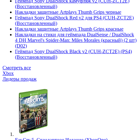
Геймпад Sony DualShock камуфляж v2 (CUH-ZCT2E)
(Восстановленный)
Накладки защитные Artplays Thumb Grips черные
Геймпад Sony DualShock Red v2 для PS4 (CUH-ZCT2E)
(Восстановленный)
Накладки защитные Artplays Thumb Grips красные
Накладки на стики для геймпада DualSense / DualShock
4 DH Marvel's Spider-Man: Miles Morales (красный) (2 шт)
(D02)
Геймпад Sony DualShock Black v2 (CUH-ZCT2E) (PS4)
(Восстановленный)
Смотреть все
Xbox
Лидеры продаж
Far Cry 5. Стандартное Издание (XboxOne)