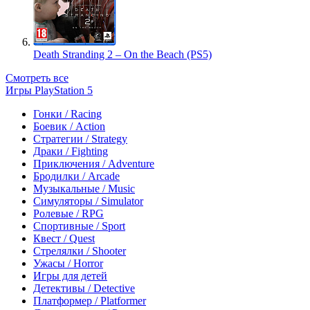
Death Stranding 2 – On the Beach (PS5)
Смотреть все
Игры PlayStation 5
Гонки / Racing
Боевик / Action
Стратегии / Strategy
Драки / Fighting
Приключения / Adventure
Бродилки / Arcade
Музыкальные / Music
Симуляторы / Simulator
Ролевые / RPG
Спортивные / Sport
Квест / Quest
Стрелялки / Shooter
Ужасы / Horror
Игры для детей
Детективы / Detective
Платформер / Platformer