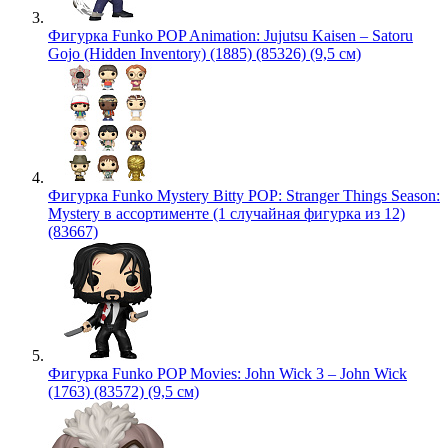
Фигурка Funko POP Animation: Jujutsu Kaisen – Satoru
Gojo (Hidden Inventory) (1885) (85326) (9,5 см)
Фигурка Funko Mystery Bitty POP: Stranger Things Season:
Mystery в ассортименте (1 случайная фигурка из 12)
(83667)
Фигурка Funko POP Movies: John Wick 3 – John Wick
(1763) (83572) (9,5 см)