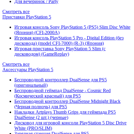
Для вечеринок / Party
Смотреть все
Приставки PlayStation 5
Игровая консоль Sony PlayStation 5 (PS5) Slim Disc White
(Япония) (CFI-2000A)
Игровая консоль PlayStation 5 Pro - Digital Edition (без
дисковода) (model CFI-7000) (R-3) (Япония)
Игровая приставка Sony PlayStation 5 Slim (с
дисководом) (GameReplay)
Смотреть все
Аксессуары PlayStation 5
Беспроводной контроллер DualSense для PS5
(оригинальный)
Беспроводной геймпад DualSense - Cosmic Red
(Космический красный) для PS5
Беспроводной контроллер DualSense Midnight Black
(Черная полночь) для PS5
Накладки Artplays Thumb Grips для геймпада PS5
DualSense (2 шт.) (черные)
Дисковод для игровой консоли PlayStation 5 Disc Drive
White (PRO/SLIM)
Зарядная станция DualSense для PS5