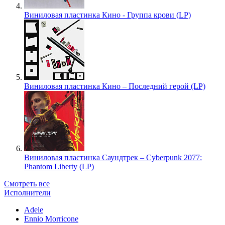
Виниловая пластинка Кино - Группа крови (LP)
Виниловая пластинка Кино – Последний герой (LP)
Виниловая пластинка Саундтрек – Cyberpunk 2077:
Phantom Liberty (LP)
Смотреть все
Исполнители
Adele
Ennio Morricone