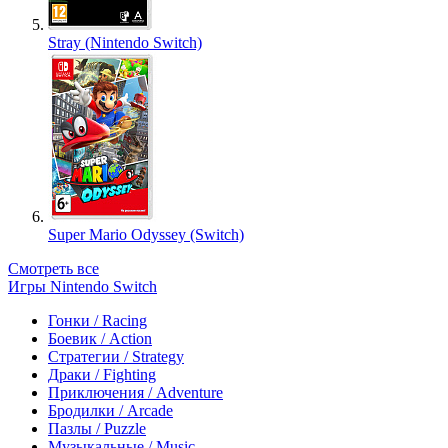
Stray (Nintendo Switch)
Super Mario Odyssey (Switch)
Смотреть все
Игры Nintendo Switch
Гонки / Racing
Боевик / Action
Стратегии / Strategy
Драки / Fighting
Приключения / Adventure
Бродилки / Arcade
Пазлы / Puzzle
Музыкальные / Music