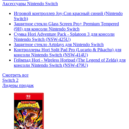
Аксессуары Nintendo Switch
Игровой контроллер Joy-Con красный синий (Nintendo
Switch)
Защитное стекло Glass Screen Pro+ Premium Tempered
(9H) для консоли Nintendo Switch
Сумка Hori Adventure Pack - Splatoon 3 для консоли
Nintendo Switch (NSW-425U)
Защитное стекло Artplays для Nintendo Switch
Контроллеры Hori Split Pad Pro (Lucario & Pikachu) для
консоли Nintendo Switch (NSW-414U)
Геймпад Hori - Wireless Horipad (The Legend of Zelda) для
консоли Nintendo Switch (NSW-479U)
Смотреть все
Switch 2
Лидеры продаж