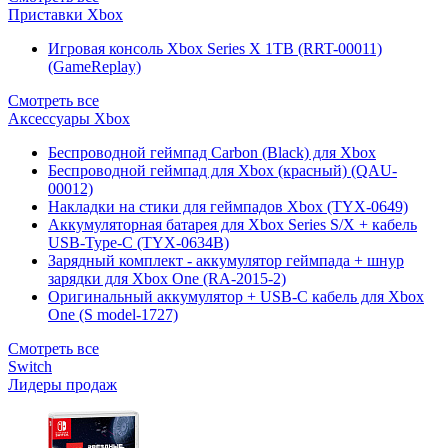
Приставки Xbox
Игровая консоль Xbox Series X 1TB (RRT-00011)
(GameReplay)
Смотреть все
Аксессуары Xbox
Беспроводной геймпад Carbon (Black) для Xbox
Беспроводной геймпад для Xbox (красный) (QAU-
00012)
Накладки на стики для геймпадов Xbox (TYX-0649)
Аккумуляторная батарея для Xbox Series S/X + кабель
USB-Type-C (TYX-0634B)
Зарядный комплект - аккумулятор геймпада + шнур
зарядки для Xbox One (RA-2015-2)
Оригинальный аккумулятор + USB-C кабель для Xbox
One (S model-1727)
Смотреть все
Switch
Лидеры продаж