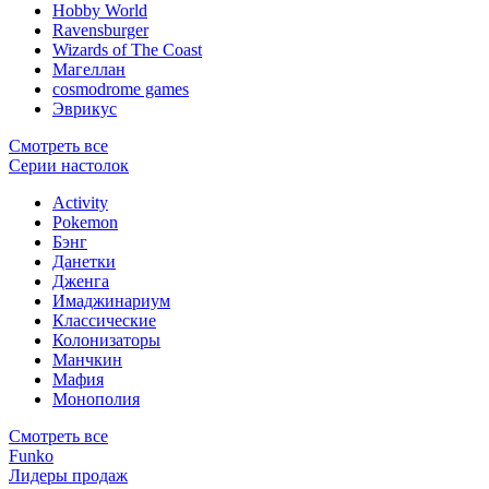
Hobby World
Ravensburger
Wizards of The Coast
Магеллан
сosmodrome games
Эврикус
Смотреть все
Серии настолок
Activity
Pokemon
Бэнг
Данетки
Дженга
Имаджинариум
Классические
Колонизаторы
Манчкин
Мафия
Монополия
Смотреть все
Funko
Лидеры продаж