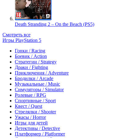
Death Stranding 2 – On the Beach (PS5)
Смотреть все
Игры PlayStation 5
Гонки / Racing
Боевик / Action
Стратегии / Strategy
Драки / Fighting
Приключения / Adventure
Бродилки / Arcade
Музыкальные / Music
Симуляторы / Simulator
Ролевые / RPG
Спортивные / Sport
Квест / Quest
Стрелялки / Shooter
Ужасы / Horror
Игры для детей
Детективы / Detective
Платформер / Platformer