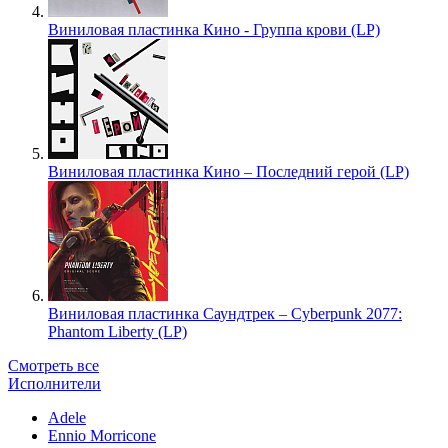
Виниловая пластинка Кино - Группа крови (LP)
Виниловая пластинка Кино – Последний герой (LP)
Виниловая пластинка Саундтрек – Cyberpunk 2077:
Phantom Liberty (LP)
Смотреть все
Исполнители
Adele
Ennio Morricone