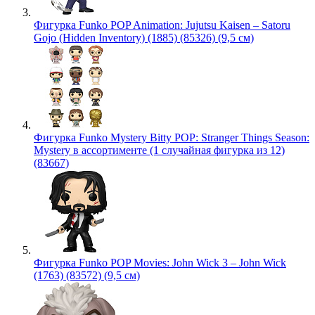
Фигурка Funko POP Animation: Jujutsu Kaisen – Satoru
Gojo (Hidden Inventory) (1885) (85326) (9,5 см)
Фигурка Funko Mystery Bitty POP: Stranger Things Season:
Mystery в ассортименте (1 случайная фигурка из 12)
(83667)
Фигурка Funko POP Movies: John Wick 3 – John Wick
(1763) (83572) (9,5 см)