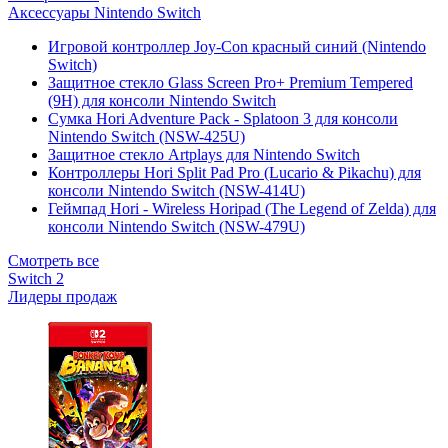
Аксессуары Nintendo Switch
Игровой контроллер Joy-Con красный синий (Nintendo
Switch)
Защитное стекло Glass Screen Pro+ Premium Tempered
(9H) для консоли Nintendo Switch
Сумка Hori Adventure Pack - Splatoon 3 для консоли
Nintendo Switch (NSW-425U)
Защитное стекло Artplays для Nintendo Switch
Контроллеры Hori Split Pad Pro (Lucario & Pikachu) для
консоли Nintendo Switch (NSW-414U)
Геймпад Hori - Wireless Horipad (The Legend of Zelda) для
консоли Nintendo Switch (NSW-479U)
Смотреть все
Switch 2
Лидеры продаж