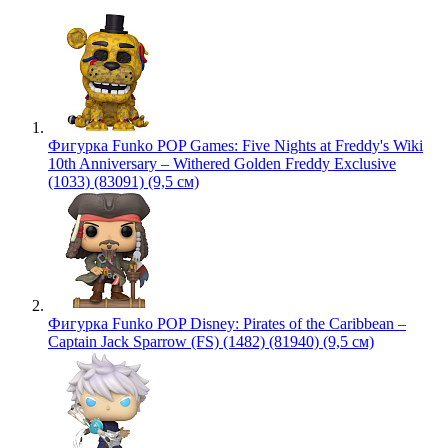
Фигурка Funko POP Games: Five Nights at Freddy's Wiki
10th Anniversary – Withered Golden Freddy Exclusive
(1033) (83091) (9,5 см)
Фигурка Funko POP Disney: Pirates of the Caribbean –
Captain Jack Sparrow (FS) (1482) (81940) (9,5 см)