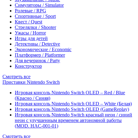
Симуляторы / Simulator
Ролевые / RPG
Спортивные / Sport
Квест / Quest
Стрелялки / Shooter
Ужасы / Horror
Игры для детей
Детективы / Detective
Экономические / Economic
Платформер / Platformer
Для вечеринок / Party
Конструктор
Смотреть все
Приставки Nintendo Switch
Игровая консоль Nintendo Switch OLED – Red / Blue
(Красно / Синяя)
Игровая консоль Nintendo Switch OLED – White (Белая)
Игровая консоль Nintendo Switch OLED (GameReplay)
Игровая консоль Nintendo Switch красный неон / синий
неон с улучшенным временем автономной работы
(MOD. HAC-001-01)
Смотреть все