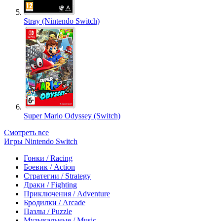
Stray (Nintendo Switch)
Super Mario Odyssey (Switch)
Смотреть все
Игры Nintendo Switch
Гонки / Racing
Боевик / Action
Стратегии / Strategy
Драки / Fighting
Приключения / Adventure
Бродилки / Arcade
Пазлы / Puzzle
Музыкальные / Music