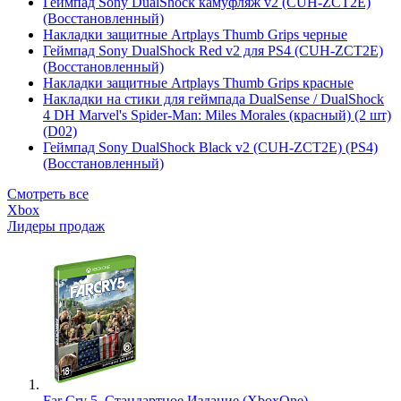
Геймпад Sony DualShock камуфляж v2 (CUH-ZCT2E)
(Восстановленный)
Накладки защитные Artplays Thumb Grips черные
Геймпад Sony DualShock Red v2 для PS4 (CUH-ZCT2E)
(Восстановленный)
Накладки защитные Artplays Thumb Grips красные
Накладки на стики для геймпада DualSense / DualShock
4 DH Marvel's Spider-Man: Miles Morales (красный) (2 шт)
(D02)
Геймпад Sony DualShock Black v2 (CUH-ZCT2E) (PS4)
(Восстановленный)
Смотреть все
Xbox
Лидеры продаж
Far Cry 5. Стандартное Издание (XboxOne)