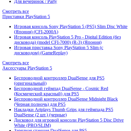
Для вечеринок / Party
Смотреть все
Приставки PlayStation 5
Игровая консоль Sony PlayStation 5 (PS5) Slim Disc White
(Япония) (CFI-2000A)
Игровая консоль PlayStation 5 Pro - Digital Edition (без
дисковода) (model CFI-7000) (R-3) (Япония)
Игровая приставка Sony PlayStation 5 Slim (с
дисководом) (GameReplay)
Смотреть все
Аксессуары PlayStation 5
Беспроводной контроллер DualSense для PS5
(оригинальный)
Беспроводной геймпад DualSense - Cosmic Red
(Космический красный) для PS5
Беспроводной контроллер DualSense Midnight Black
(Черная полночь) для PS5
Накладки Artplays Thumb Grips для геймпада PS5
DualSense (2 шт.) (черные)
Дисковод для игровой консоли PlayStation 5 Disc Drive
White (PRO/SLIM)
Зарядная станция DualSense для PS5