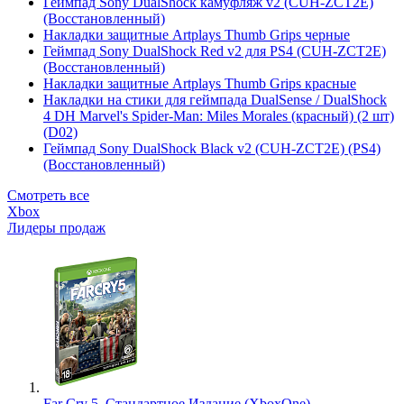
Геймпад Sony DualShock камуфляж v2 (CUH-ZCT2E)
(Восстановленный)
Накладки защитные Artplays Thumb Grips черные
Геймпад Sony DualShock Red v2 для PS4 (CUH-ZCT2E)
(Восстановленный)
Накладки защитные Artplays Thumb Grips красные
Накладки на стики для геймпада DualSense / DualShock
4 DH Marvel's Spider-Man: Miles Morales (красный) (2 шт)
(D02)
Геймпад Sony DualShock Black v2 (CUH-ZCT2E) (PS4)
(Восстановленный)
Смотреть все
Xbox
Лидеры продаж
Far Cry 5. Стандартное Издание (XboxOne)