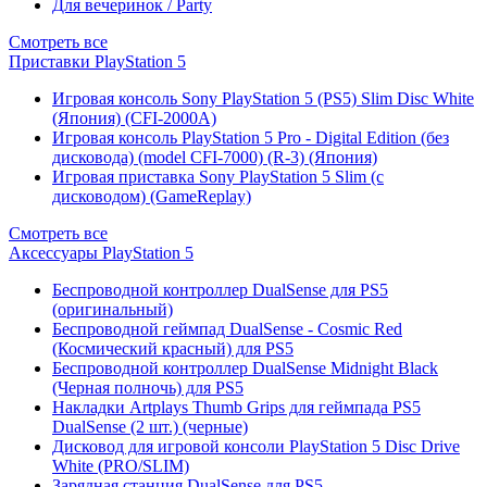
Для вечеринок / Party
Смотреть все
Приставки PlayStation 5
Игровая консоль Sony PlayStation 5 (PS5) Slim Disc White
(Япония) (CFI-2000A)
Игровая консоль PlayStation 5 Pro - Digital Edition (без
дисковода) (model CFI-7000) (R-3) (Япония)
Игровая приставка Sony PlayStation 5 Slim (с
дисководом) (GameReplay)
Смотреть все
Аксессуары PlayStation 5
Беспроводной контроллер DualSense для PS5
(оригинальный)
Беспроводной геймпад DualSense - Cosmic Red
(Космический красный) для PS5
Беспроводной контроллер DualSense Midnight Black
(Черная полночь) для PS5
Накладки Artplays Thumb Grips для геймпада PS5
DualSense (2 шт.) (черные)
Дисковод для игровой консоли PlayStation 5 Disc Drive
White (PRO/SLIM)
Зарядная станция DualSense для PS5