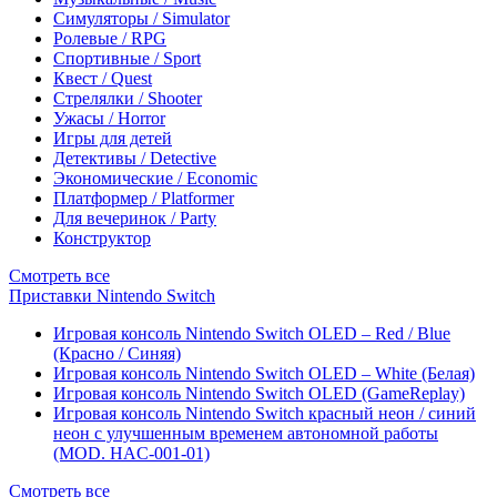
Симуляторы / Simulator
Ролевые / RPG
Спортивные / Sport
Квест / Quest
Стрелялки / Shooter
Ужасы / Horror
Игры для детей
Детективы / Detective
Экономические / Economic
Платформер / Platformer
Для вечеринок / Party
Конструктор
Смотреть все
Приставки Nintendo Switch
Игровая консоль Nintendo Switch OLED – Red / Blue
(Красно / Синяя)
Игровая консоль Nintendo Switch OLED – White (Белая)
Игровая консоль Nintendo Switch OLED (GameReplay)
Игровая консоль Nintendo Switch красный неон / синий
неон с улучшенным временем автономной работы
(MOD. HAC-001-01)
Смотреть все