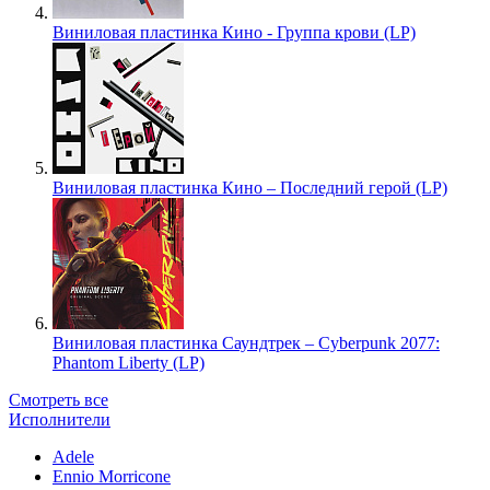
Виниловая пластинка Кино - Группа крови (LP)
Виниловая пластинка Кино – Последний герой (LP)
Виниловая пластинка Саундтрек – Cyberpunk 2077:
Phantom Liberty (LP)
Смотреть все
Исполнители
Adele
Ennio Morricone