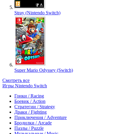
Stray (Nintendo Switch)
Super Mario Odyssey (Switch)
Смотреть все
Игры Nintendo Switch
Гонки / Racing
Боевик / Action
Стратегии / Strategy
Драки / Fighting
Приключения / Adventure
Бродилки / Arcade
Пазлы / Puzzle
Музыкальные / Music