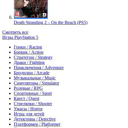
Death Stranding 2 – On the Beach (PS5)
Смотреть все
Игры PlayStation 5
Гонки / Racing
Боевик / Action
Стратегии / Strategy
Драки / Fighting
Приключения / Adventure
Бродилки / Arcade
Музыкальные / Music
Симуляторы / Simulator
Ролевые / RPG
Спортивные / Sport
Квест / Quest
Стрелялки / Shooter
Ужасы / Horror
Игры для детей
Детективы / Detective
Платформер / Platformer