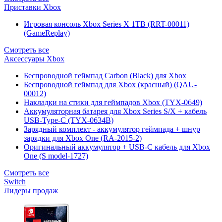
Приставки Xbox
Игровая консоль Xbox Series X 1TB (RRT-00011)
(GameReplay)
Смотреть все
Аксессуары Xbox
Беспроводной геймпад Carbon (Black) для Xbox
Беспроводной геймпад для Xbox (красный) (QAU-
00012)
Накладки на стики для геймпадов Xbox (TYX-0649)
Аккумуляторная батарея для Xbox Series S/X + кабель
USB-Type-C (TYX-0634B)
Зарядный комплект - аккумулятор геймпада + шнур
зарядки для Xbox One (RA-2015-2)
Оригинальный аккумулятор + USB-C кабель для Xbox
One (S model-1727)
Смотреть все
Switch
Лидеры продаж