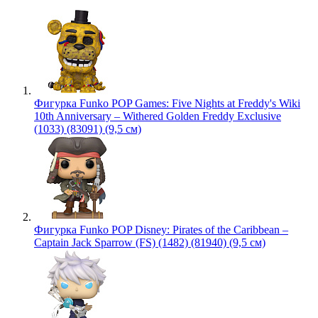
Фигурка Funko POP Games: Five Nights at Freddy's Wiki
10th Anniversary – Withered Golden Freddy Exclusive
(1033) (83091) (9,5 см)
Фигурка Funko POP Disney: Pirates of the Caribbean –
Captain Jack Sparrow (FS) (1482) (81940) (9,5 см)