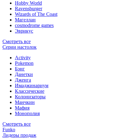
Hobby World
Ravensburger
Wizards of The Coast
Магеллан
сosmodrome games
Эврикус
Смотреть все
Серии настолок
Activity
Pokemon
Бэнг
Данетки
Дженга
Имаджинариум
Классические
Колонизаторы
Манчкин
Мафия
Монополия
Смотреть все
Funko
Лидеры продаж