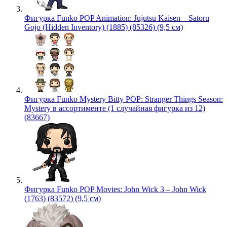
Фигурка Funko POP Animation: Jujutsu Kaisen – Satoru
Gojo (Hidden Inventory) (1885) (85326) (9,5 см)
Фигурка Funko Mystery Bitty POP: Stranger Things Season:
Mystery в ассортименте (1 случайная фигурка из 12)
(83667)
Фигурка Funko POP Movies: John Wick 3 – John Wick
(1763) (83572) (9,5 см)