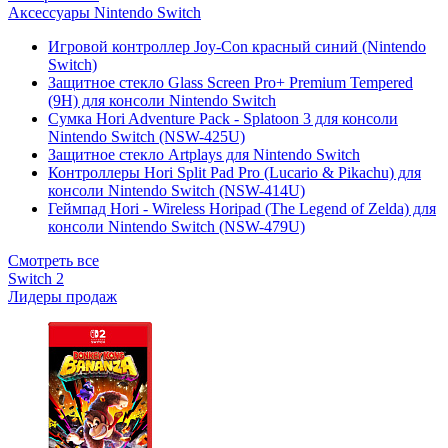
Аксессуары Nintendo Switch
Игровой контроллер Joy-Con красный синий (Nintendo
Switch)
Защитное стекло Glass Screen Pro+ Premium Tempered
(9H) для консоли Nintendo Switch
Сумка Hori Adventure Pack - Splatoon 3 для консоли
Nintendo Switch (NSW-425U)
Защитное стекло Artplays для Nintendo Switch
Контроллеры Hori Split Pad Pro (Lucario & Pikachu) для
консоли Nintendo Switch (NSW-414U)
Геймпад Hori - Wireless Horipad (The Legend of Zelda) для
консоли Nintendo Switch (NSW-479U)
Смотреть все
Switch 2
Лидеры продаж