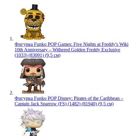
Фигурка Funko POP Games: Five Nights at Freddy's Wiki
10th Anniversary – Withered Golden Freddy Exclusive
(1033) (83091) (9,5 см)
Фигурка Funko POP Disney: Pirates of the Caribbean –
Captain Jack Sparrow (FS) (1482) (81940) (9,5 см)