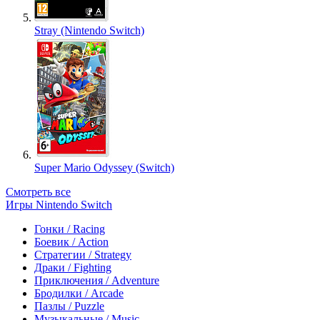
Stray (Nintendo Switch)
Super Mario Odyssey (Switch)
Смотреть все
Игры Nintendo Switch
Гонки / Racing
Боевик / Action
Стратегии / Strategy
Драки / Fighting
Приключения / Adventure
Бродилки / Arcade
Пазлы / Puzzle
Музыкальные / Music