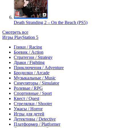
Death Stranding 2 – On the Beach (PS5)
Смотреть все
Игры PlayStation 5
Гонки / Racing
Боевик / Action
Стратегии / Strategy
Драки / Fighting
Приключения / Adventure
Бродилки / Arcade
Музыкальные / Music
Симуляторы / Simulator
Ролевые / RPG
Спортивные / Sport
Квест / Quest
Стрелялки / Shooter
Ужасы / Horror
Игры для детей
Детективы / Detective
Платформер / Platformer