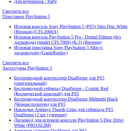
Для вечеринок / Party
Смотреть все
Приставки PlayStation 5
Игровая консоль Sony PlayStation 5 (PS5) Slim Disc White
(Япония) (CFI-2000A)
Игровая консоль PlayStation 5 Pro - Digital Edition (без
дисковода) (model CFI-7000) (R-3) (Япония)
Игровая приставка Sony PlayStation 5 Slim (с
дисководом) (GameReplay)
Смотреть все
Аксессуары PlayStation 5
Беспроводной контроллер DualSense для PS5
(оригинальный)
Беспроводной геймпад DualSense - Cosmic Red
(Космический красный) для PS5
Беспроводной контроллер DualSense Midnight Black
(Черная полночь) для PS5
Накладки Artplays Thumb Grips для геймпада PS5
DualSense (2 шт.) (черные)
Дисковод для игровой консоли PlayStation 5 Disc Drive
White (PRO/SLIM)
Зарядная станция DualSense для PS5