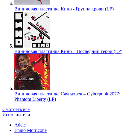
Виниловая пластинка Кино - Группа крови (LP)
Виниловая пластинка Кино – Последний герой (LP)
Виниловая пластинка Саундтрек – Cyberpunk 2077:
Phantom Liberty (LP)
Смотреть все
Исполнители
Adele
Ennio Morricone