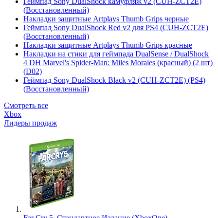
Геймпад Sony DualShock камуфляж v2 (CUH-ZCT2E)
(Восстановленный)
Накладки защитные Artplays Thumb Grips черные
Геймпад Sony DualShock Red v2 для PS4 (CUH-ZCT2E)
(Восстановленный)
Накладки защитные Artplays Thumb Grips красные
Накладки на стики для геймпада DualSense / DualShock
4 DH Marvel's Spider-Man: Miles Morales (красный) (2 шт)
(D02)
Геймпад Sony DualShock Black v2 (CUH-ZCT2E) (PS4)
(Восстановленный)
Смотреть все
Xbox
Лидеры продаж
Far Cry 5. Стандартное Издание (XboxOne)