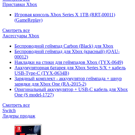
Приставки Xbox
Игровая консоль Xbox Series X 1TB (RRT-00011)
(GameReplay)
Смотреть все
Аксессуары Xbox
Беспроводной геймпад Carbon (Black) для Xbox
Беспроводной геймпад для Xbox (красный) (QAU-
00012)
Накладки на стики для геймпадов Xbox (TYX-0649)
Аккумуляторная батарея для Xbox Series S/X + кабель
USB-Type-C (TYX-0634B)
Зарядный комплект - аккумулятор геймпада + шнур
зарядки для Xbox One (RA-2015-2)
Оригинальный аккумулятор + USB-C кабель для Xbox
One (S model-1727)
Смотреть все
Switch
Лидеры продаж