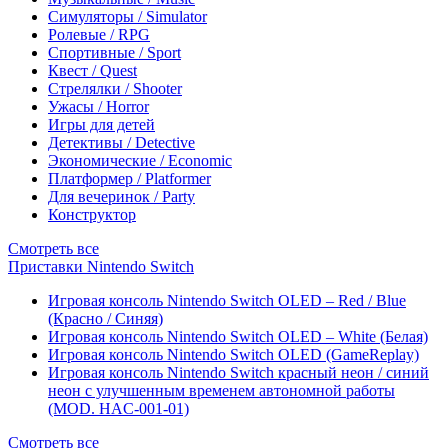
Симуляторы / Simulator
Ролевые / RPG
Спортивные / Sport
Квест / Quest
Стрелялки / Shooter
Ужасы / Horror
Игры для детей
Детективы / Detective
Экономические / Economic
Платформер / Platformer
Для вечеринок / Party
Конструктор
Смотреть все
Приставки Nintendo Switch
Игровая консоль Nintendo Switch OLED – Red / Blue
(Красно / Синяя)
Игровая консоль Nintendo Switch OLED – White (Белая)
Игровая консоль Nintendo Switch OLED (GameReplay)
Игровая консоль Nintendo Switch красный неон / синий
неон с улучшенным временем автономной работы
(MOD. HAC-001-01)
Смотреть все