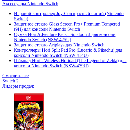
Аксессуары Nintendo Switch
Игровой контроллер Joy-Con красный синий (Nintendo
Switch)
Защитное стекло Glass Screen Pro+ Premium Tempered
(9H) для консоли Nintendo Switch
Сумка Hori Adventure Pack - Splatoon 3 для консоли
Nintendo Switch (NSW-425U)
Защитное стекло Artplays для Nintendo Switch
Контроллеры Hori Split Pad Pro (Lucario & Pikachu) для
консоли Nintendo Switch (NSW-414U)
Геймпад Hori - Wireless Horipad (The Legend of Zelda) для
консоли Nintendo Switch (NSW-479U)
Смотреть все
Switch 2
Лидеры продаж