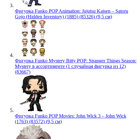
Фигурка Funko POP Animation: Jujutsu Kaisen – Satoru
Gojo (Hidden Inventory) (1885) (85326) (9,5 см)
Фигурка Funko Mystery Bitty POP: Stranger Things Season:
Mystery в ассортименте (1 случайная фигурка из 12)
(83667)
Фигурка Funko POP Movies: John Wick 3 – John Wick
(1763) (83572) (9,5 см)