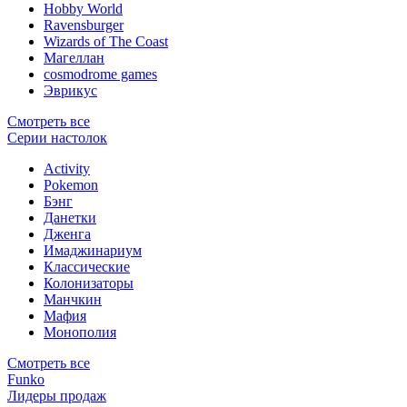
Hobby World
Ravensburger
Wizards of The Coast
Магеллан
сosmodrome games
Эврикус
Смотреть все
Серии настолок
Activity
Pokemon
Бэнг
Данетки
Дженга
Имаджинариум
Классические
Колонизаторы
Манчкин
Мафия
Монополия
Смотреть все
Funko
Лидеры продаж