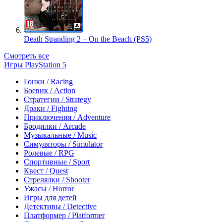
Death Stranding 2 – On the Beach (PS5)
Смотреть все
Игры PlayStation 5
Гонки / Racing
Боевик / Action
Стратегии / Strategy
Драки / Fighting
Приключения / Adventure
Бродилки / Arcade
Музыкальные / Music
Симуляторы / Simulator
Ролевые / RPG
Спортивные / Sport
Квест / Quest
Стрелялки / Shooter
Ужасы / Horror
Игры для детей
Детективы / Detective
Платформер / Platformer