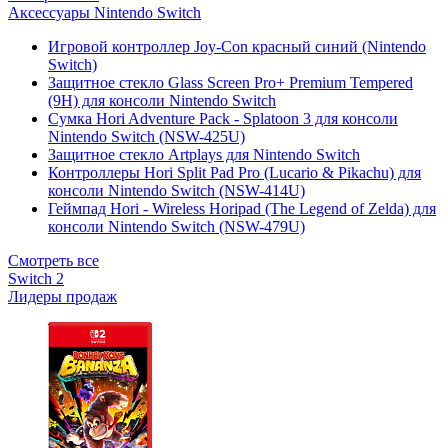
Аксессуары Nintendo Switch
Игровой контроллер Joy-Con красный синий (Nintendo
Switch)
Защитное стекло Glass Screen Pro+ Premium Tempered
(9H) для консоли Nintendo Switch
Сумка Hori Adventure Pack - Splatoon 3 для консоли
Nintendo Switch (NSW-425U)
Защитное стекло Artplays для Nintendo Switch
Контроллеры Hori Split Pad Pro (Lucario & Pikachu) для
консоли Nintendo Switch (NSW-414U)
Геймпад Hori - Wireless Horipad (The Legend of Zelda) для
консоли Nintendo Switch (NSW-479U)
Смотреть все
Switch 2
Лидеры продаж