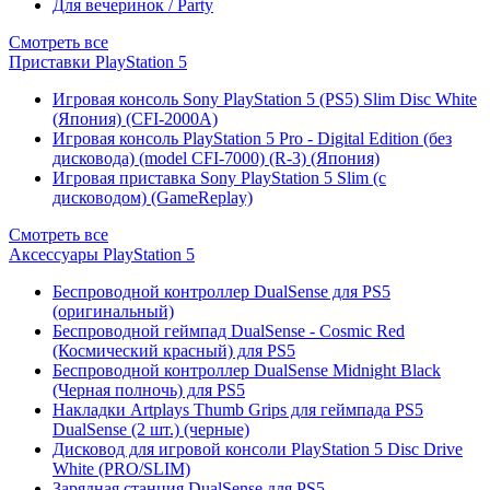
Для вечеринок / Party
Смотреть все
Приставки PlayStation 5
Игровая консоль Sony PlayStation 5 (PS5) Slim Disc White
(Япония) (CFI-2000A)
Игровая консоль PlayStation 5 Pro - Digital Edition (без
дисковода) (model CFI-7000) (R-3) (Япония)
Игровая приставка Sony PlayStation 5 Slim (с
дисководом) (GameReplay)
Смотреть все
Аксессуары PlayStation 5
Беспроводной контроллер DualSense для PS5
(оригинальный)
Беспроводной геймпад DualSense - Cosmic Red
(Космический красный) для PS5
Беспроводной контроллер DualSense Midnight Black
(Черная полночь) для PS5
Накладки Artplays Thumb Grips для геймпада PS5
DualSense (2 шт.) (черные)
Дисковод для игровой консоли PlayStation 5 Disc Drive
White (PRO/SLIM)
Зарядная станция DualSense для PS5