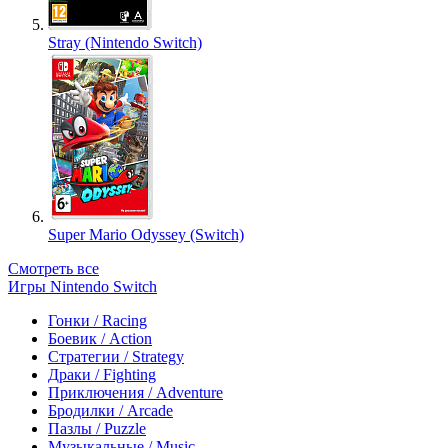
Stray (Nintendo Switch)
Super Mario Odyssey (Switch)
Смотреть все
Игры Nintendo Switch
Гонки / Racing
Боевик / Action
Стратегии / Strategy
Драки / Fighting
Приключения / Adventure
Бродилки / Arcade
Пазлы / Puzzle
Музыкальные / Music