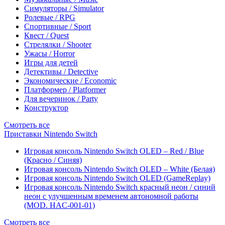
Симуляторы / Simulator
Ролевые / RPG
Спортивные / Sport
Квест / Quest
Стрелялки / Shooter
Ужасы / Horror
Игры для детей
Детективы / Detective
Экономические / Economic
Платформер / Platformer
Для вечеринок / Party
Конструктор
Смотреть все
Приставки Nintendo Switch
Игровая консоль Nintendo Switch OLED – Red / Blue
(Красно / Синяя)
Игровая консоль Nintendo Switch OLED – White (Белая)
Игровая консоль Nintendo Switch OLED (GameReplay)
Игровая консоль Nintendo Switch красный неон / синий
неон с улучшенным временем автономной работы
(MOD. HAC-001-01)
Смотреть все