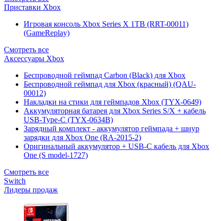
Приставки Xbox
Игровая консоль Xbox Series X 1TB (RRT-00011)
(GameReplay)
Смотреть все
Аксессуары Xbox
Беспроводной геймпад Carbon (Black) для Xbox
Беспроводной геймпад для Xbox (красный) (QAU-
00012)
Накладки на стики для геймпадов Xbox (TYX-0649)
Аккумуляторная батарея для Xbox Series S/X + кабель
USB-Type-C (TYX-0634B)
Зарядный комплект - аккумулятор геймпада + шнур
зарядки для Xbox One (RA-2015-2)
Оригинальный аккумулятор + USB-C кабель для Xbox
One (S model-1727)
Смотреть все
Switch
Лидеры продаж