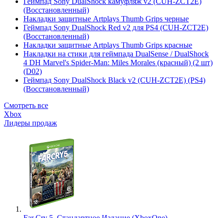
Геймпад Sony DualShock камуфляж v2 (CUH-ZCT2E)
(Восстановленный)
Накладки защитные Artplays Thumb Grips черные
Геймпад Sony DualShock Red v2 для PS4 (CUH-ZCT2E)
(Восстановленный)
Накладки защитные Artplays Thumb Grips красные
Накладки на стики для геймпада DualSense / DualShock
4 DH Marvel's Spider-Man: Miles Morales (красный) (2 шт)
(D02)
Геймпад Sony DualShock Black v2 (CUH-ZCT2E) (PS4)
(Восстановленный)
Смотреть все
Xbox
Лидеры продаж
Far Cry 5. Стандартное Издание (XboxOne)