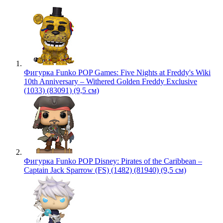
Фигурка Funko POP Games: Five Nights at Freddy's Wiki
10th Anniversary – Withered Golden Freddy Exclusive
(1033) (83091) (9,5 см)
Фигурка Funko POP Disney: Pirates of the Caribbean –
Captain Jack Sparrow (FS) (1482) (81940) (9,5 см)