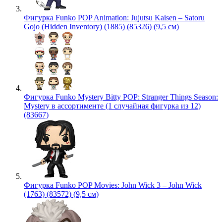
Фигурка Funko POP Animation: Jujutsu Kaisen – Satoru
Gojo (Hidden Inventory) (1885) (85326) (9,5 см)
Фигурка Funko Mystery Bitty POP: Stranger Things Season:
Mystery в ассортименте (1 случайная фигурка из 12)
(83667)
Фигурка Funko POP Movies: John Wick 3 – John Wick
(1763) (83572) (9,5 см)