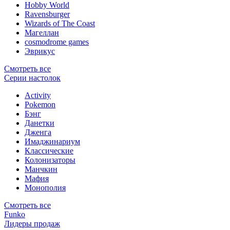
Hobby World
Ravensburger
Wizards of The Coast
Магеллан
сosmodrome games
Эврикус
Смотреть все
Серии настолок
Activity
Pokemon
Бэнг
Данетки
Дженга
Имаджинариум
Классические
Колонизаторы
Манчкин
Мафия
Монополия
Смотреть все
Funko
Лидеры продаж