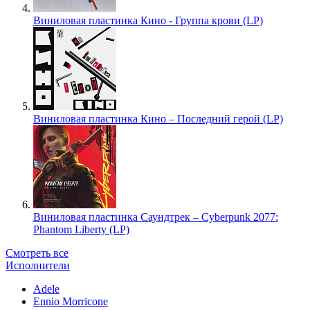
Виниловая пластинка Кино - Группа крови (LP)
Виниловая пластинка Кино – Последний герой (LP)
Виниловая пластинка Саундтрек – Cyberpunk 2077:
Phantom Liberty (LP)
Смотреть все
Исполнители
Adele
Ennio Morricone