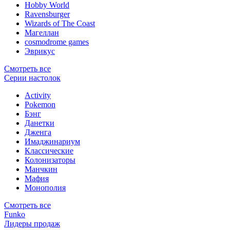
Hobby World
Ravensburger
Wizards of The Coast
Магеллан
сosmodrome games
Эврикус
Смотреть все
Серии настолок
Activity
Pokemon
Бэнг
Данетки
Дженга
Имаджинариум
Классические
Колонизаторы
Манчкин
Мафия
Монополия
Смотреть все
Funko
Лидеры продаж