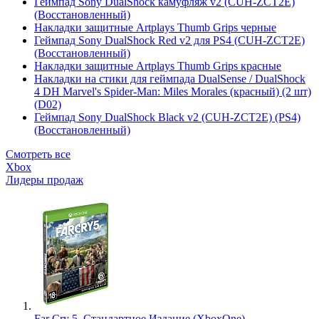
Геймпад Sony DualShock камуфляж v2 (CUH-ZCT2E)
(Восстановленный)
Накладки защитные Artplays Thumb Grips черные
Геймпад Sony DualShock Red v2 для PS4 (CUH-ZCT2E)
(Восстановленный)
Накладки защитные Artplays Thumb Grips красные
Накладки на стики для геймпада DualSense / DualShock
4 DH Marvel's Spider-Man: Miles Morales (красный) (2 шт)
(D02)
Геймпад Sony DualShock Black v2 (CUH-ZCT2E) (PS4)
(Восстановленный)
Смотреть все
Xbox
Лидеры продаж
Far Cry 5. Стандартное Издание (XboxOne)