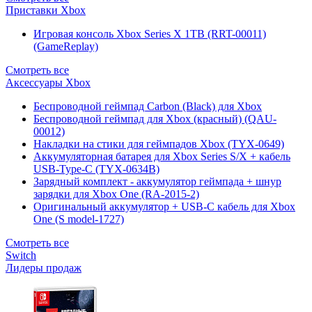
Приставки Xbox
Игровая консоль Xbox Series X 1TB (RRT-00011)
(GameReplay)
Смотреть все
Аксессуары Xbox
Беспроводной геймпад Carbon (Black) для Xbox
Беспроводной геймпад для Xbox (красный) (QAU-
00012)
Накладки на стики для геймпадов Xbox (TYX-0649)
Аккумуляторная батарея для Xbox Series S/X + кабель
USB-Type-C (TYX-0634B)
Зарядный комплект - аккумулятор геймпада + шнур
зарядки для Xbox One (RA-2015-2)
Оригинальный аккумулятор + USB-C кабель для Xbox
One (S model-1727)
Смотреть все
Switch
Лидеры продаж