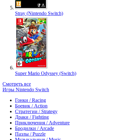
Stray (Nintendo Switch)
Super Mario Odyssey (Switch)
Смотреть все
Игры Nintendo Switch
Гонки / Racing
Боевик / Action
Стратегии / Strategy
Драки / Fighting
Приключения / Adventure
Бродилки / Arcade
Пазлы / Puzzle
Музыкальные / Music