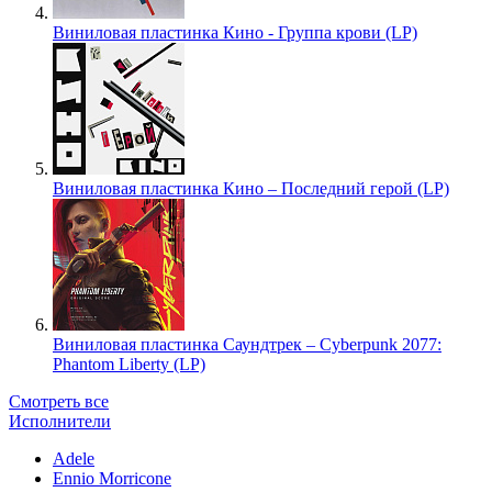
Виниловая пластинка Кино - Группа крови (LP)
Виниловая пластинка Кино – Последний герой (LP)
Виниловая пластинка Саундтрек – Cyberpunk 2077:
Phantom Liberty (LP)
Смотреть все
Исполнители
Adele
Ennio Morricone