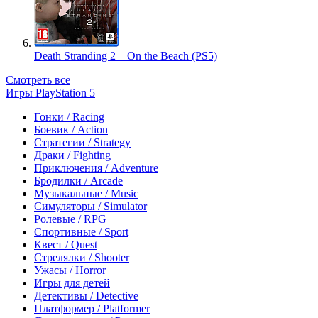
Death Stranding 2 – On the Beach (PS5)
Смотреть все
Игры PlayStation 5
Гонки / Racing
Боевик / Action
Стратегии / Strategy
Драки / Fighting
Приключения / Adventure
Бродилки / Arcade
Музыкальные / Music
Симуляторы / Simulator
Ролевые / RPG
Спортивные / Sport
Квест / Quest
Стрелялки / Shooter
Ужасы / Horror
Игры для детей
Детективы / Detective
Платформер / Platformer