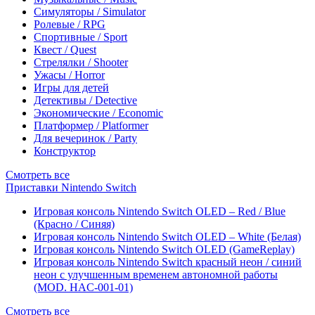
Симуляторы / Simulator
Ролевые / RPG
Спортивные / Sport
Квест / Quest
Стрелялки / Shooter
Ужасы / Horror
Игры для детей
Детективы / Detective
Экономические / Economic
Платформер / Platformer
Для вечеринок / Party
Конструктор
Смотреть все
Приставки Nintendo Switch
Игровая консоль Nintendo Switch OLED – Red / Blue
(Красно / Синяя)
Игровая консоль Nintendo Switch OLED – White (Белая)
Игровая консоль Nintendo Switch OLED (GameReplay)
Игровая консоль Nintendo Switch красный неон / синий
неон с улучшенным временем автономной работы
(MOD. HAC-001-01)
Смотреть все