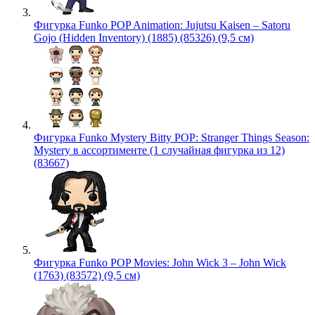
Фигурка Funko POP Animation: Jujutsu Kaisen – Satoru
Gojo (Hidden Inventory) (1885) (85326) (9,5 см)
Фигурка Funko Mystery Bitty POP: Stranger Things Season:
Mystery в ассортименте (1 случайная фигурка из 12)
(83667)
Фигурка Funko POP Movies: John Wick 3 – John Wick
(1763) (83572) (9,5 см)