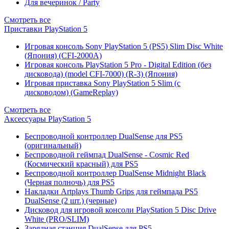
Для вечеринок / Party
Смотреть все
Приставки PlayStation 5
Игровая консоль Sony PlayStation 5 (PS5) Slim Disc White
(Япония) (CFI-2000A)
Игровая консоль PlayStation 5 Pro - Digital Edition (без
дисковода) (model CFI-7000) (R-3) (Япония)
Игровая приставка Sony PlayStation 5 Slim (с
дисководом) (GameReplay)
Смотреть все
Аксессуары PlayStation 5
Беспроводной контроллер DualSense для PS5
(оригинальный)
Беспроводной геймпад DualSense - Cosmic Red
(Космический красный) для PS5
Беспроводной контроллер DualSense Midnight Black
(Черная полночь) для PS5
Накладки Artplays Thumb Grips для геймпада PS5
DualSense (2 шт.) (черные)
Дисковод для игровой консоли PlayStation 5 Disc Drive
White (PRO/SLIM)
Зарядная станция DualSense для PS5