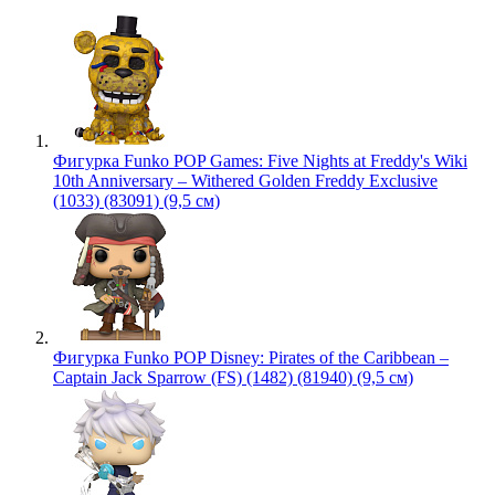
Фигурка Funko POP Games: Five Nights at Freddy's Wiki
10th Anniversary – Withered Golden Freddy Exclusive
(1033) (83091) (9,5 см)
Фигурка Funko POP Disney: Pirates of the Caribbean –
Captain Jack Sparrow (FS) (1482) (81940) (9,5 см)