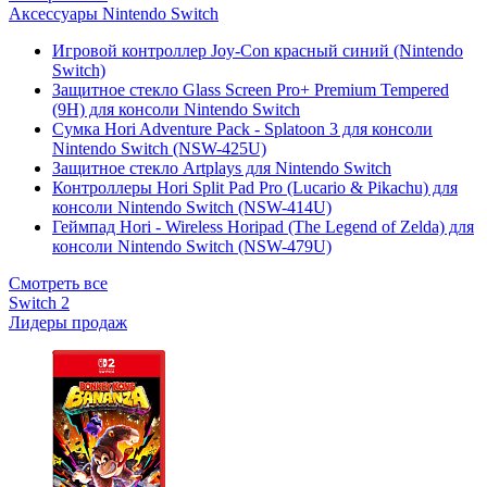
Аксессуары Nintendo Switch
Игровой контроллер Joy-Con красный синий (Nintendo
Switch)
Защитное стекло Glass Screen Pro+ Premium Tempered
(9H) для консоли Nintendo Switch
Сумка Hori Adventure Pack - Splatoon 3 для консоли
Nintendo Switch (NSW-425U)
Защитное стекло Artplays для Nintendo Switch
Контроллеры Hori Split Pad Pro (Lucario & Pikachu) для
консоли Nintendo Switch (NSW-414U)
Геймпад Hori - Wireless Horipad (The Legend of Zelda) для
консоли Nintendo Switch (NSW-479U)
Смотреть все
Switch 2
Лидеры продаж