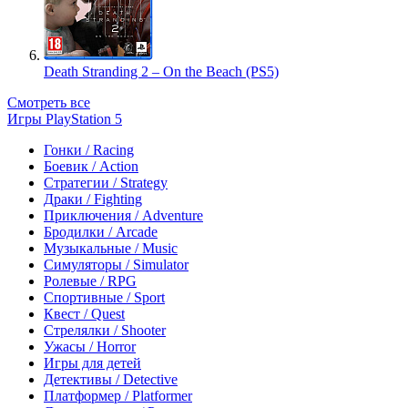
Death Stranding 2 – On the Beach (PS5)
Смотреть все
Игры PlayStation 5
Гонки / Racing
Боевик / Action
Стратегии / Strategy
Драки / Fighting
Приключения / Adventure
Бродилки / Arcade
Музыкальные / Music
Симуляторы / Simulator
Ролевые / RPG
Спортивные / Sport
Квест / Quest
Стрелялки / Shooter
Ужасы / Horror
Игры для детей
Детективы / Detective
Платформер / Platformer