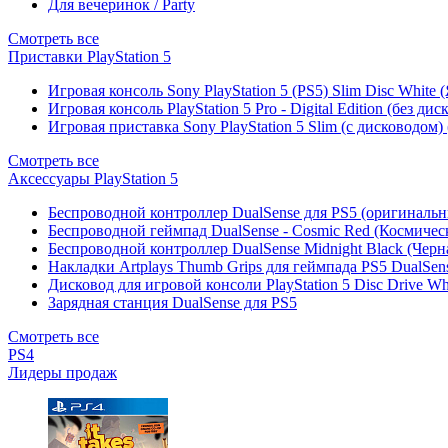
Для вечеринок / Party
Смотреть все
Приставки PlayStation 5
Игровая консоль Sony PlayStation 5 (PS5) Slim Disc White
Игровая консоль PlayStation 5 Pro - Digital Edition (без ди
Игровая приставка Sony PlayStation 5 Slim (с дисководом)
Смотреть все
Аксессуары PlayStation 5
Беспроводной контроллер DualSense для PS5 (оригиналь
Беспроводной геймпад DualSense - Cosmic Red (Космичес
Беспроводной контроллер DualSense Midnight Black (Черн
Накладки Artplays Thumb Grips для геймпада PS5 DualSens
Дисковод для игровой консоли PlayStation 5 Disc Drive W
Зарядная станция DualSense для PS5
Смотреть все
PS4
Лидеры продаж