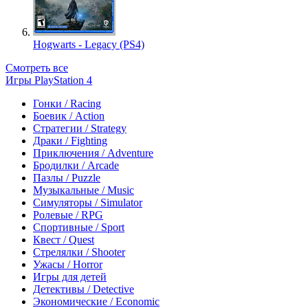
Hogwarts - Legacy (PS4)
Смотреть все
Игры PlayStation 4
Гонки / Racing
Боевик / Action
Стратегии / Strategy
Драки / Fighting
Приключения / Adventure
Бродилки / Arcade
Пазлы / Puzzle
Музыкальные / Music
Симуляторы / Simulator
Ролевые / RPG
Спортивные / Sport
Квест / Quest
Стрелялки / Shooter
Ужасы / Horror
Игры для детей
Детективы / Detective
Экономические / Economic