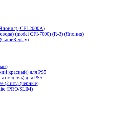
 (Япония) (CFI-2000A)
сковода) (model CFI-7000) (R-3) (Япония)
 (GameReplay)
ный)
кий красный) для PS5
ая полночь) для PS5
e (2 шт.) (черные)
hite (PRO/SLIM)